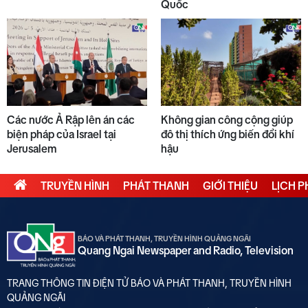
Quốc
Các nước Ả Rập lên án các
Không gian công cộng giúp
biện pháp của Israel tại
đô thị thích ứng biến đổi khí
Jerusalem
hậu
TRUYỀN HÌNH
PHÁT THANH
GIỚI THIỆU
LỊCH 
BÁO VÀ PHÁT THANH, TRUYỀN HÌNH QUẢNG NGÃI
Quang Ngai Newspaper and Radio, Television
TRANG THÔNG TIN ĐIỆN TỬ BÁO VÀ PHÁT THANH, TRUYỀN HÌNH
QUẢNG NGÃI