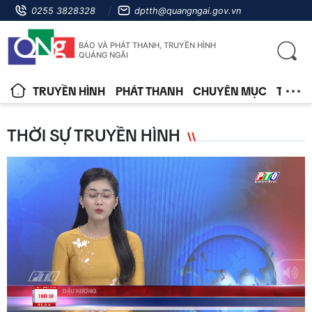
0255 3828328
dptth@quangngai.gov.vn
BÁO VÀ PHÁT THANH, TRUYỀN HÌNH
QUẢNG NGÃI
TRUYỀN HÌNH
PHÁT THANH
CHUYÊN MỤC
TIN T
THỜI SỰ TRUYỀN HÌNH