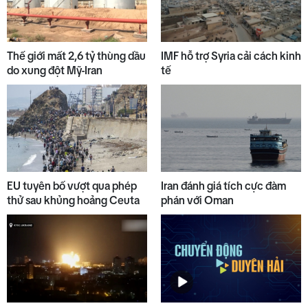
Thế giới mất 2,6 tỷ thùng dầu
IMF hỗ trợ Syria cải cách kinh
do xung đột Mỹ-Iran
tế
EU tuyên bố vượt qua phép
Iran đánh giá tích cực đàm
thử sau khủng hoảng Ceuta
phán với Oman