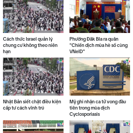
Cách thức Israel quản lý
Phường Đăk Bla ra quân
chung cư không theo niên
"Chiến dịch mùa hè số cùng
hạn
VNeID"
Nhật Bản siết chặt điều kiện
Mỹ ghi nhận ca tử vong đầu
cấp tư cách vĩnh trú
tiên trong mùa dịch
Cyclosporiasis