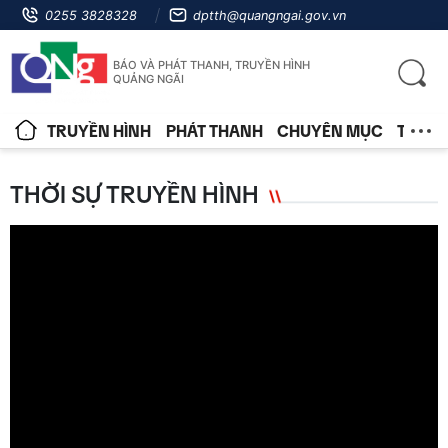
0255 3828328
dptth@quangngai.gov.vn
BÁO VÀ PHÁT THANH, TRUYỀN HÌNH
QUẢNG NGÃI
TRUYỀN HÌNH
PHÁT THANH
CHUYÊN MỤC
TIN T
THỜI SỰ TRUYỀN HÌNH