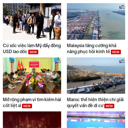
Cú sốc việc làm Mỹ đẩy đồng
Malaysia tăng cường khả
USD lao dốc
năng phục hồi kinh tế
NEW
NEW
Mở rộng phạm vi tìm kiếm hài
Maroc thể hiện thiện chí giải
cốt liệt sĩ
quyết vấn đề di cư
NEW
NEW