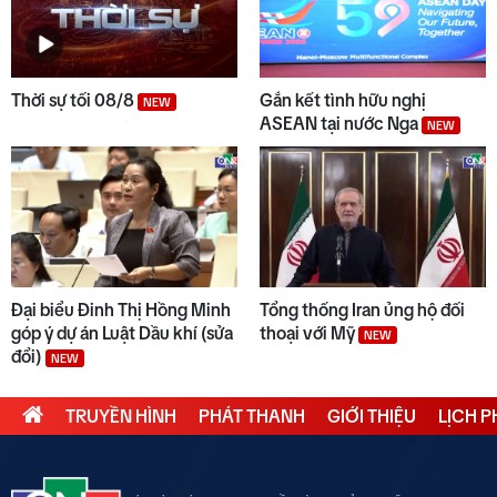
Thời sự tối 08/8
Gắn kết tình hữu nghị
NEW
ASEAN tại nước Nga
NEW
Đại biểu Đinh Thị Hồng Minh
Tổng thống Iran ủng hộ đối
góp ý dự án Luật Dầu khí (sửa
thoại với Mỹ
NEW
đổi)
NEW
TRUYỀN HÌNH
PHÁT THANH
GIỚI THIỆU
LỊCH 