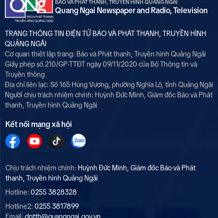
BÁO VÀ PHÁT THANH, TRUYỀN HÌNH QUẢNG NGÃI
Quang Ngai Newspaper and Radio, Television
TRANG THÔNG TIN ĐIỆN TỬ BÁO VÀ PHÁT THANH, TRUYỀN HÌNH
QUẢNG NGÃI
Cơ quan thiết lập trang: Báo và Phát thanh, Truyền hình Quảng Ngãi
Giấy phép số 210/GP-TTĐT ngày 09/11/2020 của Bộ Thông tin và
Truyền thông
Địa chỉ liên lạc: Số 165 Hùng Vương, phường Nghĩa Lộ, tỉnh Quảng Ngãi
Người chịu trách nhiệm chính:
Huỳnh Đức Minh, Giám đốc Báo và Phát
thanh, Truyền hình Quảng Ngãi
Kết nối mạng xã hội
Chịu trách nhiệm chính:
Huỳnh Đức Minh, Giám đốc Báo và Phát
thanh, Truyền hình Quảng Ngãi
Hotline:
0255 3828328
Hotline2:
0255 3817899
Email:
dptth@quangngai.gov.vn