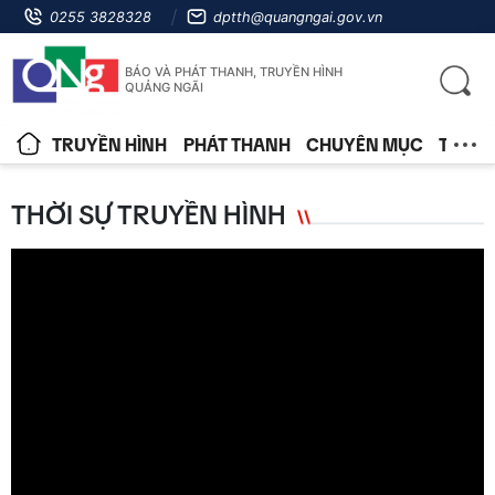
0255 3828328
dptth@quangngai.gov.vn
BÁO VÀ PHÁT THANH, TRUYỀN HÌNH
QUẢNG NGÃI
TRUYỀN HÌNH
PHÁT THANH
CHUYÊN MỤC
TIN T
THỜI SỰ TRUYỀN HÌNH