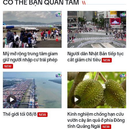
CÓ THỂ BẠN QUAN TÂM
Mỹ mở rộng trung tâm giam
Người dân Nhật Bản tiếp tục
giữ người nhập cư trái phép
cắt giảm chi tiêu
NEW
NEW
Thế giới tối 08/8
Kinh nghiệm chống hạn cứu
NEW
vườn cây ăn quả ở phía Đông
tỉnh Quảng Ngãi
NEW