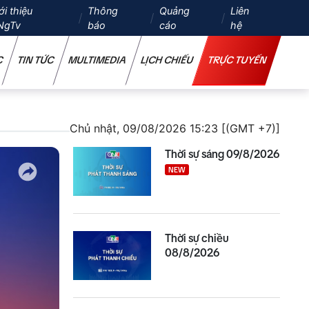
ới thiệu
Thông
Quảng
Liên
NgTv
báo
cáo
hệ
C
TIN TỨC
MULTIMEDIA
LỊCH CHIẾU
TRỰC TUYẾN
Chủ nhật, 09/08/2026 15:23 [(GMT +7)]
Thời sự sáng 09/8/2026
NEW
Thời sự chiều
08/8/2026