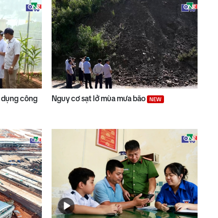
 dụng công
Nguy cơ sạt lở mùa mưa bão
NEW