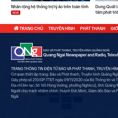
Nhân rộng hệ thống trợ lý ảo trên toàn tỉnh
Dung Quất l
tâm phát tr
NEW
TRANG CHỦ
TRUYỀN HÌNH
PHÁT THANH
GIỚ
BÁO VÀ PHÁT THANH, TRUYỀN HÌNH QUẢNG NGÃI
Quang Ngai Newspaper and Radio, Telev
TRANG THÔNG TIN ĐIỆN TỬ BÁO VÀ PHÁT THANH, TRUYỀN HÌ
Cơ quan thiết lập trang: Báo và Phát thanh, Truyền hình Quảng Ng
Giấy phép số 210/GP-TTĐT ngày 09/11/2020 của Bộ Thông tin và 
Địa chỉ liên lạc: Số 165 Hùng Vương, phường Nghĩa Lộ, tỉnh Quảng 
Người chịu trách nhiệm chính:
Huỳnh Đức Minh, Giám đốc Báo và P
Ngãi