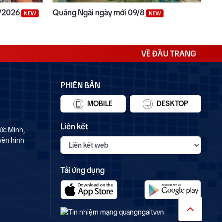
/8/2026
Quảng Ngãi ngày mới 09/8
NEW
NEW
VỀ ĐẦU TRANG
PHIÊN BẢN
MOBILE
DESKTOP
Liên kết
ức Minh,
yền hình
Tải ứng dụng