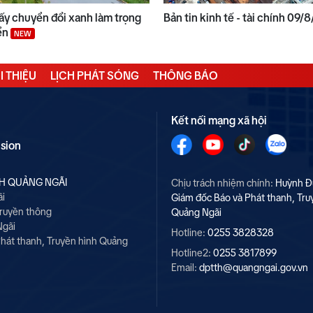
ấy chuyển đổi xanh làm trọng
Bản tin kinh tế - tài chính 09
iển
NEW
I THIỆU
LỊCH PHÁT SÓNG
THÔNG BÁO
Kết nối mạng xã hội
ision
NH QUẢNG NGÃI
Chịu trách nhiệm chính:
Huỳnh Đ
ãi
Giám đốc Báo và Phát thanh, Tru
Truyền thông
Quảng Ngãi
Ngãi
Hotline:
0255 3828328
hát thanh, Truyền hình Quảng
Hotline2:
0255 3817899
Email:
dptth@quangngai.gov.vn