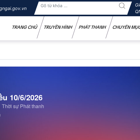
Gi
gngai.gov.vn
Q
TRANG CHỦ
TRUYỀN HÌNH
PHÁT THANH
CHUYÊN MỤ