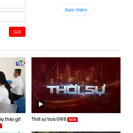
Xem thêm
Gửi
ày tháo gỡ
Thời sự trưa 09/8
NEW
W