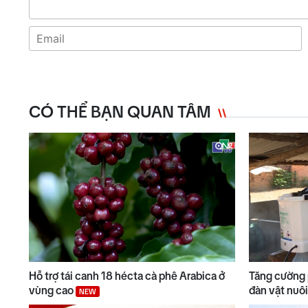
CÓ THỂ BẠN QUAN TÂM
Hỗ trợ tái canh 18 hécta cà phê Arabica ở
Tăng cường 
vùng cao
đàn vật nuô
NEW