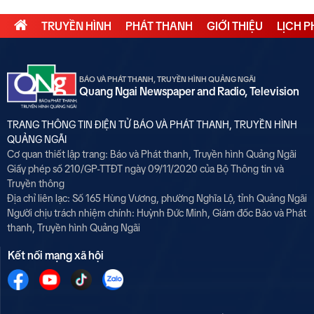
TRUYỀN HÌNH
PHÁT THANH
GIỚI THIỆU
LỊCH 
BÁO VÀ PHÁT THANH, TRUYỀN HÌNH QUẢNG NGÃI
Quang Ngai Newspaper and Radio, Television
TRANG THÔNG TIN ĐIỆN TỬ BÁO VÀ PHÁT THANH, TRUYỀN HÌNH
QUẢNG NGÃI
Cơ quan thiết lập trang: Báo và Phát thanh, Truyền hình Quảng Ngãi
Giấy phép số 210/GP-TTĐT ngày 09/11/2020 của Bộ Thông tin và
Truyền thông
Địa chỉ liên lạc: Số 165 Hùng Vương, phường Nghĩa Lộ, tỉnh Quảng Ngãi
Người chịu trách nhiệm chính:
Huỳnh Đức Minh, Giám đốc Báo và Phát
thanh, Truyền hình Quảng Ngãi
Kết nối mạng xã hội