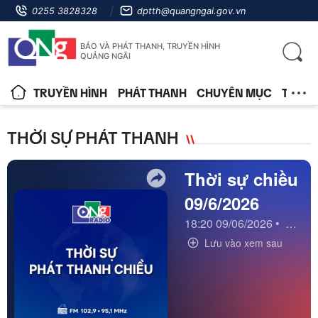
0255 3828328
dptth@quangngai.gov.vn
BÁO VÀ PHÁT THANH, TRUYỀN HÌNH
QUẢNG NGÃI
TRUYỀN HÌNH
PHÁT THANH
CHUYÊN MỤC
TIN T
THỜI SỰ PHÁT THANH