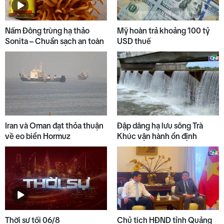
Nấm Đông trùng hạ thảo
Mỹ hoàn trả khoảng 100 tỷ
Sonita – Chuẩn sạch an toàn
USD thuế
Iran và Oman đạt thỏa thuận
Đập dâng hạ lưu sông Trà
về eo biển Hormuz
Khúc vận hành ổn định
Thời sự tối 06/8
Chủ tịch HĐND tỉnh Quảng