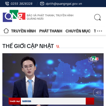
0255 3828328
dptth@quangngai.gov.vn
BÁO VÀ PHÁT THANH, TRUYỀN HÌNH
QUẢNG NGÃI
TRUYỀN HÌNH
PHÁT THANH
CHUYÊN MỤC
TIN T
THẾ GIỚI CẬP NHẬT