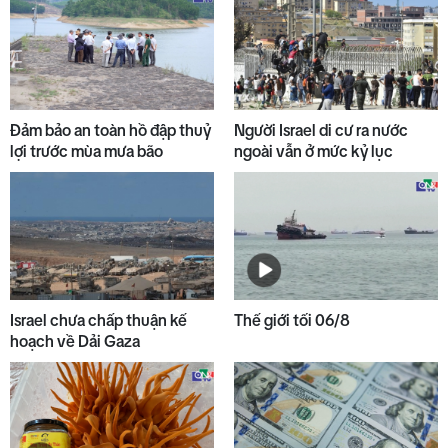
Đảm bảo an toàn hồ đập thuỷ
Người Israel di cư ra nước
lợi trước mùa mưa bão
ngoài vẫn ở mức kỷ lục
Israel chưa chấp thuận kế
Thế giới tối 06/8
hoạch về Dải Gaza