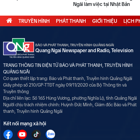
Ngãi làm việc tại Nhật Bản
TRUYỀN HÌNH
PHÁT THANH
GIỚI THIỆU
LỊCH 
BÁO VÀ PHÁT THANH, TRUYỀN HÌNH QUẢNG NGÃI
Quang Ngai Newspaper and Radio, Television
TRANG THÔNG TIN ĐIỆN TỬ BÁO VÀ PHÁT THANH, TRUYỀN HÌNH
QUẢNG NGÃI
Cơ quan thiết lập trang: Báo và Phát thanh, Truyền hình Quảng Ngãi
Giấy phép số 210/GP-TTĐT ngày 09/11/2020 của Bộ Thông tin và
Truyền thông
Địa chỉ liên lạc: Số 165 Hùng Vương, phường Nghĩa Lộ, tỉnh Quảng Ngãi
Người chịu trách nhiệm chính:
Huỳnh Đức Minh, Giám đốc Báo và Phát
thanh, Truyền hình Quảng Ngãi
Kết nối mạng xã hội