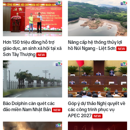
Hơn 150 triệu đồng hỗ trợ
Nâng cấp hệ thống thủy lợi
giáo dục, an sinh xã hội tại xã
hồ Núi Ngang - Liệt Sơn
NEW
Sơn Tây Thượng
NEW
Bão Dolphin càn quét các
Góp ý dự thảo Nghị quyết về
đảo miền Nam Nhật Bản
các công trình phục vụ
NEW
APEC 2027
NEW