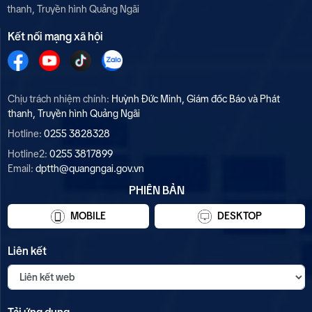
thanh, Truyền hình Quảng Ngãi
Kết nối mạng xã hội
Chịu trách nhiệm chính:
Huỳnh Đức Minh, Giám đốc Báo và Phát
thanh, Truyền hình Quảng Ngãi
Hotline:
0255 3828328
Hotline2:
0255 3817899
Email:
dptth@quangngai.gov.vn
PHIÊN BẢN
MOBILE
DESKTOP
Liên kết
Tải ứng dụng