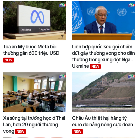
Tòa án Mỹ buộc Meta bồi
Liên hợp quốc kêu gọi chấm
thường gần 600 triệu USD
dứt gây thương vong cho dân
thường trong xung đột Nga -
NEW
Ukraine
NEW
Xả súng tại trường học ở Thái
Châu Âu thiệt hại hàng tỷ
Lan, hơn 20 người thương
euro do nắng nóng cực đoan
vong
NEW
NEW