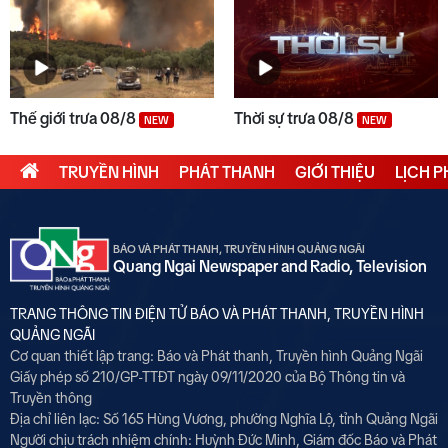
Thế giới trưa 08/8
Thời sự trưa 08/8
NEW
NEW
TRUYỀN HÌNH
PHÁT THANH
GIỚI THIỆU
LỊCH 
BÁO VÀ PHÁT THANH, TRUYỀN HÌNH QUẢNG NGÃI
Quang Ngai Newspaper and Radio, Television
TRANG THÔNG TIN ĐIỆN TỬ BÁO VÀ PHÁT THANH, TRUYỀN HÌNH
QUẢNG NGÃI
Cơ quan thiết lập trang: Báo và Phát thanh, Truyền hình Quảng Ngãi
Giấy phép số 210/GP-TTĐT ngày 09/11/2020 của Bộ Thông tin và
Truyền thông
Địa chỉ liên lạc: Số 165 Hùng Vương, phường Nghĩa Lộ, tỉnh Quảng Ngãi
Người chịu trách nhiệm chính:
Huỳnh Đức Minh, Giám đốc Báo và Phát