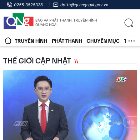
0255 3828328
dptth@quangngai.gov.vn
BÁO VÀ PHÁT THANH, TRUYỀN HÌNH
QUẢNG NGÃI
TRUYỀN HÌNH
PHÁT THANH
CHUYÊN MỤC
TIN T
THẾ GIỚI CẬP NHẬT