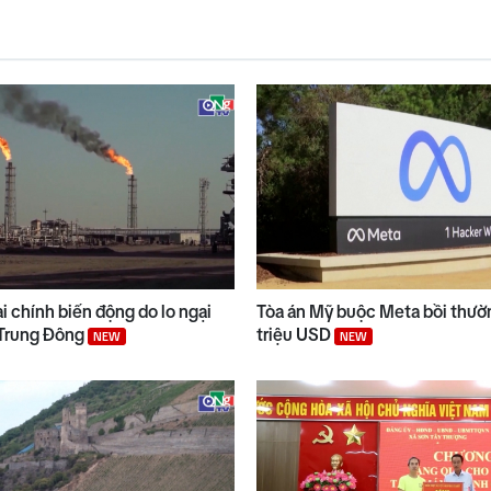
ài chính biến động do lo ngại
Tòa án Mỹ buộc Meta bồi thườ
 Trung Đông
triệu USD
NEW
NEW