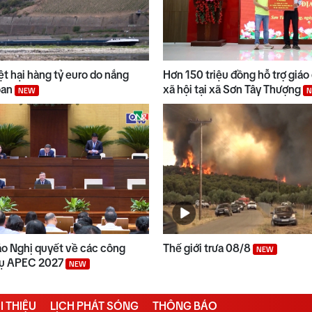
t hại hàng tỷ euro do nắng
Hơn 150 triệu đồng hỗ trợ giáo 
oan
xã hội tại xã Sơn Tây Thượng
NEW
ảo Nghị quyết về các công
Thế giới trưa 08/8
NEW
 vụ APEC 2027
NEW
I THIỆU
LỊCH PHÁT SÓNG
THÔNG BÁO