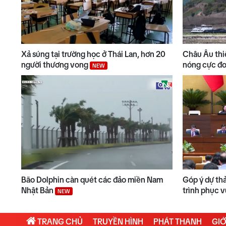
Xả súng tại trường học ở Thái Lan, hơn 20
Châu Âu thiệ
người thương vong
nóng cực đ
NEW
Bão Dolphin càn quét các đảo miền Nam
Góp ý dự th
Nhật Bản
trình phục
NEW
TRANG CHỦ
TRUYỀN HÌNH
PHÁT THANH
GIỚ