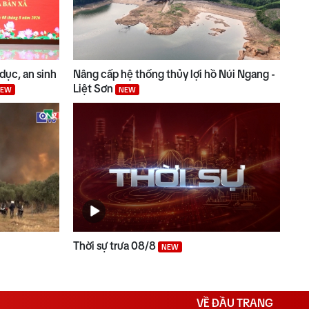
dục, an sinh
Nâng cấp hệ thống thủy lợi hồ Núi Ngang -
Liệt Sơn
NEW
NEW
Thời sự trưa 08/8
NEW
VỀ ĐẦU TRANG