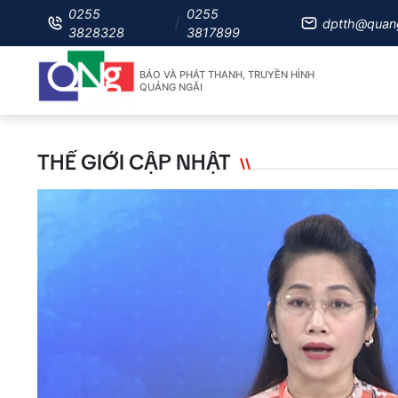
0255
0255
dptth@quan
3828328
3817899
BÁO VÀ PHÁT THANH, TRUYỀN HÌNH
QUẢNG NGÃI
THẾ GIỚI CẬP NHẬT