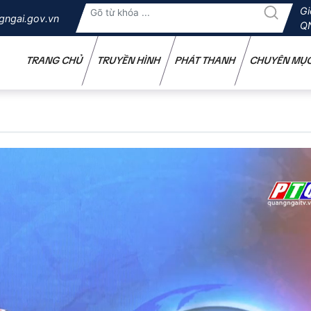
Gi
gngai.gov.vn
Q
TRANG CHỦ
TRUYỀN HÌNH
PHÁT THANH
CHUYÊN MỤ