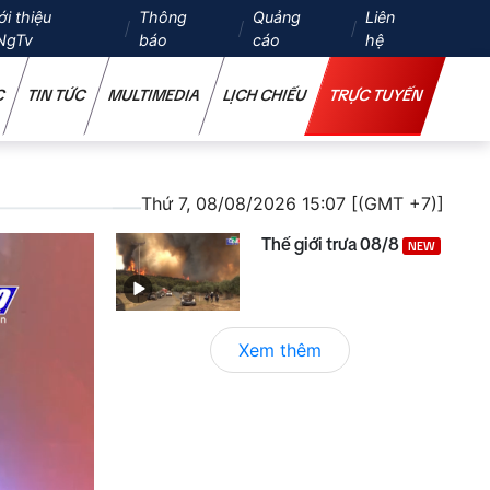
ới thiệu
Thông
Quảng
Liên
NgTv
báo
cáo
hệ
C
TIN TỨC
MULTIMEDIA
LỊCH CHIẾU
TRỰC TUYẾN
Thứ 7, 08/08/2026 15:07 [(GMT +7)]
Thế giới trưa 08/8
NEW
Xem thêm