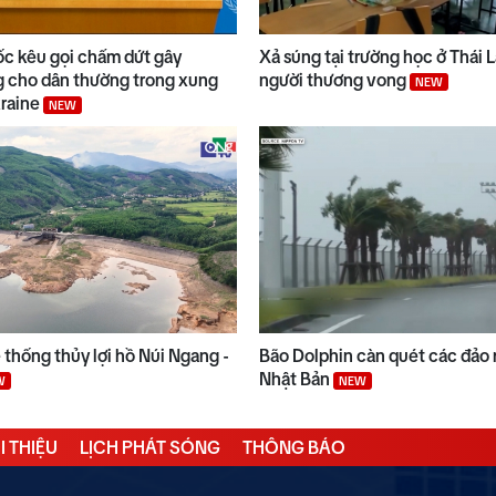
ốc kêu gọi chấm dứt gây
Xả súng tại trường học ở Thái 
 cho dân thường trong xung
người thương vong
NEW
kraine
NEW
thống thủy lợi hồ Núi Ngang -
Bão Dolphin càn quét các đảo
Nhật Bản
W
NEW
I THIỆU
LỊCH PHÁT SÓNG
THÔNG BÁO