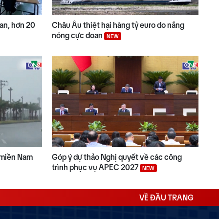
Lan, hơn 20
Châu Âu thiệt hại hàng tỷ euro do nắng
nóng cực đoan
NEW
 miền Nam
Góp ý dự thảo Nghị quyết về các công
trình phục vụ APEC 2027
NEW
VỀ ĐẦU TRANG