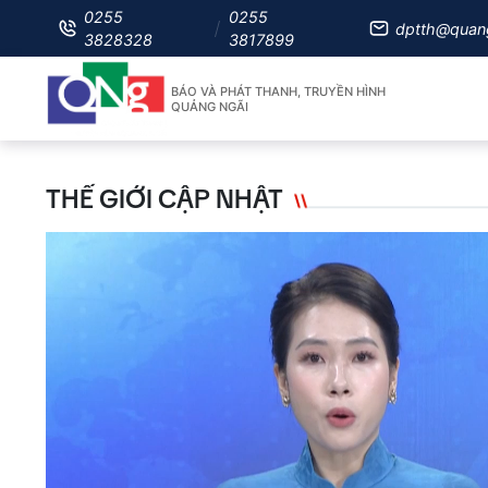
0255
0255
dptth@quan
3828328
3817899
BÁO VÀ PHÁT THANH, TRUYỀN HÌNH
QUẢNG NGÃI
THẾ GIỚI CẬP NHẬT