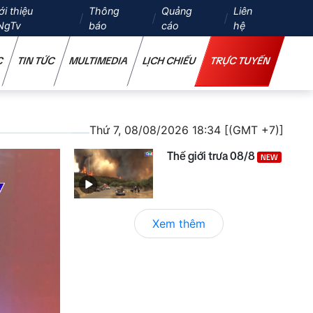
ới thiệu
Thông
Quảng
Liên
NgTv
báo
cáo
hệ
C
TIN TỨC
MULTIMEDIA
LỊCH CHIẾU
TRỰC TUYẾN
Thứ 7, 08/08/2026 18:34 [(GMT +7)]
Thế giới trưa 08/8
NEW
Xem thêm