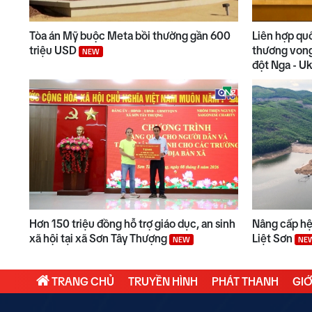
Tòa án Mỹ buộc Meta bồi thường gần 600
Liên hợp qu
triệu USD
thương vong
NEW
đột Nga - U
Hơn 150 triệu đồng hỗ trợ giáo dục, an sinh
Nâng cấp hệ 
xã hội tại xã Sơn Tây Thượng
Liệt Sơn
NEW
NE
TRANG CHỦ
TRUYỀN HÌNH
PHÁT THANH
GIỚ