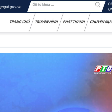
Gi
gngai.gov.vn
Q
TRANG CHỦ
TRUYỀN HÌNH
PHÁT THANH
CHUYÊN MỤ