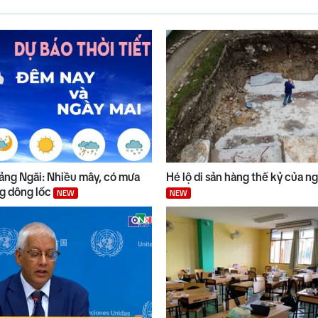
uảng Ngãi: Nhiều mây, có mưa
Hé lộ di sản hàng thế kỷ của n
ng dông lốc
NEW
NEW