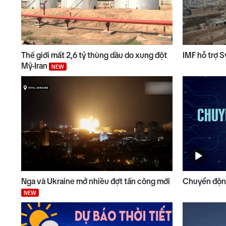
Thế giới mất 2,6 tỷ thùng dầu do xung đột
IMF hỗ trợ S
Mỹ-Iran
NEW
Nga và Ukraine mở nhiều đợt tấn công mới
Chuyển động
NEW