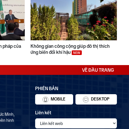
n pháp của
Không gian công cộng giúp đô thị thích
ứng biến đổi khí hậu
NEW
VỀ ĐẦU TRANG
PHIÊN BẢN
MOBILE
DESKTOP
Liên kết
ức Minh,
yền hình