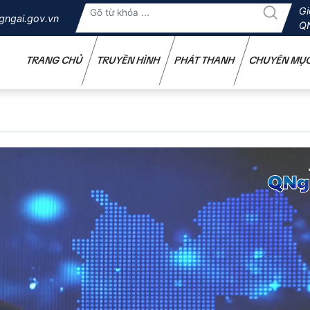
Gi
gngai.gov.vn
Q
TRANG CHỦ
TRUYỀN HÌNH
PHÁT THANH
CHUYÊN MỤ