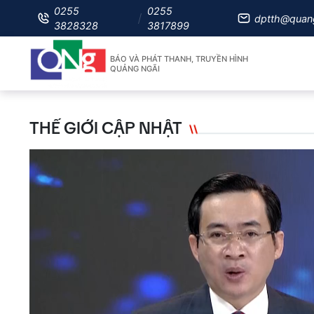
0255
0255
dptth@quan
3828328
3817899
BÁO VÀ PHÁT THANH, TRUYỀN HÌNH
QUẢNG NGÃI
THẾ GIỚI CẬP NHẬT