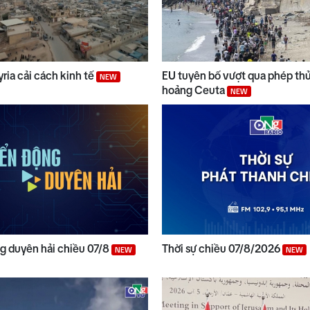
yria cải cách kinh tế
EU tuyên bố vượt qua phép th
NEW
hoảng Ceuta
NEW
 duyên hải chiều 07/8
Thời sự chiều 07/8/2026
NEW
NEW