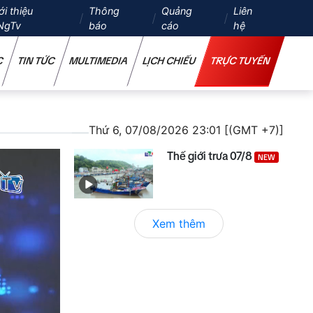
ới thiệu
Thông
Quảng
Liên
NgTv
báo
cáo
hệ
C
TIN TỨC
MULTIMEDIA
LỊCH CHIẾU
TRỰC TUYẾN
Thứ 6, 07/08/2026 23:01 [(GMT +7)]
Thế giới trưa 07/8
NEW
Xem thêm