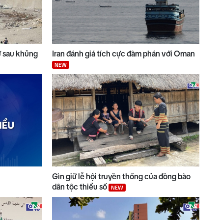
ử sau khủng
Iran đánh giá tích cực đàm phán với Oman
NEW
Gìn giữ lễ hội truyền thống của đồng bào
dân tộc thiểu số
NEW