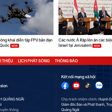
công khai diễn tập FPV bắn đạn
Các nước Ả Rập lên án các biệ
n Quốc
Israel tại Jerusalem
NEW
NEW
I THIỆU
LỊCH PHÁT SÓNG
THÔNG BÁO
Kết nối mạng xã hội
ision
NH QUẢNG NGÃI
Chịu trách nhiệm chính:
Huỳnh Đ
ãi
Giám đốc Báo và Phát thanh, Tru
Truyền thông
Quảng Ngãi