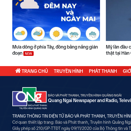
Mưa dông ở phía Tây, đồng bằng nắng gián
Mỹ lần đầu 
đoạn
thật tại Hà
NEW
TRANG CHỦ
TRUYỀN HÌNH
PHÁT THANH
GIỚ
BÁO VÀ PHÁT THANH, TRUYỀN HÌNH QUẢNG NGÃI
Quang Ngai Newspaper and Radio, Telev
TRANG THÔNG TIN ĐIỆN TỬ BÁO VÀ PHÁT THANH, TRUYỀN HÌ
Cơ quan thiết lập trang: Báo và Phát thanh, Truyền hình Quảng Ng
Giấy phép số 210/GP-TTĐT ngày 09/11/2020 của Bộ Thông tin và 