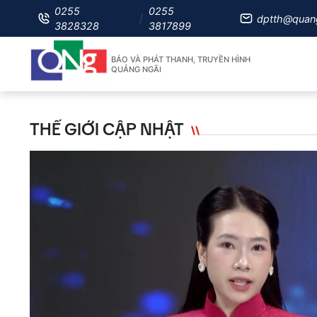
0255
0255
dptth@quan
3828328
3817899
BÁO VÀ PHÁT THANH, TRUYỀN HÌNH
QUẢNG NGÃI
THẾ GIỚI CẬP NHẬT