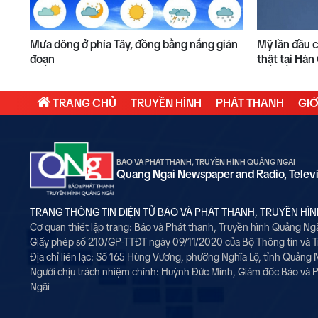
Mưa dông ở phía Tây, đồng bằng nắng gián
Mỹ lần đầu 
đoạn
thật tại Hà
TRANG CHỦ
TRUYỀN HÌNH
PHÁT THANH
GIỚ
BÁO VÀ PHÁT THANH, TRUYỀN HÌNH QUẢNG NGÃI
Quang Ngai Newspaper and Radio, Telev
TRANG THÔNG TIN ĐIỆN TỬ BÁO VÀ PHÁT THANH, TRUYỀN HÌ
Cơ quan thiết lập trang: Báo và Phát thanh, Truyền hình Quảng Ng
Giấy phép số 210/GP-TTĐT ngày 09/11/2020 của Bộ Thông tin và 
Địa chỉ liên lạc: Số 165 Hùng Vương, phường Nghĩa Lộ, tỉnh Quảng 
Người chịu trách nhiệm chính:
Huỳnh Đức Minh, Giám đốc Báo và P
Ngãi