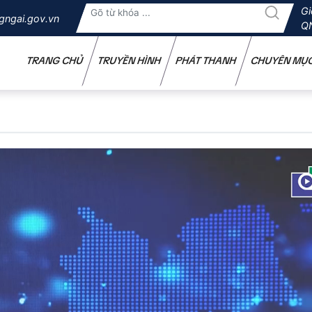
Gi
gngai.gov.vn
Q
TRANG CHỦ
TRUYỀN HÌNH
PHÁT THANH
CHUYÊN MỤ