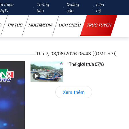
ới thiệu
Thông
Quảng
Liên
NgTv
báo
cáo
hệ
C
TIN TỨC
MULTIMEDIA
LỊCH CHIẾU
TRỰC TUYẾN
Thứ 7, 08/08/2026 05:43 [(GMT +7)]
Thế giới trưa 07/8
Xem thêm