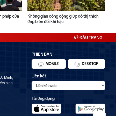
n pháp của
Không gian công cộng giúp đô thị thích
ứng biến đổi khí hậu
VỀ ĐẦU TRANG
PHIÊN BẢN
MOBILE
DESKTOP
Liên kết
ức Minh,
yền hình
Tải ứng dụng