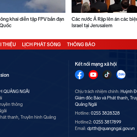
công khai diễn tập FPV bắn đạn
Các nước Ả Rập lên án các biệ
n Quốc
Israel tại Jerusalem
I THIỆU
LỊCH PHÁT SÓNG
THÔNG BÁO
Kết nối mạng xã hội
ision
NH QUẢNG NGÃI
Chịu trách nhiệm chính:
Huỳnh Đ
ãi
Giám đốc Báo và Phát thanh, Tru
Truyền thông
Quảng Ngãi
Ngãi
Hotline:
0255 3828328
hát thanh, Truyền hình Quảng
Hotline2:
0255 3817899
Email:
dptth@quangngai.gov.vn