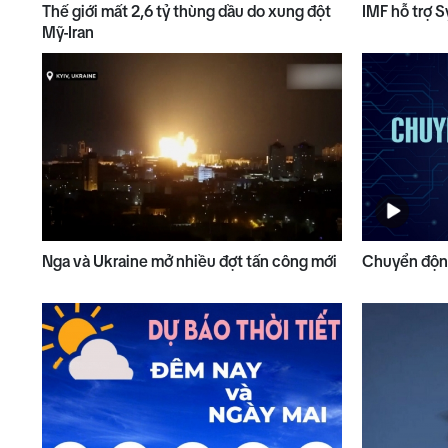
Thế giới mất 2,6 tỷ thùng dầu do xung đột
IMF hỗ trợ S
Mỹ-Iran
Nga và Ukraine mở nhiều đợt tấn công mới
Chuyển động