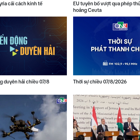
yria cải cách kinh tế
EU tuyên bố vượt qua phép th
hoảng Ceuta
 duyên hải chiều 07/8
Thời sự chiều 07/8/2026