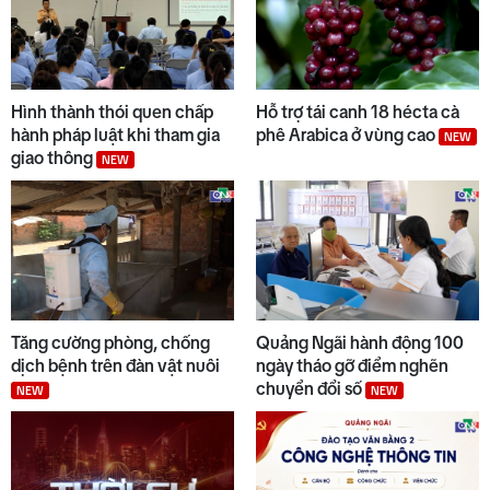
tỉnh Quảng Ngãi
7
Quảng Ngãi ngày mới 09/8
NEW
Hình thành thói quen chấp
Hỗ trợ tái canh 18 hécta cà
hành pháp luật khi tham gia
phê Arabica ở vùng cao
NEW
giao thông
NEW
8
Thế giới tối 08/8
9
Đại biểu Đinh Thị Hồng Minh
góp ý dự án Luật Dầu khí (sửa
Tăng cường phòng, chống
Quảng Ngãi hành động 100
đổi)
dịch bệnh trên đàn vật nuôi
ngày tháo gỡ điểm nghẽn
chuyển đổi số
NEW
NEW
10
Thời sự tối 08/8