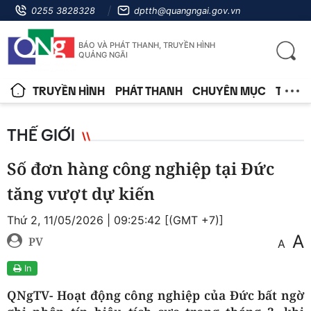
0255 3828328
dptth@quangngai.gov.vn
BÁO VÀ PHÁT THANH, TRUYỀN HÌNH
QUẢNG NGÃI
TRUYỀN HÌNH
PHÁT THANH
CHUYÊN MỤC
TIN T
THẾ GIỚI
Số đơn hàng công nghiệp tại Đức
tăng vượt dự kiến
Thứ 2, 11/05/2026 | 09:25:42 [(GMT +7)]
A
PV
A
In
QNgTV- Hoạt động công nghiệp của Đức bất ngờ