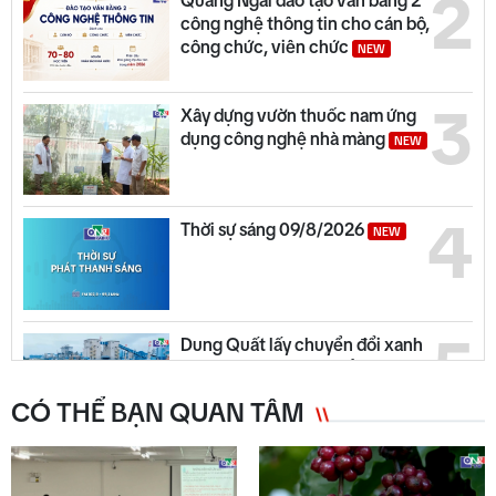
2
Quảng Ngãi đào tạo văn bằng 2
công nghệ thông tin cho cán bộ,
công chức, viên chức
NEW
3
Xây dựng vườn thuốc nam ứng
dụng công nghệ nhà màng
NEW
4
Thời sự sáng 09/8/2026
NEW
5
Dung Quất lấy chuyển đổi xanh
làm trọng tâm phát triển
NEW
CÓ THỂ BẠN QUAN TÂM
6
Kinh nghiệm chống hạn cứu
vườn cây ăn quả ở phía Đông