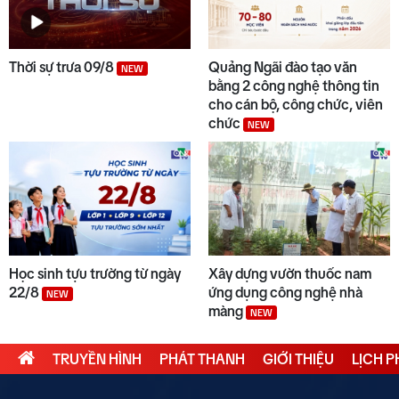
Thời sự trưa 09/8
Quảng Ngãi đào tạo văn
NEW
bằng 2 công nghệ thông tin
cho cán bộ, công chức, viên
chức
NEW
Học sinh tựu trường từ ngày
Xây dựng vườn thuốc nam
22/8
ứng dụng công nghệ nhà
NEW
màng
NEW
TRUYỀN HÌNH
PHÁT THANH
GIỚI THIỆU
LỊCH 