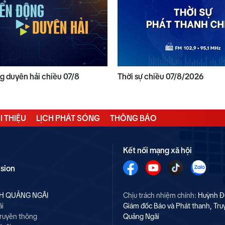
 duyên hải chiều 07/8
Thời sự chiều 07/8/2026
I THIỆU
LỊCH PHÁT SÓNG
THÔNG BÁO
Kết nối mạng xã hội
ision
NH QUẢNG NGÃI
Chịu trách nhiệm chính:
Huỳnh Đ
ãi
Giám đốc Báo và Phát thanh, Tru
Truyền thông
Quảng Ngãi