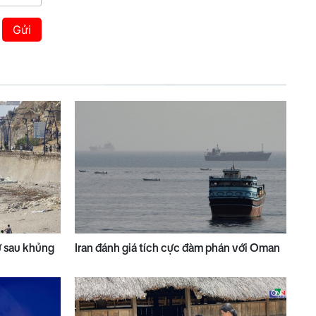
Gửi
ử sau khủng
Iran đánh giá tích cực đàm phán với Oman