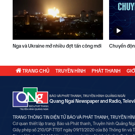
Nga và Ukraine mở nhiều đợt tấn công mới
Chuyển động
TRANG CHỦ
TRUYỀN HÌNH
PHÁT THANH
GIỚ
BÁO VÀ PHÁT THANH, TRUYỀN HÌNH QUẢNG NGÃI
Quang Ngai Newspaper and Radio, Telev
TRANG THÔNG TIN ĐIỆN TỬ BÁO VÀ PHÁT THANH, TRUYỀN HÌ
Cơ quan thiết lập trang: Báo và Phát thanh, Truyền hình Quảng Ng
Giấy phép số 210/GP-TTĐT ngày 09/11/2020 của Bộ Thông tin và 