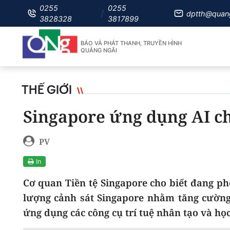
0255
0255
dptth@quan
3828328
3817899
BÁO VÀ PHÁT THANH, TRUYỀN HÌNH
QUẢNG NGÃI
THẾ GIỚI
Singapore ứng dụng AI ch
PV
In
Cơ quan Tiền tệ Singapore cho biết đang p
lượng cảnh sát Singapore nhằm tăng cường 
ứng dụng các công cụ trí tuệ nhân tạo và họ