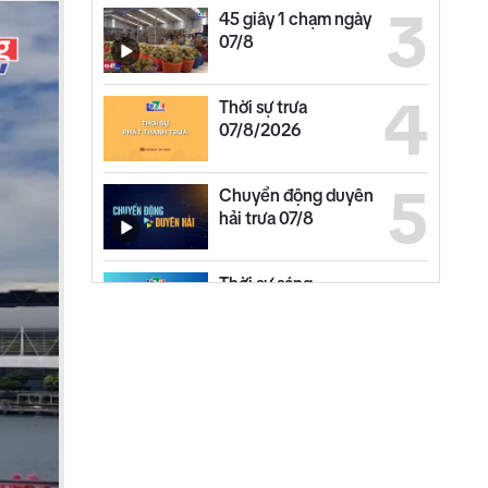
3
45 giây 1 chạm ngày
07/8
4
Thời sự trưa
07/8/2026
5
Chuyển động duyên
hải trưa 07/8
6
Thời sự sáng
07/8/2026
7
Thế giới trưa 07/8
8
Bản tin kinh tế - tài
chính 07/8/2026