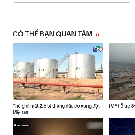
CÓ THỂ BẠN QUAN TÂM
Thế giới mất 2,6 tỷ thùng dầu do xung đột
IMF hỗ trợ S
Mỹ-Iran