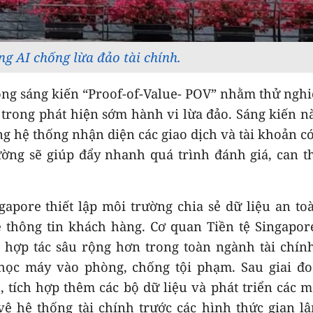
g AI chống lừa đảo tài chính.
động sáng kiến “Proof-of-Value- POV” nhằm thử ngh
 trong phát hiện sớm hành vi lừa đảo. Sáng kiến n
g hệ thống nhận diện các giao dịch và tài khoản có
ường sẽ giúp đẩy nhanh quá trình đánh giá, can t
gapore thiết lập môi trường chia sẻ dữ liệu an to
 thông tin khách hàng. Cơ quan Tiền tệ Singapo
 hợp tác sâu rộng hơn trong toàn ngành tài chín
 học máy vào phòng, chống tội phạm. Sau giai đ
tích hợp thêm các bộ dữ liệu và phát triển các 
 hệ thống tài chính trước các hình thức gian l