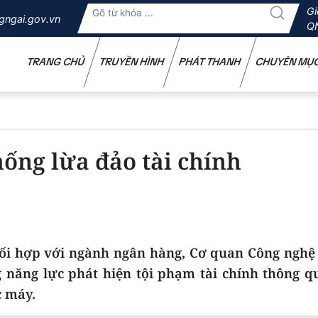
Gi
gngai.gov.vn
Q
TRANG CHỦ
TRUYỀN HÌNH
PHÁT THANH
CHUYÊN MỤ
ống lừa đảo tài chính
hối hợp với ngành ngân hàng, Cơ quan Công nghệ
năng lực phát hiện tội phạm tài chính thông qu
c máy.