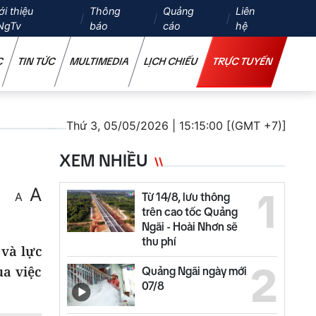
ới thiệu
Thông
Quảng
Liên
NgTv
báo
cáo
hệ
C
TIN TỨC
MULTIMEDIA
LỊCH CHIẾU
TRỰC TUYẾN
Thứ 3, 05/05/2026 | 15:15:00 [(GMT +7)]
XEM NHIỀU
A
1
A
Từ 14/8, lưu thông
trên cao tốc Quảng
Ngãi - Hoài Nhơn sẽ
thu phí
 và lực
2
a việc
Quảng Ngãi ngày mới
07/8