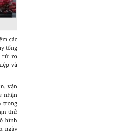
9
Gìn giữ lễ hội truyền
thống của đồng bào
dân tộc thiểu số
iệm các
10
Thời sự chiều
ày tổng
07/8/2026
 rủi ro
hiệp và
àn, vận
re nhận
h trong
oạn thử
mô hình
ận ngày