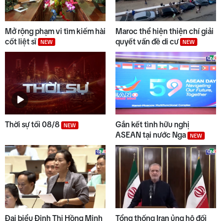
Mở rộng phạm vi tìm kiếm hài
Maroc thể hiện thiện chí giải
cốt liệt sĩ
quyết vấn đề di cư
NEW
NEW
Thời sự tối 08/8
Gắn kết tình hữu nghị
NEW
ASEAN tại nước Nga
NEW
Đại biểu Đinh Thị Hồng Minh
Tổng thống Iran ủng hộ đối