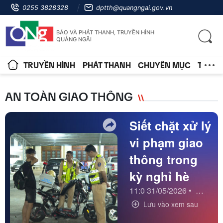
0255 3828328
dptth@quangngai.gov.vn
BÁO VÀ PHÁT THANH, TRUYỀN HÌNH
QUẢNG NGÃI
TRUYỀN HÌNH
PHÁT THANH
CHUYÊN MỤC
TIN T
AN TOÀN GIAO THÔNG