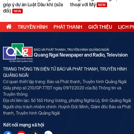
góp ý dự án Luật Dầu khí (sửa
thoại với Mỹ
NEW
đổi)
NEW
TRUYỀN HÌNH
PHÁT THANH
GIỚI THIỆU
LỊCH 
BÁO VÀ PHÁT THANH, TRUYỀN HÌNH QUẢNG NGÃI
Quang Ngai Newspaper and Radio, Television
TRANG THÔNG TIN ĐIỆN TỬ BÁO VÀ PHÁT THANH, TRUYỀN HÌNH
QUẢNG NGÃI
Cơ quan thiết lập trang: Báo và Phát thanh, Truyền hình Quảng Ngãi
Giấy phép số 210/GP-TTĐT ngày 09/11/2020 của Bộ Thông tin và
Truyền thông
Địa chỉ liên lạc: Số 165 Hùng Vương, phường Nghĩa Lộ, tỉnh Quảng Ngãi
Người chịu trách nhiệm chính:
Huỳnh Đức Minh, Giám đốc Báo và Phát
thanh, Truyền hình Quảng Ngãi
Kết nối mạng xã hội