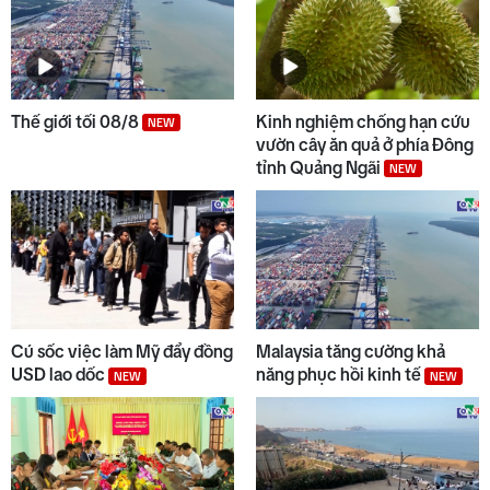
Thế giới tối 08/8
Kinh nghiệm chống hạn cứu
NEW
vườn cây ăn quả ở phía Đông
tỉnh Quảng Ngãi
NEW
Cú sốc việc làm Mỹ đẩy đồng
Malaysia tăng cường khả
USD lao dốc
năng phục hồi kinh tế
NEW
NEW