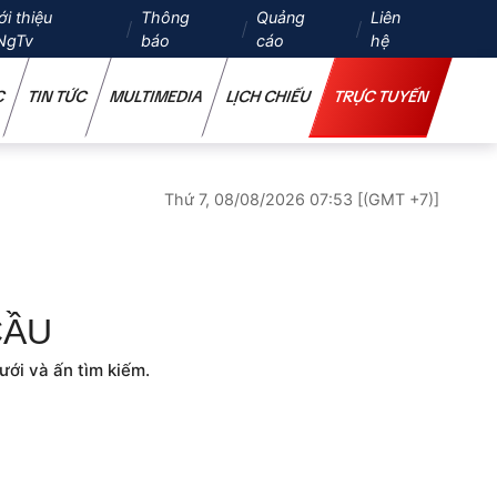
ới thiệu
Thông
Quảng
Liên
NgTv
báo
cáo
hệ
C
TIN TỨC
MULTIMEDIA
LỊCH CHIẾU
TRỰC TUYẾN
Thứ 7, 08/08/2026 07:53 [(GMT +7)]
CẦU
ưới và ấn tìm kiếm.