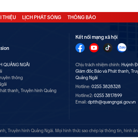
I THIỆU
LỊCH PHÁT SÓNG
THÔNG BÁO
Kết nối mạng xã hội
ision
NH QUẢNG NGÃI
Chịu trách nhiệm chính:
Huỳnh Đ
ãi
Giám đốc Báo và Phát thanh, Tru
Truyền thông
Quảng Ngãi
Ngãi
Hotline:
0255 3828328
hát thanh, Truyền hình Quảng
Hotline2:
0255 3817899
Email:
dptth@quangngai.gov.vn
h, Truyền hình Quảng Ngãi. Mọi hình thức sao chép lại thông tin, hình ả