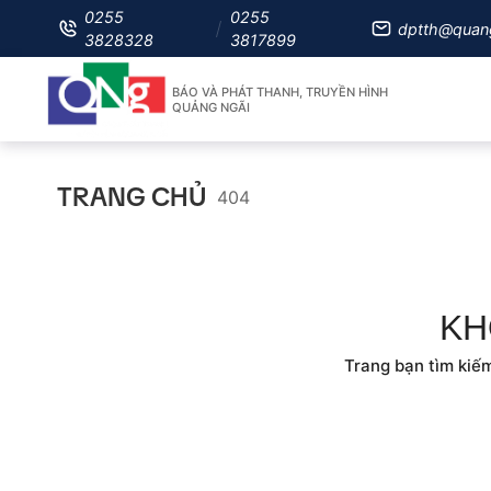
0255
0255
dptth@quan
3828328
3817899
BÁO VÀ PHÁT THANH, TRUYỀN HÌNH
QUẢNG NGÃI
TRANG CHỦ
404
KH
Trang bạn tìm kiếm