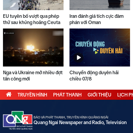
EU tuyên bố vượt qua phép
Iran đánh giá tích cực đàm
thử sau khủng hoảng Ceuta
phán với Oman
Nga và Ukraine mở nhiều đợt
Chuyển động duyên hải
tấn công mới
chiều 07/8
TRUYỀN HÌNH
PHÁT THANH
GIỚI THIỆU
LỊCH 
BÁO VÀ PHÁT THANH, TRUYỀN HÌNH QUẢNG NGÃI
Quang Ngai Newspaper and Radio, Television