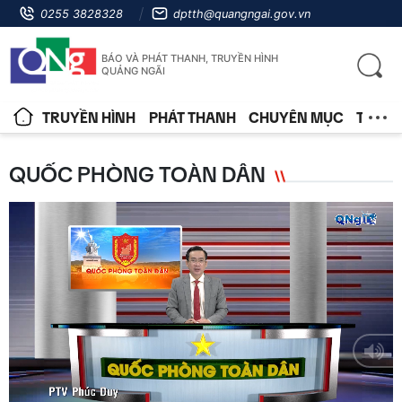
0255 3828328
dptth@quangngai.gov.vn
BÁO VÀ PHÁT THANH, TRUYỀN HÌNH
QUẢNG NGÃI
TRUYỀN HÌNH
PHÁT THANH
CHUYÊN MỤC
TIN T
QUỐC PHÒNG TOÀN DÂN