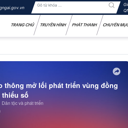
Gi
gngai.gov.vn
Q
TRANG CHỦ
TRUYỀN HÌNH
PHÁT THANH
CHUYÊN MỤ