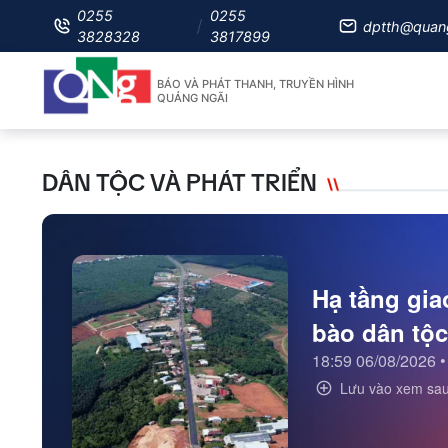
0255
0255
dptth@quan
3828328
3817899
BÁO VÀ PHÁT THANH, TRUYỀN HÌNH
QUẢNG NGÃI
DÂN TỘC VÀ PHÁT TRIỂN