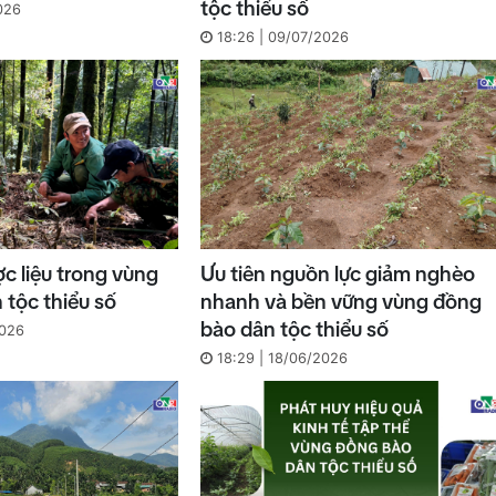
tộc thiểu số
026
18:26 | 09/07/2026
ợc liệu trong vùng
Ưu tiên nguồn lực giảm nghèo
 tộc thiểu số
nhanh và bền vững vùng đồng
bào dân tộc thiểu số
2026
18:29 | 18/06/2026