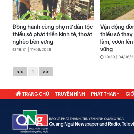
Đồng hành cùng phụ nữ dân tộc
Vận động đồn
thiểu số phát triển kinh tế, thoát
thiểu số thay
nghèo bền vững
làm, vươn lê
vững
19:31 | 11/06/2026
19:39 | 04/06/
<<
1
>>
TRANG CHỦ
TRUYỀN HÌNH
PHÁT THANH
GIỚ
BÁO VÀ PHÁT THANH, TRUYỀN HÌNH QUẢNG NGÃI
Quang Ngai Newspaper and Radio, Telev