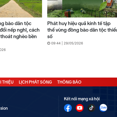
g bào dân tộc
Phát huy hiệu quả kinh tế tập
 đổi nếp nghĩ, cách
thể vùng đồng bào dân tộc thiể
n thoát nghèo bền
số
09:44 | 29/05/2026
2026
I THIỆU
LỊCH PHÁT SÓNG
THÔNG BÁO
Kết nối mạng xã hội
ision