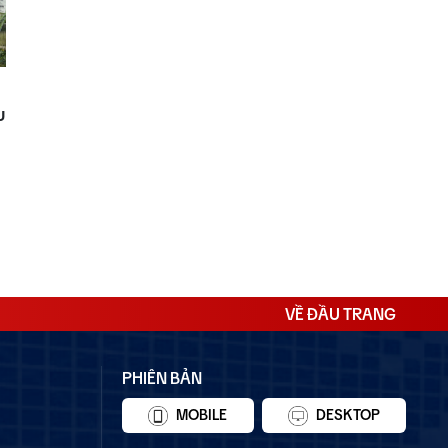
u
VỀ ĐẦU TRANG
PHIÊN BẢN
MOBILE
DESKTOP