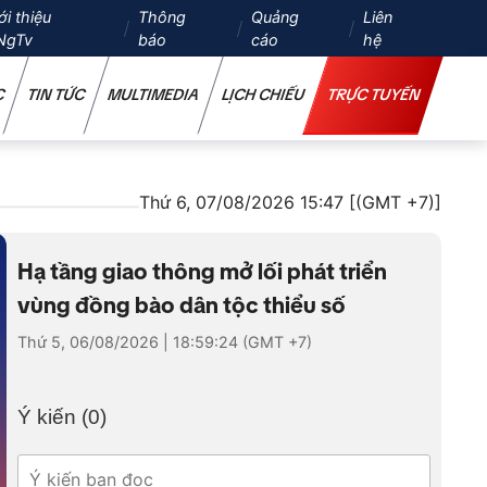
ới thiệu
Thông
Quảng
Liên
NgTv
báo
cáo
hệ
C
TIN TỨC
MULTIMEDIA
LỊCH CHIẾU
TRỰC TUYẾN
Thứ 6, 07/08/2026 15:47 [(GMT +7)]
Hạ tầng giao thông mở lối phát triển
vùng đồng bào dân tộc thiểu số
Thứ 5, 06/08/2026 | 18:59:24 (GMT +7)
Ý kiến (
0
)