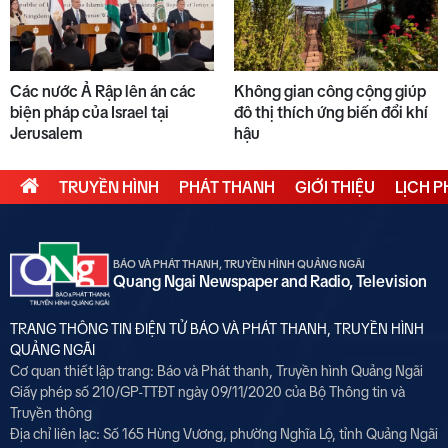
Các nước Ả Rập lên án các
Không gian công cộng giúp
biện pháp của Israel tại
đô thị thích ứng biến đổi khí
Jerusalem
hậu
TRUYỀN HÌNH
PHÁT THANH
GIỚI THIỆU
LỊCH 
BÁO VÀ PHÁT THANH, TRUYỀN HÌNH QUẢNG NGÃI
Quang Ngai Newspaper and Radio, Television
TRANG THÔNG TIN ĐIỆN TỬ BÁO VÀ PHÁT THANH, TRUYỀN HÌNH
QUẢNG NGÃI
Cơ quan thiết lập trang: Báo và Phát thanh, Truyền hình Quảng Ngãi
Giấy phép số 210/GP-TTĐT ngày 09/11/2020 của Bộ Thông tin và
Truyền thông
Địa chỉ liên lạc: Số 165 Hùng Vương, phường Nghĩa Lộ, tỉnh Quảng Ngãi