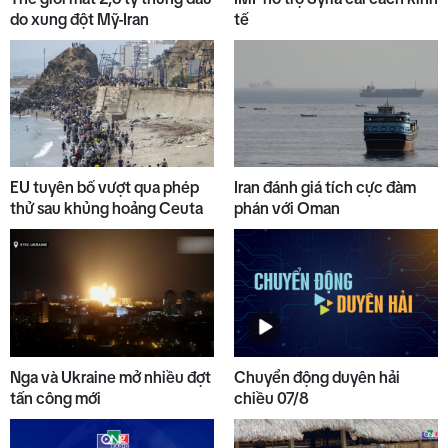
do xung đột Mỹ-Iran
tế
EU tuyên bố vượt qua phép
Iran đánh giá tích cực đàm
thử sau khủng hoảng Ceuta
phán với Oman
Nga và Ukraine mở nhiều đợt
Chuyển động duyên hải
tấn công mới
chiều 07/8