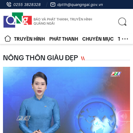
0255 3828328
dptth@quangngai.gov.vn
BÁO VÀ PHÁT THANH, TRUYỀN HÌNH
QUẢNG NGÃI
TRUYỀN HÌNH
PHÁT THANH
CHUYÊN MỤC
TIN T
NÔNG THÔN GIÀU ĐẸP