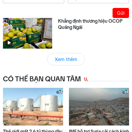
Gửi
Khẳng định thương hiệu OCOP
Quảng Ngãi
Xem thêm
CÓ THỂ BẠN QUAN TÂM
Thế giới mất 2,6 tỷ thùng dầu
IMF hỗ trợ Syria cải cách kinh