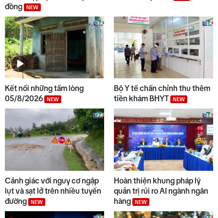
đồng
NEW
Kết nối những tấm lòng
Bộ Y tế chấn chỉnh thu thêm
05/8/2026
tiền khám BHYT
NEW
NEW
Cảnh giác với nguy cơ ngập
Hoàn thiện khung pháp lý
lụt và sạt lở trên nhiều tuyến
quản trị rủi ro AI ngành ngân
đường
hàng
NEW
NEW