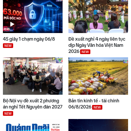
45 giây 1 chạm ngày 06/8
Đề xuất nghỉ 4 ngày liên tục
dịp Ngày Văn hóa Việt Nam
NEW
2026
NEW
Bộ Nội vụ đề xuất 2 phương
Bản tin kinh tế - tài chính
án nghỉ Tết Nguyên đán 2027
06/8/2026
NEW
NEW