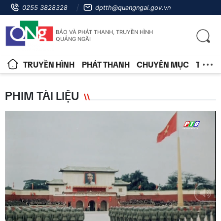
0255 3828328
dptth@quangngai.gov.vn
BÁO VÀ PHÁT THANH, TRUYỀN HÌNH
QUẢNG NGÃI
TRUYỀN HÌNH
PHÁT THANH
CHUYÊN MỤC
TIN T
PHIM TÀI LIỆU