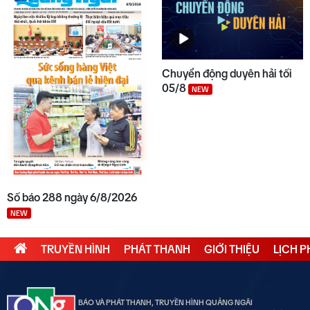
Chuyển động duyên hải tối
05/8
NEW
Số báo 288 ngày 6/8/2026
NEW
TRUYỀN HÌNH
PHÁT THANH
GIỚI THIỆU
LỊCH 
BÁO VÀ PHÁT THANH, TRUYỀN HÌNH QUẢNG NGÃI