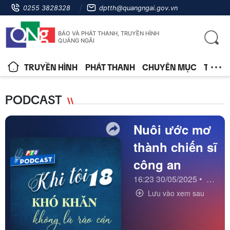
0255 3828328
dptth@quangngai.gov.vn
BÁO VÀ PHÁT THANH, TRUYỀN HÌNH
QUẢNG NGÃI
TRUYỀN HÌNH
PHÁT THANH
CHUYÊN MỤC
TIN T
PODCAST