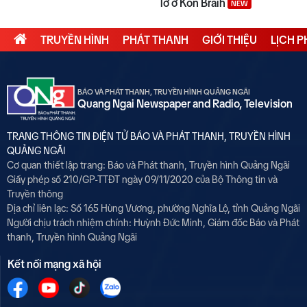
lở ở Kon Braih
NEW
TRUYỀN HÌNH
PHÁT THANH
GIỚI THIỆU
LỊCH 
BÁO VÀ PHÁT THANH, TRUYỀN HÌNH QUẢNG NGÃI
Quang Ngai Newspaper and Radio, Television
TRANG THÔNG TIN ĐIỆN TỬ BÁO VÀ PHÁT THANH, TRUYỀN HÌNH
QUẢNG NGÃI
Cơ quan thiết lập trang: Báo và Phát thanh, Truyền hình Quảng Ngãi
Giấy phép số 210/GP-TTĐT ngày 09/11/2020 của Bộ Thông tin và
Truyền thông
Địa chỉ liên lạc: Số 165 Hùng Vương, phường Nghĩa Lộ, tỉnh Quảng Ngãi
Người chịu trách nhiệm chính:
Huỳnh Đức Minh, Giám đốc Báo và Phát
thanh, Truyền hình Quảng Ngãi
Kết nối mạng xã hội