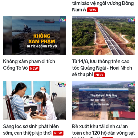
tâm bảo vệ ngôi vương Đông
Nam Á
NEW
Không xâm phạm di tích
Từ 14/8, lưu thông trên cao
Cổng Tò Vò
tốc Quảng Ngãi - Hoài Nhơn
NEW
sẽ thu phí
NEW
Sàng lọc sơ sinh phát hiện
Đề xuất khu tái định cư an
sớm, can thiệp kịp thời
toàn cho 120 hộ dân vùng sạt
NEW