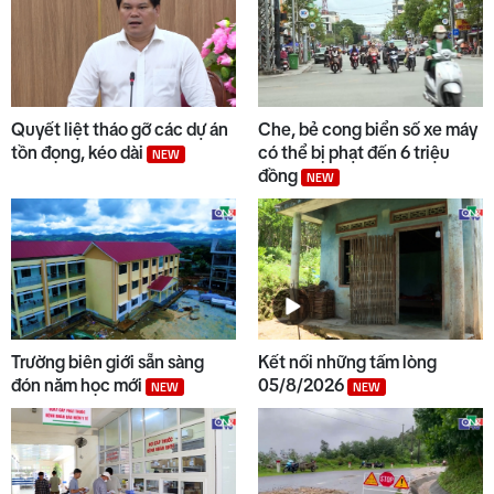
Quyết liệt tháo gỡ các dự án
Che, bẻ cong biển số xe máy
tồn đọng, kéo dài
có thể bị phạt đến 6 triệu
NEW
đồng
NEW
Trường biên giới sẵn sàng
Kết nối những tấm lòng
đón năm học mới
05/8/2026
NEW
NEW