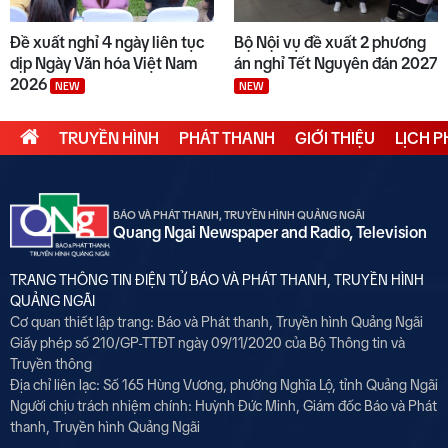
Đề xuất nghỉ 4 ngày liên tục
Bộ Nội vụ đề xuất 2 phương
dịp Ngày Văn hóa Việt Nam
án nghỉ Tết Nguyên đán 2027
2026
NEW
NEW
TRUYỀN HÌNH
PHÁT THANH
GIỚI THIỆU
LỊCH 
BÁO VÀ PHÁT THANH, TRUYỀN HÌNH QUẢNG NGÃI
Quang Ngai Newspaper and Radio, Television
TRANG THÔNG TIN ĐIỆN TỬ BÁO VÀ PHÁT THANH, TRUYỀN HÌNH
QUẢNG NGÃI
Cơ quan thiết lập trang: Báo và Phát thanh, Truyền hình Quảng Ngãi
Giấy phép số 210/GP-TTĐT ngày 09/11/2020 của Bộ Thông tin và
Truyền thông
Địa chỉ liên lạc: Số 165 Hùng Vương, phường Nghĩa Lộ, tỉnh Quảng Ngãi
Người chịu trách nhiệm chính:
Huỳnh Đức Minh, Giám đốc Báo và Phát
thanh, Truyền hình Quảng Ngãi