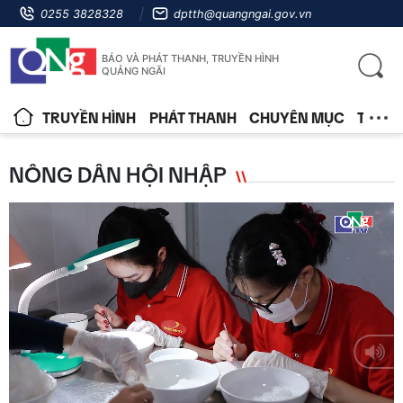
0255 3828328
dptth@quangngai.gov.vn
BÁO VÀ PHÁT THANH, TRUYỀN HÌNH
QUẢNG NGÃI
TRUYỀN HÌNH
PHÁT THANH
CHUYÊN MỤC
TIN T
NÔNG DÂN HỘI NHẬP