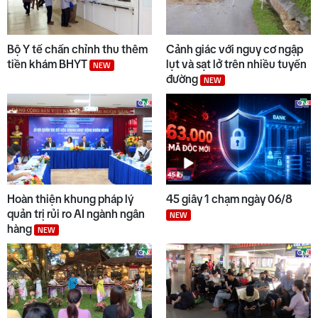
Bộ Y tế chấn chỉnh thu thêm
Cảnh giác với nguy cơ ngập
tiền khám BHYT
lụt và sạt lở trên nhiều tuyến
NEW
đường
NEW
Hoàn thiện khung pháp lý
45 giây 1 chạm ngày 06/8
quản trị rủi ro AI ngành ngân
NEW
hàng
NEW