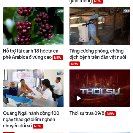
giao thông
NEW
8
Thế giới tối 08/8
9
Thời sự tối 08/8
Hỗ trợ tái canh 18 hécta cà
Tăng cường phòng, chống
phê Arabica ở vùng cao
dịch bệnh trên đàn vật nuôi
NEW
NEW
10
Đại biểu Đinh Thị Hồng Minh
góp ý dự án Luật Dầu khí (sửa
đổi)
Quảng Ngãi hành động 100
Thời sự trưa 09/8
NEW
ngày tháo gỡ điểm nghẽn
chuyển đổi số
NEW