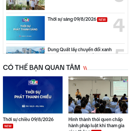
4
Thời sự sáng 09/8/2026
NEW
5
Dung Quất lấy chuyển đổi xanh
làm trọng tâm phát triển
NEW
CÓ THỂ BẠN QUAN TÂM
6
Quảng Ngãi ngày mới 09/8
NEW
7
Kinh nghiệm chống hạn cứu
vườn cây ăn quả ở phía Đông
Thời sự chiều 09/8/2026
Hình thành thói quen chấp
tỉnh Quảng Ngãi
hành pháp luật khi tham gia
NEW