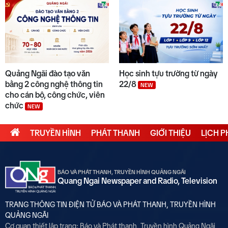
Quảng Ngãi đào tạo văn
Học sinh tựu trường từ ngày
bằng 2 công nghệ thông tin
22/8
NEW
cho cán bộ, công chức, viên
chức
NEW
TRUYỀN HÌNH
PHÁT THANH
GIỚI THIỆU
LỊCH 
BÁO VÀ PHÁT THANH, TRUYỀN HÌNH QUẢNG NGÃI
Quang Ngai Newspaper and Radio, Television
TRANG THÔNG TIN ĐIỆN TỬ BÁO VÀ PHÁT THANH, TRUYỀN HÌNH
QUẢNG NGÃI
Cơ quan thiết lập trang: Báo và Phát thanh, Truyền hình Quảng Ngãi