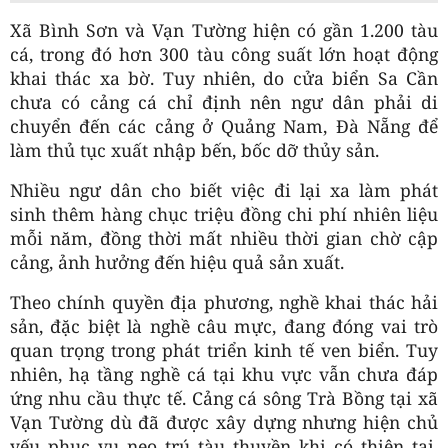
Xã Bình Sơn và Vạn Tường hiện có gần 1.200 tàu
cá, trong đó hơn 300 tàu công suất lớn hoạt động
khai thác xa bờ. Tuy nhiên, do cửa biển Sa Cần
chưa có cảng cá chỉ định nên ngư dân phải di
chuyển đến các cảng ở Quảng Nam, Đà Nẵng để
làm thủ tục xuất nhập bến, bốc dỡ thủy sản.
Nhiều ngư dân cho biết việc đi lại xa làm phát
sinh thêm hàng chục triệu đồng chi phí nhiên liệu
mỗi năm, đồng thời mất nhiều thời gian chờ cập
cảng, ảnh hưởng đến hiệu quả sản xuất.
Theo chính quyền địa phương, nghề khai thác hải
sản, đặc biệt là nghề câu mực, đang đóng vai trò
quan trọng trong phát triển kinh tế ven biển. Tuy
nhiên, hạ tầng nghề cá tại khu vực vẫn chưa đáp
ứng nhu cầu thực tế. Cảng cá sông Trà Bồng tại xã
Vạn Tường dù đã được xây dựng nhưng hiện chủ
yếu phục vụ neo trú tàu thuyền khi có thiên tai,