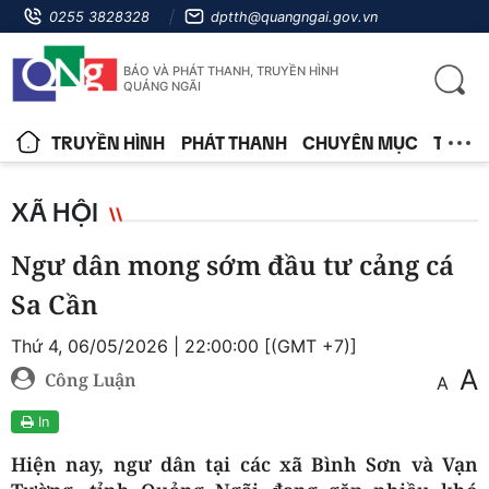
0255 3828328
dptth@quangngai.gov.vn
BÁO VÀ PHÁT THANH, TRUYỀN HÌNH
QUẢNG NGÃI
TRUYỀN HÌNH
PHÁT THANH
CHUYÊN MỤC
TIN T
XÃ HỘI
Ngư dân mong sớm đầu tư cảng cá
Sa Cần
Thứ 4, 06/05/2026 | 22:00:00 [(GMT +7)]
A
Công Luận
A
In
Hiện nay, ngư dân tại các xã Bình Sơn và Vạn