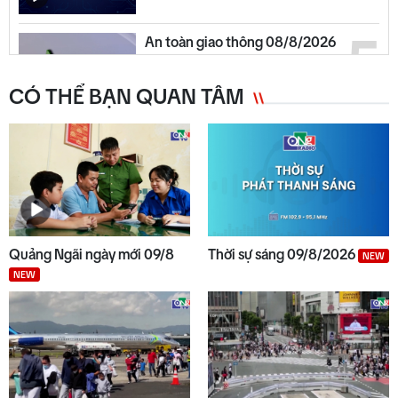
5
An toàn giao thông 08/8/2026
CÓ THỂ BẠN QUAN TÂM
6
Thời sự tối 08/8
7
Thế giới tối 08/8
Quảng Ngãi ngày mới 09/8
Thời sự sáng 09/8/2026
NEW
NEW
8
Thời tiết Quảng Ngãi: Nhiều
mây, có mưa rào, đề phòng dông
lốc