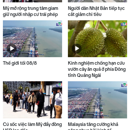
9
Chủ tịch UBND tỉnh kiểm tra
Mỹ mở rộng trung tâm giam
Người dân Nhật Bản tiếp tục
các dự án tại KKT Dung Quất
giữ người nhập cư trái phép
cắt giảm chi tiêu
10
Nguồn tin quý từ cuốn sổ ghi
danh liệt sĩ
Thế giới tối 08/8
Kinh nghiệm chống hạn cứu
vườn cây ăn quả ở phía Đông
tỉnh Quảng Ngãi
Cú sốc việc làm Mỹ đẩy đồng
Malaysia tăng cường khả