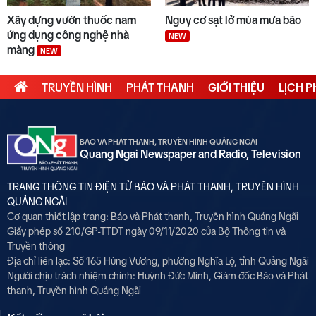
Xây dựng vườn thuốc nam
Nguy cơ sạt lở mùa mưa bão
ứng dụng công nghệ nhà
NEW
màng
NEW
TRUYỀN HÌNH
PHÁT THANH
GIỚI THIỆU
LỊCH 
BÁO VÀ PHÁT THANH, TRUYỀN HÌNH QUẢNG NGÃI
Quang Ngai Newspaper and Radio, Television
TRANG THÔNG TIN ĐIỆN TỬ BÁO VÀ PHÁT THANH, TRUYỀN HÌNH
QUẢNG NGÃI
Cơ quan thiết lập trang: Báo và Phát thanh, Truyền hình Quảng Ngãi
Giấy phép số 210/GP-TTĐT ngày 09/11/2020 của Bộ Thông tin và
Truyền thông
Địa chỉ liên lạc: Số 165 Hùng Vương, phường Nghĩa Lộ, tỉnh Quảng Ngãi
Người chịu trách nhiệm chính:
Huỳnh Đức Minh, Giám đốc Báo và Phát
thanh, Truyền hình Quảng Ngãi