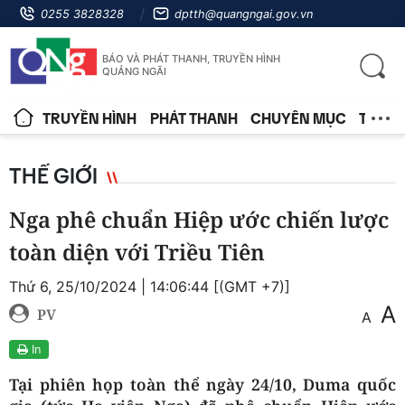
0255 3828328
dptth@quangngai.gov.vn
BÁO VÀ PHÁT THANH, TRUYỀN HÌNH
QUẢNG NGÃI
TRUYỀN HÌNH
PHÁT THANH
CHUYÊN MỤC
TIN T
THẾ GIỚI
Nga phê chuẩn Hiệp ước chiến lược
toàn diện với Triều Tiên
Thứ 6, 25/10/2024 | 14:06:44 [(GMT +7)]
A
PV
A
In
Tại phiên họp toàn thể ngày 24/10, Duma quốc