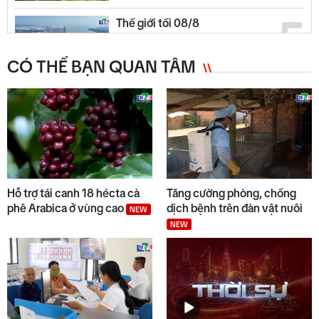
5
Thế giới tối 08/8
CÓ THỂ BẠN QUAN TÂM
6
Đại biểu Đinh Thị Hồng Minh
góp ý dự án Luật Dầu khí (sửa
đổi)
7
Quảng Ngãi ngày mới 09/8
NEW
Hỗ trợ tái canh 18 hécta cà
Tăng cường phòng, chống
phê Arabica ở vùng cao
dịch bệnh trên đàn vật nuôi
NEW
NEW
8
Thời sự tối 08/8
Thời sự chiều 08/8/2026