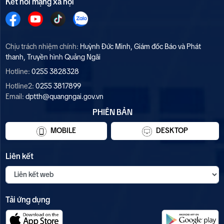
Kết nối mạng xã hội
Chịu trách nhiệm chính:
Huỳnh Đức Minh, Giám đốc Báo và Phát
thanh, Truyền hình Quảng Ngãi
Hotline:
0255 3828328
Hotline2:
0255 3817899
Email:
dptth@quangngai.gov.vn
PHIÊN BẢN
MOBILE
DESKTOP
Liên kết
Tải ứng dụng