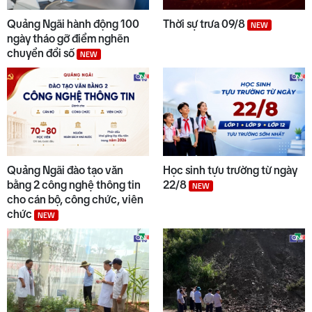
9
Quảng Ngãi hành động 100
Thời sự trưa 09/8
NEW
ngày tháo gỡ điểm nghẽn
chuyển đổi số
NEW
10
Chuyển động duyên hải chiều
08/8
Quảng Ngãi đào tạo văn
Học sinh tựu trường từ ngày
bằng 2 công nghệ thông tin
22/8
NEW
cho cán bộ, công chức, viên
chức
NEW