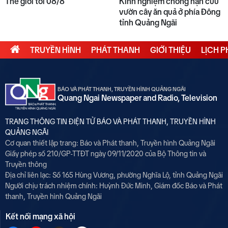
Thế giới tối 08/8
Kinh nghiệm chống hạn cứu
vườn cây ăn quả ở phía Đông
tỉnh Quảng Ngãi
TRUYỀN HÌNH
PHÁT THANH
GIỚI THIỆU
LỊCH 
BÁO VÀ PHÁT THANH, TRUYỀN HÌNH QUẢNG NGÃI
Quang Ngai Newspaper and Radio, Television
TRANG THÔNG TIN ĐIỆN TỬ BÁO VÀ PHÁT THANH, TRUYỀN HÌNH
QUẢNG NGÃI
Cơ quan thiết lập trang: Báo và Phát thanh, Truyền hình Quảng Ngãi
Giấy phép số 210/GP-TTĐT ngày 09/11/2020 của Bộ Thông tin và
Truyền thông
Địa chỉ liên lạc: Số 165 Hùng Vương, phường Nghĩa Lộ, tỉnh Quảng Ngãi
Người chịu trách nhiệm chính:
Huỳnh Đức Minh, Giám đốc Báo và Phát
thanh, Truyền hình Quảng Ngãi
Kết nối mạng xã hội