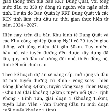
giao thông trên địa bàn KKT Dung Quất, với tổng
mức đầu tư 350 tỷ đồng từ nguồn vốn ngân sách
tỉnh. Dự án do Ban Quản lý KKT Dung Quất và các
KCN tỉnh làm chủ đầu tư; thời gian thực hiện từ
năm 2024 - 2027.
Hiện nay, trên địa bàn Khu kinh tế Dung Quất và
các Khu công nghiệp Quảng Ngãi có 29 tuyến giao
thông, với tổng chiều dài gần 50km. Tuy nhiên,
hầu hết các tuyến đường đều được xây dựng đã
lâu, quy mô đầu tư tương đối nhỏ, thiếu đồng bộ,
tính kết nối chưa cao.
Theo kế hoạch dự án sẽ nâng cấp, mở rộng và đầu
tư mới tuyến đường Trì Bình - vòng xoay Thiên
Đàng (khoảng 3,4km); tuyến vòng xoay Thiên Đàng
- Chu Lai (dài khoảng 1,8km); tuyến nối QL1- Tịnh
Phong - Bình Tân, giai đoạn 1 (khoảng 1,5km);
tuyến Lâm Viên - Vạn Tường (đầu tư mới đoạn
cuối tuyến khoảng 1,1km).