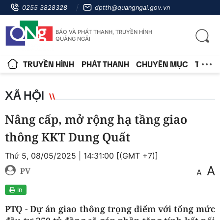
0255 3828328
dptth@quangngai.gov.vn
BÁO VÀ PHÁT THANH, TRUYỀN HÌNH
QUẢNG NGÃI
TRUYỀN HÌNH
PHÁT THANH
CHUYÊN MỤC
TIN T
XÃ HỘI
Nâng cấp, mở rộng hạ tầng giao
thông KKT Dung Quất
Thứ 5, 08/05/2025 | 14:31:00 [(GMT +7)]
A
PV
A
In
PTQ - Dự án giao thông trọng điểm với tổng mức