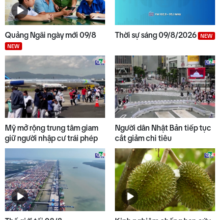
9
Thời sự sáng 09/8/2026
NEW
Quảng Ngãi ngày mới 09/8
Thời sự sáng 09/8/2026
NEW
NEW
10
Thời tiết Quảng Ngãi: Nhiều
mây, có mưa rào, đề phòng dông
lốc
Mỹ mở rộng trung tâm giam
Người dân Nhật Bản tiếp tục
giữ người nhập cư trái phép
cắt giảm chi tiêu