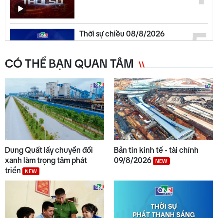
5
Thời sự chiều 08/8/2026
CÓ THỂ BẠN QUAN TÂM
6
Chuyển động duyên hải chiều
08/8
7
An toàn giao thông 08/8/2026
Dung Quất lấy chuyển đổi
Bản tin kinh tế - tài chính
xanh làm trọng tâm phát
09/8/2026
NEW
triển
NEW
8
Chủ tịch UBND tỉnh kiểm tra
các dự án tại KKT Dung Quất