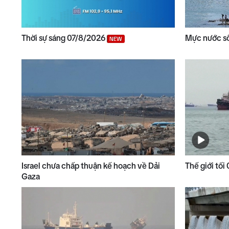
Thời sự sáng 07/8/2026
Mực nước s
NEW
Israel chưa chấp thuận kế hoạch về Dải
Thế giới tối
Gaza