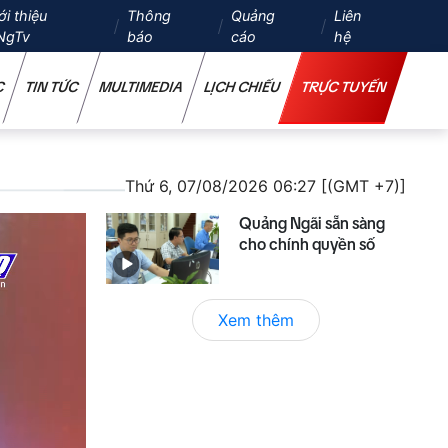
ới thiệu
Thông
Quảng
Liên
NgTv
báo
cáo
hệ
C
TIN TỨC
MULTIMEDIA
LỊCH CHIẾU
TRỰC TUYẾN
Thứ 6, 07/08/2026 06:27 [(GMT +7)]
Quảng Ngãi sẵn sàng
cho chính quyền số
Xem thêm