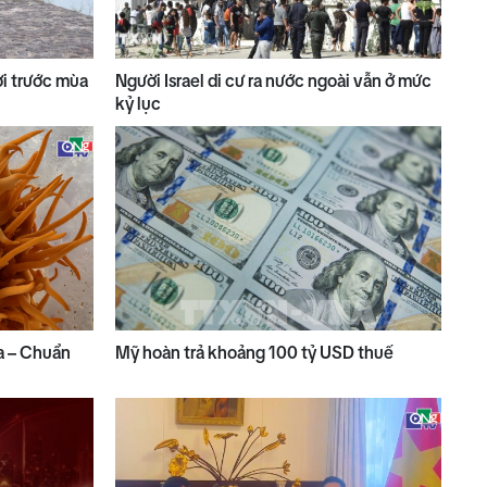
ợi trước mùa
Người Israel di cư ra nước ngoài vẫn ở mức
kỷ lục
a – Chuẩn
Mỹ hoàn trả khoảng 100 tỷ USD thuế