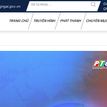
Gi
gngai.gov.vn
Q
TRANG CHỦ
TRUYỀN HÌNH
PHÁT THANH
CHUYÊN MỤ