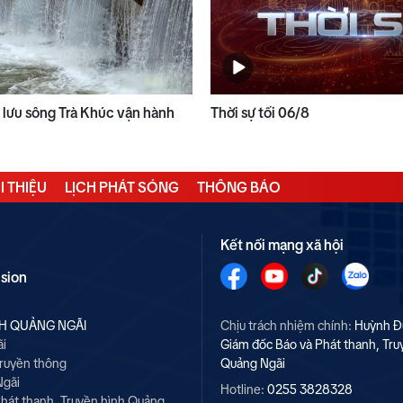
 lưu sông Trà Khúc vận hành
Thời sự tối 06/8
I THIỆU
LỊCH PHÁT SÓNG
THÔNG BÁO
Kết nối mạng xã hội
ision
NH QUẢNG NGÃI
Chịu trách nhiệm chính:
Huỳnh Đ
ãi
Giám đốc Báo và Phát thanh, Tru
Truyền thông
Quảng Ngãi
Ngãi
Hotline:
0255 3828328
hát thanh, Truyền hình Quảng