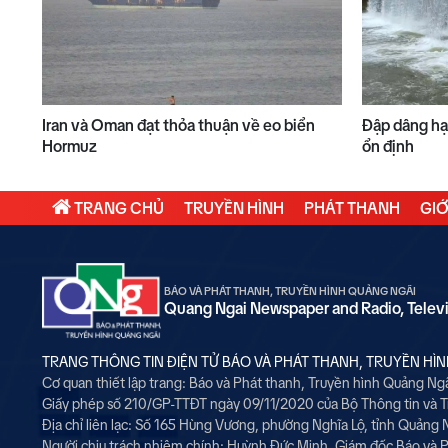
Iran và Oman đạt thỏa thuận về eo biển
Đập dâng hạ
Hormuz
ổn định
TRANG CHỦ
TRUYỀN HÌNH
PHÁT THANH
GIỚ
BÁO VÀ PHÁT THANH, TRUYỀN HÌNH QUẢNG NGÃI
Quang Ngai Newspaper and Radio, Telev
TRANG THÔNG TIN ĐIỆN TỬ BÁO VÀ PHÁT THANH, TRUYỀN HÌ
Cơ quan thiết lập trang: Báo và Phát thanh, Truyền hình Quảng Ng
Giấy phép số 210/GP-TTĐT ngày 09/11/2020 của Bộ Thông tin và 
Địa chỉ liên lạc: Số 165 Hùng Vương, phường Nghĩa Lộ, tỉnh Quảng 
Người chịu trách nhiệm chính:
Huỳnh Đức Minh, Giám đốc Báo và P