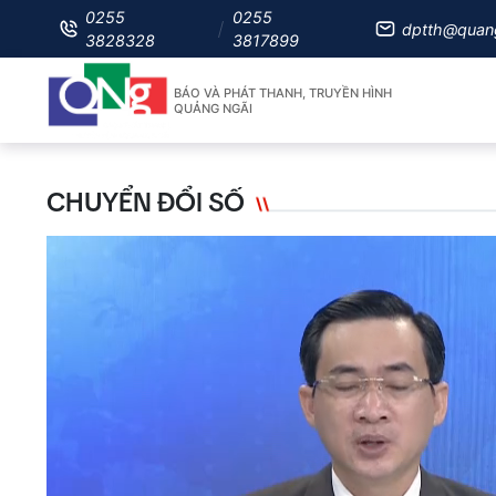
0255
0255
dptth@quan
3828328
3817899
BÁO VÀ PHÁT THANH, TRUYỀN HÌNH
QUẢNG NGÃI
CHUYỂN ĐỔI SỐ