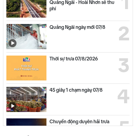
1
Quảng Ngãi - Hoài Nhơn sẽ thu
phí
2
Quảng Ngãi ngày mới 07/8
3
Thời sự trưa 07/8/2026
4
45 giây 1 chạm ngày 07/8
5
Chuyển động duyên hải trưa
07/8