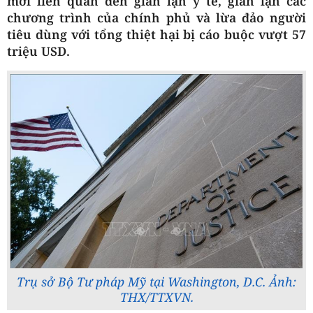
mới liên quan đến gian lận y tế, gian lận các
chương trình của chính phủ và lừa đảo người
tiêu dùng với tổng thiệt hại bị cáo buộc vượt 57
triệu USD.
Trụ sở Bộ Tư pháp Mỹ tại Washington, D.C. Ảnh:
THX/TTXVN.