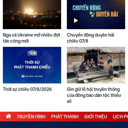
10
Thời sự chiều 07/8/2026
Nga và Ukraine mở nhiều đợt
Chuyển động duyên hải
tấn công mới
chiều 07/8
Thời sự chiều 07/8/2026
Gìn giữ lễ hội truyền thống
của đồng bào dân tộc thiểu
số
TRUYỀN HÌNH
PHÁT THANH
GIỚI THIỆU
LỊCH 