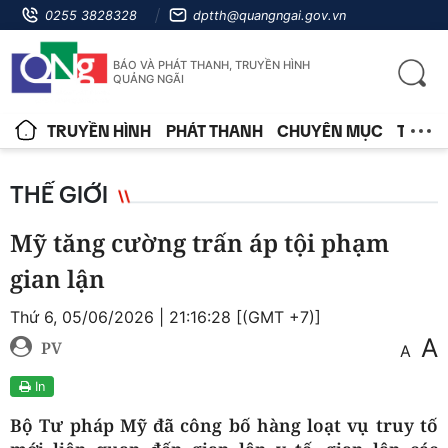
0255 3828328
dptth@quangngai.gov.vn
BÁO VÀ PHÁT THANH, TRUYỀN HÌNH
QUẢNG NGÃI
TRUYỀN HÌNH
PHÁT THANH
CHUYÊN MỤC
TIN T
THẾ GIỚI
Mỹ tăng cường trấn áp tội phạm
gian lận
Thứ 6, 05/06/2026 | 21:16:28 [(GMT +7)]
A
PV
A
In
Bộ Tư pháp Mỹ đã công bố hàng loạt vụ truy tố