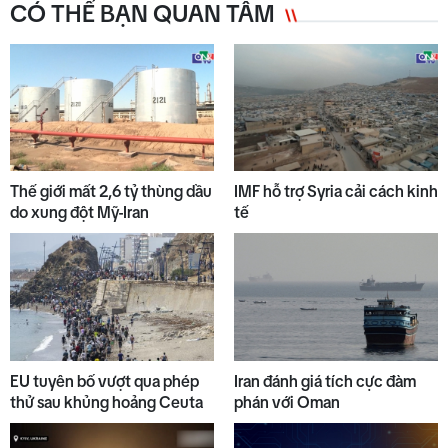
CÓ THỂ BẠN QUAN TÂM
6
Thời sự sáng 07/8/2026
7
Thế giới trưa 07/8
Thế giới mất 2,6 tỷ thùng dầu
IMF hỗ trợ Syria cải cách kinh
do xung đột Mỹ-Iran
tế
8
Bản tin kinh tế - tài chính
07/8/2026
9
Gìn giữ lễ hội truyền thống của
EU tuyên bố vượt qua phép
Iran đánh giá tích cực đàm
đồng bào dân tộc thiểu số
thử sau khủng hoảng Ceuta
phán với Oman