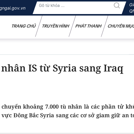
Gi
gngai.gov.vn
Q
TRANG CHỦ
TRUYỀN HÌNH
PHÁT THANH
CHUYÊN MỤ
nhân IS từ Syria sang Iraq
 chuyển khoảng 7.000 tù nhân là các phần tử kh
 vực Đông Bắc Syria sang các cơ sở giam giữ an t