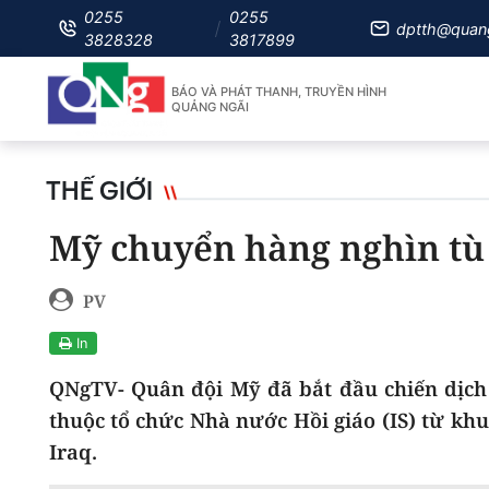
0255
0255
dptth@quan
3828328
3817899
BÁO VÀ PHÁT THANH, TRUYỀN HÌNH
QUẢNG NGÃI
THẾ GIỚI
Mỹ chuyển hàng nghìn tù 
PV
In
QNgTV- Quân đội Mỹ đã bắt đầu chiến dịch
thuộc tổ chức Nhà nước Hồi giáo (IS) từ khu
Iraq.