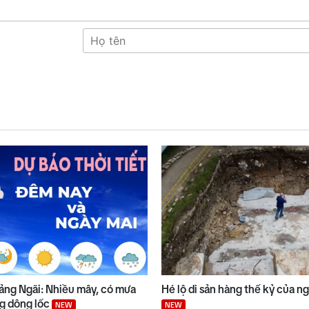
uảng Ngãi: Nhiều mây, có mưa
Hé lộ di sản hàng thế kỷ của n
ng dông lốc
NEW
NEW