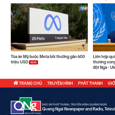
Tòa án Mỹ buộc Meta bồi thường gần 600
Liên hợp qu
triệu USD
thương vong
NEW
đột Nga - U
TRANG CHỦ
TRUYỀN HÌNH
PHÁT THANH
GIỚ
BÁO VÀ PHÁT THANH, TRUYỀN HÌNH QUẢNG NGÃI
Quang Ngai Newspaper and Radio, Telev