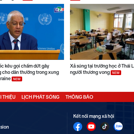
ốc kêu gọi chấm dứt gây
Xả súng tại trường học ở Thái 
 cho dân thường trong xung
người thương vong
NEW
kraine
NEW
I THIỆU
LỊCH PHÁT SÓNG
THÔNG BÁO
Kết nối mạng xã hội
ision