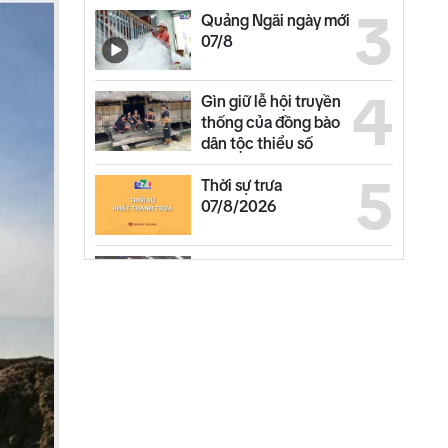
3
Quảng Ngãi ngày mới
07/8
4
Gìn giữ lễ hội truyền
thống của đồng bào
dân tộc thiểu số
5
Thời sự trưa
07/8/2026
6
45 giây 1 chạm ngày
07/8
7
Chuyển động duyên
hải trưa 07/8
Thế giới trưa 07/8