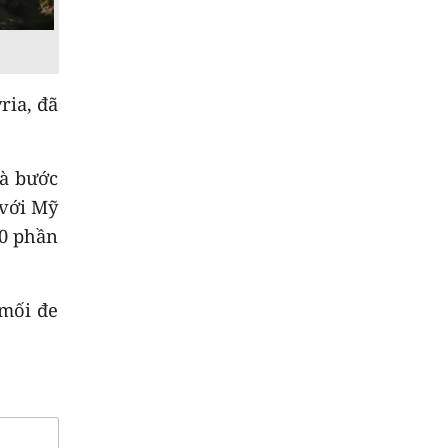
8
9
Thời sự sáng
07/8/2026
ria, đã
10
Nga và Ukraine mở
nhiều đợt tấn công
là bước
mới
 với Mỹ
00 phần
 mối đe