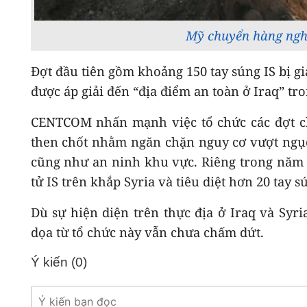
Mỹ chuyển hàng nghì
Đợt đầu tiên gồm khoảng 150 tay súng IS bị g
được áp giải đến “địa điểm an toàn ở Iraq” tr
CENTCOM nhấn mạnh việc tổ chức các đợt chu
then chốt nhằm ngăn chặn nguy cơ vượt ngục 
cũng như an ninh khu vực. Riêng trong năm q
tử IS trên khắp Syria và tiêu diệt hơn 20 tay 
Dù sự hiện diện trên thực địa ở Iraq và Syr
dọa từ tổ chức này vẫn chưa chấm dứt.
Ý kiến (
0
)