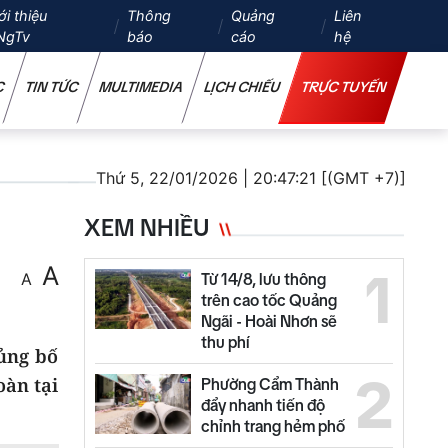
ới thiệu
Thông
Quảng
Liên
NgTv
báo
cáo
hệ
C
TIN TỨC
MULTIMEDIA
LỊCH CHIẾU
TRỰC TUYẾN
Thứ 5, 22/01/2026 | 20:47:21 [(GMT +7)]
XEM NHIỀU
A
1
A
Từ 14/8, lưu thông
trên cao tốc Quảng
Ngãi - Hoài Nhơn sẽ
thu phí
ủng bố
2
oàn tại
Phường Cẩm Thành
đẩy nhanh tiến độ
chỉnh trang hẻm phố