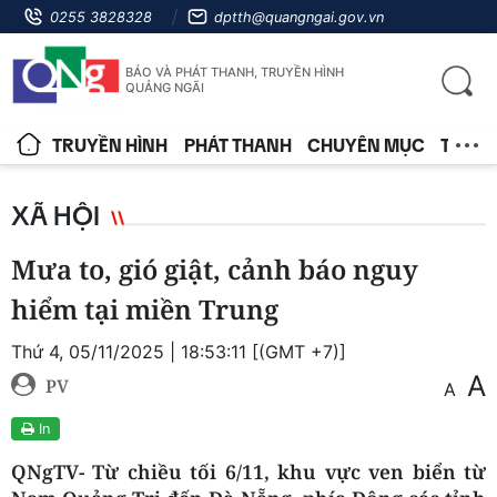
0255 3828328
dptth@quangngai.gov.vn
BÁO VÀ PHÁT THANH, TRUYỀN HÌNH
QUẢNG NGÃI
TRUYỀN HÌNH
PHÁT THANH
CHUYÊN MỤC
TIN T
XÃ HỘI
Mưa to, gió giật, cảnh báo nguy
hiểm tại miền Trung
Thứ 4, 05/11/2025 | 18:53:11 [(GMT +7)]
A
PV
A
In
QNgTV- Từ chiều tối 6/11, khu vực ven biển từ