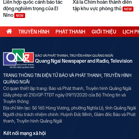
Liên hợp quốc cảnh báo tác
Xã Ia Chim hoàn thành diễn
động nghiêm trọng của El
tập khu vực phòng thủ
NEW
Nino
NEW
TRUYỀN HÌNH
PHÁT THANH
GIỚI THIỆU
LỊCH 
BÁO VÀ PHÁT THANH, TRUYỀN HÌNH QUẢNG NGÃI
Quang Ngai Newspaper and Radio, Television
TRANG THÔNG TIN ĐIỆN TỬ BÁO VÀ PHÁT THANH, TRUYỀN HÌNH
QUẢNG NGÃI
Cơ quan thiết lập trang: Báo và Phát thanh, Truyền hình Quảng Ngãi
Giấy phép số 210/GP-TTĐT ngày 09/11/2020 của Bộ Thông tin và
Truyền thông
Địa chỉ liên lạc: Số 165 Hùng Vương, phường Nghĩa Lộ, tỉnh Quảng Ngãi
Người chịu trách nhiệm chính:
Huỳnh Đức Minh, Giám đốc Báo và Phát
thanh, Truyền hình Quảng Ngãi
Kết nối mạng xã hội