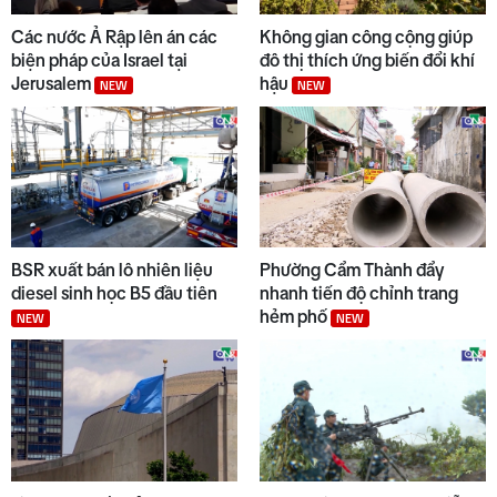
9
Quảng Ngãi - Hoài Nhơn sẽ thu
Các nước Ả Rập lên án các
Không gian công cộng giúp
phí
NEW
biện pháp của Israel tại
đô thị thích ứng biến đổi khí
Jerusalem
hậu
NEW
NEW
10
Quảng Ngãi ngày mới 07/8
NEW
BSR xuất bán lô nhiên liệu
Phường Cẩm Thành đẩy
diesel sinh học B5 đầu tiên
nhanh tiến độ chỉnh trang
hẻm phố
NEW
NEW