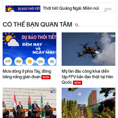
5
Thời tiết Quảng Ngãi: Miền núi
có mưa dông, đồng bằng nắng
ráo
CÓ THỂ BẠN QUAN TÂM
6
Quyết liệt tháo gỡ các dự án tồn
đọng, kéo dài
7
Đẩy nhanh tiến độ các dự án
trọng điểm
Mưa dông ở phía Tây, đồng
Mỹ lần đầu công khai diễn
bằng nắng gián đoạn
tập FPV bắn đạn thật tại Hàn
NEW
Quốc
NEW
8
Trường biên giới sẵn sàng đón
năm học mới
Từ 14/8, lưu thông trên cao tốc