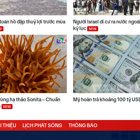
toàn hồ đập thuỷ lợi trước mùa
Người Israel di cư ra nước ngo
kỷ lục
W
NEW
ùng hạ thảo Sonita – Chuẩn
Mỹ hoàn trả khoảng 100 tỷ US
n
NEW
I THIỆU
LỊCH PHÁT SÓNG
THÔNG BÁO