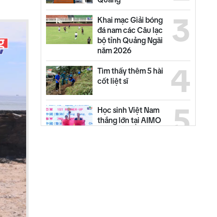
3
Khai mạc Giải bóng
đá nam các Câu lạc
bộ tỉnh Quảng Ngãi
năm 2026
4
Tìm thấy thêm 5 hài
cốt liệt sĩ
5
Học sinh Việt Nam
thắng lớn tại AIMO
2026
6
Đưa 33 ngư dân bị
chìm tàu về địa
phương
7
Phường Đăk Bla ra
quân "Chiến dịch
mùa hè số cùng