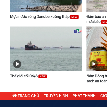
Mực nước sông Danube xuống thấp
Đảm bảo an 
NEW
mưa bão
NE
Thế giới tối 06/8
Nấm Đông tr
NEW
sạch an toà
TRANG CHỦ
TRUYỀN HÌNH
PHÁT THANH
GIỚ