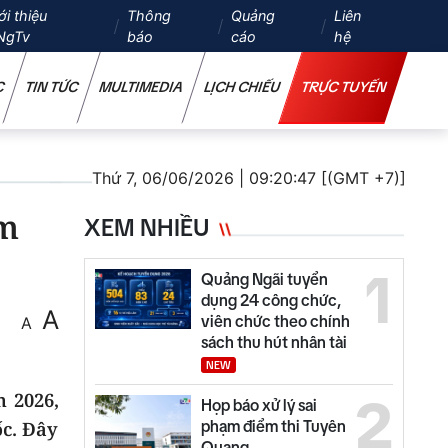
ới thiệu
Thông
Quảng
Liên
NgTv
báo
cáo
hệ
C
TIN TỨC
MULTIMEDIA
LỊCH CHIẾU
TRỰC TUYẾN
Thứ 7, 06/06/2026 | 09:20:47 [(GMT +7)]
ăm
XEM NHIỀU
1
Quảng Ngãi tuyển
dụng 24 công chức,
A
viên chức theo chính
A
sách thu hút nhân tài
NEW
 2026,
2
Họp báo xử lý sai
ốc. Đây
phạm điểm thi Tuyên
Quang