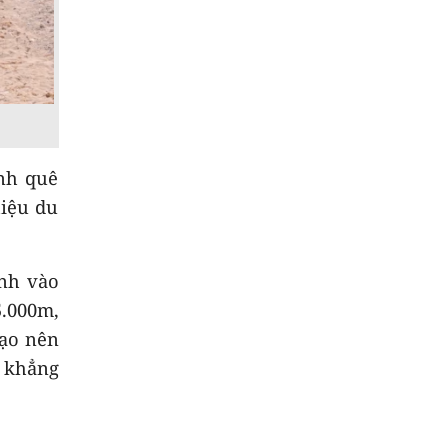
VNeID"
8
Cách thức Israel quản
lý chung cư không
theo niên hạn
9
Quyết liệt tháo gỡ
các dự án tồn đọng,
nh quê
kéo dài
NEW
hiệu du
10
Việt Nam - Australia
hợp tác nghiên cứu
công nghệ chiến lược
ĩnh vào
5.000m,
tạo nên
c khẳng