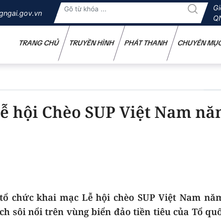
Gi
gngai.gov.vn
Q
TRANG CHỦ
TRUYỀN HÌNH
PHÁT THANH
CHUYÊN MỤ
Lễ hội Chèo SUP Việt Nam n
tổ chức khai mạc Lễ hội chèo SUP Việt Nam năm
ch sôi nổi trên vùng biển đảo tiền tiêu của Tổ qu