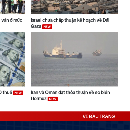
ài vẫn ở mức
Israel chưa chấp thuận kế hoạch về Dải
Gaza
NEW
D thuế
Iran và Oman đạt thỏa thuận về eo biển
NEW
Hormuz
NEW
VỀ ĐẦU TRANG