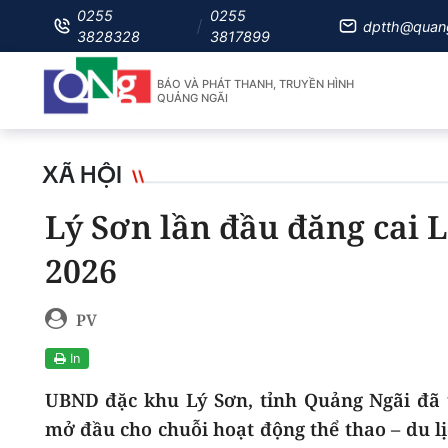
0255
0255
dptth@quan
3828328
3817899
BÁO VÀ PHÁT THANH, TRUYỀN HÌNH
QUẢNG NGÃI
XÃ HỘI
Lý Sơn lần đầu đăng cai 
2026
PV
In
UBND đặc khu Lý Sơn
, tỉnh Quảng Ngãi đã
mở đầu cho chuỗi hoạt động thể thao – du lị