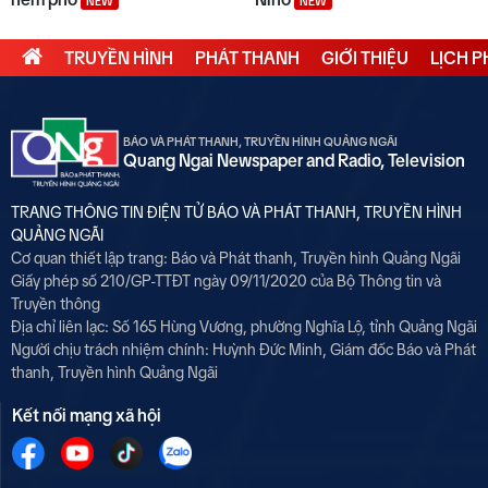
NEW
NEW
TRUYỀN HÌNH
PHÁT THANH
GIỚI THIỆU
LỊCH 
BÁO VÀ PHÁT THANH, TRUYỀN HÌNH QUẢNG NGÃI
Quang Ngai Newspaper and Radio, Television
TRANG THÔNG TIN ĐIỆN TỬ BÁO VÀ PHÁT THANH, TRUYỀN HÌNH
QUẢNG NGÃI
Cơ quan thiết lập trang: Báo và Phát thanh, Truyền hình Quảng Ngãi
Giấy phép số 210/GP-TTĐT ngày 09/11/2020 của Bộ Thông tin và
Truyền thông
Địa chỉ liên lạc: Số 165 Hùng Vương, phường Nghĩa Lộ, tỉnh Quảng Ngãi
Người chịu trách nhiệm chính:
Huỳnh Đức Minh, Giám đốc Báo và Phát
thanh, Truyền hình Quảng Ngãi
Kết nối mạng xã hội