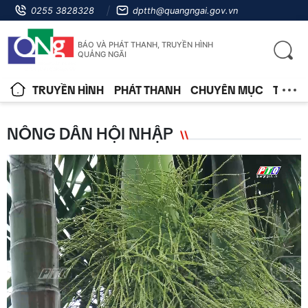
0255 3828328
dptth@quangngai.gov.vn
BÁO VÀ PHÁT THANH, TRUYỀN HÌNH
QUẢNG NGÃI
TRUYỀN HÌNH
PHÁT THANH
CHUYÊN MỤC
TIN T
NÔNG DÂN HỘI NHẬP