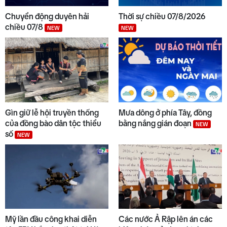
Chuyển động duyên hải
Thời sự chiều 07/8/2026
chiều 07/8
NEW
NEW
Gìn giữ lễ hội truyền thống
Mưa dông ở phía Tây, đồng
của đồng bào dân tộc thiểu
bằng nắng gián đoạn
NEW
số
NEW
Mỹ lần đầu công khai diễn
Các nước Ả Rập lên án các