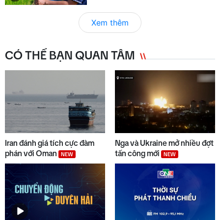
Xem thêm
CÓ THỂ BẠN QUAN TÂM
Iran đánh giá tích cực đàm
Nga và Ukraine mở nhiều đợt
phán với Oman
tấn công mới
NEW
NEW