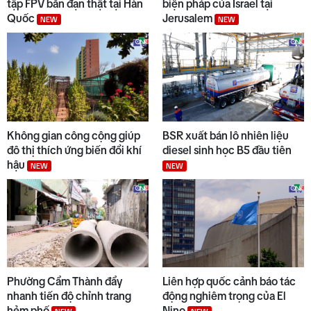
tập FPV bắn đạn thật tại Hàn
biện pháp của Israel tại
Quốc
Jerusalem
NEW
NEW
Không gian công cộng giúp
BSR xuất bán lô nhiên liệu
đô thị thích ứng biến đổi khí
diesel sinh học B5 đầu tiên
hậu
NEW
NEW
Phường Cẩm Thành đẩy
Liên hợp quốc cảnh báo tác
nhanh tiến độ chỉnh trang
động nghiêm trọng của El
hẻm phố
Nino