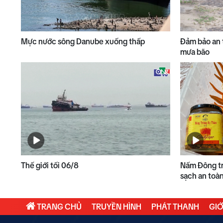
Mực nước sông Danube xuống thấp
Đảm bảo an 
mưa bão
Thế giới tối 06/8
Nấm Đông tr
sạch an toà
TRANG CHỦ
TRUYỀN HÌNH
PHÁT THANH
GIỚ