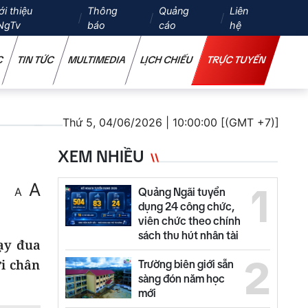
ới thiệu
Thông
Quảng
Liên
NgTv
báo
cáo
hệ
C
TIN TỨC
MULTIMEDIA
LỊCH CHIẾU
TRỰC TUYẾN
Thứ 5, 04/06/2026 | 10:00:00 [(GMT +7)]
XEM NHIỀU
A
1
A
Quảng Ngãi tuyển
dụng 24 công chức,
viên chức theo chính
sách thu hút nhân tài
ạy đua
2
ới chân
Trường biên giới sẵn
sàng đón năm học
mới