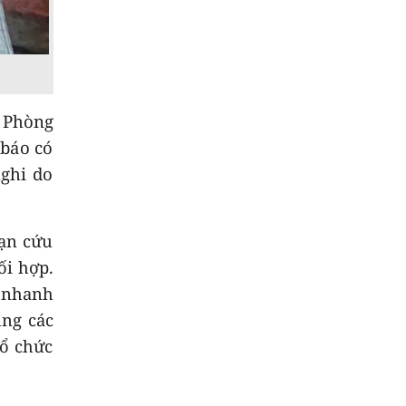
8
Cảnh giác với nguy
cơ ngập lụt và sạt lở
trên nhiều tuyến
đường
c Phòng
9
Hơn 100 người thiệt
mạng do lũ lụt tại Ấn
 báo có
Độ
ghi do
10
Đập dâng hạ lưu sông
Trà Khúc vận hành ổn
định
nạn cứu
ối hợp.
 nhanh
ùng các
tổ chức