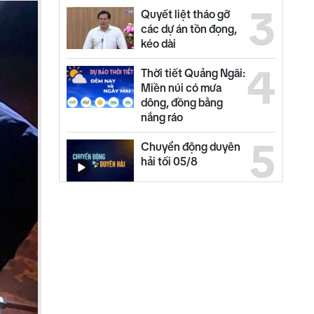
3
Quyết liệt tháo gỡ
các dự án tồn đọng,
kéo dài
4
Thời tiết Quảng Ngãi:
Miền núi có mưa
dông, đồng bằng
nắng ráo
5
Chuyển động duyên
hải tối 05/8
6
Bộ Y tế chấn chỉnh
thu thêm tiền khám
BHYT
7
Đại biểu Quốc hội
góp ý dự án Luật sửa
đổi, bổ sung Luật Đầu
tư