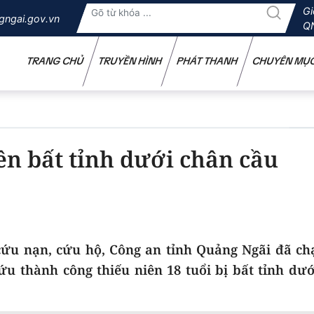
Gi
gngai.gov.vn
Q
TRANG CHỦ
TRUYỀN HÌNH
PHÁT THANH
CHUYÊN MỤ
iên bất tỉnh dưới chân cầu
cứu nạn, cứu hộ
,
Công an tỉnh Quảng Ngãi đã ch
cứu thành công thiếu niên 18 tuổi bị bất tỉnh dư