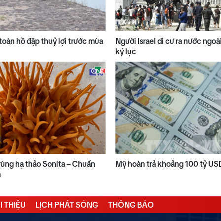
toàn hồ đập thuỷ lợi trước mùa
Người Israel di cư ra nước ngo
kỷ lục
ùng hạ thảo Sonita – Chuẩn
Mỹ hoàn trả khoảng 100 tỷ US
n
I THIỆU
LỊCH PHÁT SÓNG
THÔNG BÁO