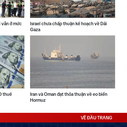
ài vẫn ở mức
Israel chưa chấp thuận kế hoạch về Dải
Gaza
D thuế
Iran và Oman đạt thỏa thuận về eo biển
Hormuz
VỀ ĐẦU TRANG