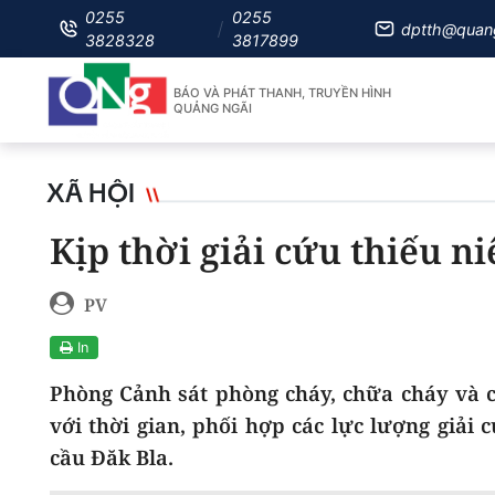
0255
0255
dptth@quan
3828328
3817899
BÁO VÀ PHÁT THANH, TRUYỀN HÌNH
QUẢNG NGÃI
XÃ HỘI
Kịp thời giải cứu thiếu n
PV
In
Phòng Cảnh sát phòng cháy, chữa cháy và 
với thời gian, phối hợp các lực lượng giải 
cầu Đăk Bla.