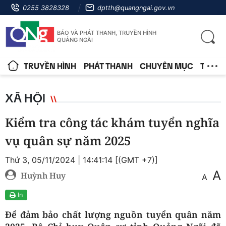
0255 3828328
dptth@quangngai.gov.vn
BÁO VÀ PHÁT THANH, TRUYỀN HÌNH
QUẢNG NGÃI
TRUYỀN HÌNH
PHÁT THANH
CHUYÊN MỤC
TIN T
XÃ HỘI
Kiểm tra công tác khám tuyển nghĩa
vụ quân sự năm 2025
Thứ 3, 05/11/2024 | 14:41:14 [(GMT +7)]
A
Huỳnh Huy
A
In
Để đảm bảo chất lượng nguồn tuyển quân năm