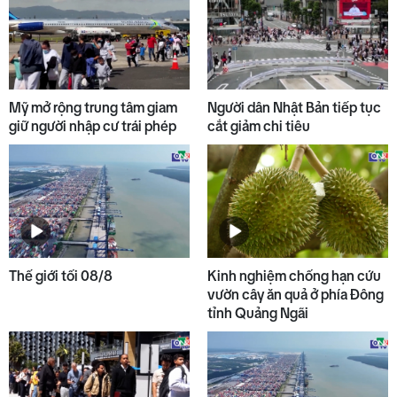
6
nguồn lây COVID-19
7
Bão Dolphin càn quét các đảo
miền Nam Nhật Bản
Mỹ mở rộng trung tâm giam
Người dân Nhật Bản tiếp tục
giữ người nhập cư trái phép
cắt giảm chi tiêu
8
Liên hợp quốc kêu gọi chấm dứt
gây thương vong cho dân
thường trong xung đột Nga -
Ukraine
9
Trung Bộ, Nam Bộ chiều tối mưa
Thế giới tối 08/8
Kinh nghiệm chống hạn cứu
dông, Bắc Bộ sắp đón đợt nắng
vườn cây ăn quả ở phía Đông
nóng mới
tỉnh Quảng Ngãi
10
Chuyển giao kỹ thuật tầm soát
ung thư cổ tử cung cho tỉnh
Attapeu