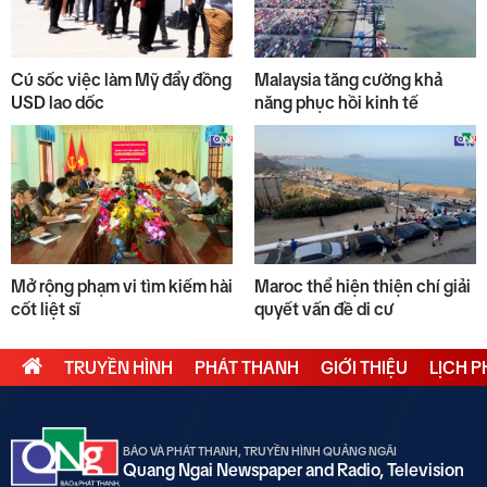
Cú sốc việc làm Mỹ đẩy đồng
Malaysia tăng cường khả
USD lao dốc
năng phục hồi kinh tế
Mở rộng phạm vi tìm kiếm hài
Maroc thể hiện thiện chí giải
cốt liệt sĩ
quyết vấn đề di cư
TRUYỀN HÌNH
PHÁT THANH
GIỚI THIỆU
LỊCH 
BÁO VÀ PHÁT THANH, TRUYỀN HÌNH QUẢNG NGÃI
Quang Ngai Newspaper and Radio, Television