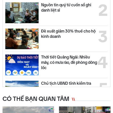
2
Nguồn tin quý từ cuốn sổ ghi
danh liệt sĩ
3
Đề xuất giảm 30% thuế cho hộ
kinh doanh
4
Thời tiết Quảng Ngãi: Nhiều
mây, có mưa rào, đề phòng dông
lốc
5
Chủ tịch UBND tỉnh kiểm tra
các dự án tại KKT Dung Quất
CÓ THỂ BẠN QUAN TÂM
Cơ sở y tế duy trì kiểm soát