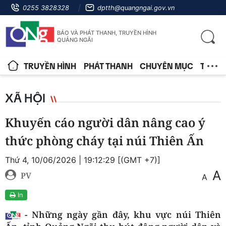
0255 3828328
dptth@quangngai.gov.vn
BÁO VÀ PHÁT THANH, TRUYỀN HÌNH
QUẢNG NGÃI
TRUYỀN HÌNH
PHÁT THANH
CHUYÊN MỤC
TIN T
XÃ HỘI
Khuyến cáo người dân nâng cao ý
thức phòng cháy tại núi Thiên Ấn
Thứ 4, 10/06/2026 | 19:12:29 [(GMT +7)]
A
PV
A
In
- Những ngày gần đây, khu vực núi Thiên