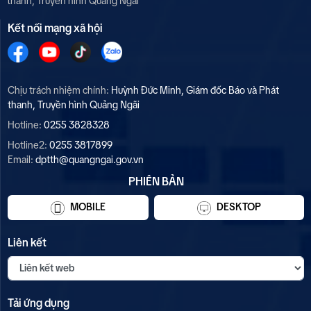
thanh, Truyền hình Quảng Ngãi
Kết nối mạng xã hội
Chịu trách nhiệm chính:
Huỳnh Đức Minh, Giám đốc Báo và Phát
thanh, Truyền hình Quảng Ngãi
Hotline:
0255 3828328
Hotline2:
0255 3817899
Email:
dptth@quangngai.gov.vn
PHIÊN BẢN
MOBILE
DESKTOP
Liên kết
Tải ứng dụng