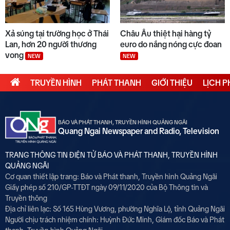
Xả súng tại trường học ở Thái
Châu Âu thiệt hại hàng tỷ
Lan, hơn 20 người thương
euro do nắng nóng cực đoan
vong
NEW
NEW
TRUYỀN HÌNH
PHÁT THANH
GIỚI THIỆU
LỊCH 
BÁO VÀ PHÁT THANH, TRUYỀN HÌNH QUẢNG NGÃI
Quang Ngai Newspaper and Radio, Television
TRANG THÔNG TIN ĐIỆN TỬ BÁO VÀ PHÁT THANH, TRUYỀN HÌNH
QUẢNG NGÃI
Cơ quan thiết lập trang: Báo và Phát thanh, Truyền hình Quảng Ngãi
Giấy phép số 210/GP-TTĐT ngày 09/11/2020 của Bộ Thông tin và
Truyền thông
Địa chỉ liên lạc: Số 165 Hùng Vương, phường Nghĩa Lộ, tỉnh Quảng Ngãi
Người chịu trách nhiệm chính:
Huỳnh Đức Minh, Giám đốc Báo và Phát