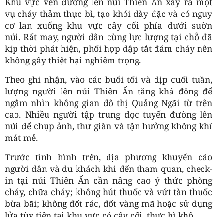
Khu vực ven đường lên núi Thiên Ấn xảy ra một
vụ cháy thảm thực bì, tạo khói dày đặc và có nguy
cơ lan xuống khu vực cây cối phía dưới sườn
núi. Rất may, người dân cùng lực lượng tại chỗ đã
kịp thời phát hiện, phối hợp dập tắt đám cháy nên
không gây thiệt hại nghiêm trọng.
Theo ghi nhận, vào các buổi tối và dịp cuối tuần,
lượng người lên núi Thiên Ấn tăng khá đông để
ngắm nhìn không gian đô thị Quảng Ngãi từ trên
cao. Nhiều người tập trung dọc tuyến đường lên
núi để chụp ảnh, thư giãn và tận hưởng không khí
mát mẻ.
Trước tình hình trên, địa phương khuyến cáo
người dân và du khách khi đến tham quan, check-
in tại núi Thiên Ấn cần nâng cao ý thức phòng
cháy, chữa cháy; không hút thuốc và vứt tàn thuốc
bừa bãi; không đốt rác, đốt vàng mã hoặc sử dụng
lửa tùy tiện tại khu vực có cây cối, thực bì khô.