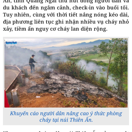
Ấn, tỉnh Quảng Ngãi thu hút đông người dân và
du khách đến ngắm cảnh, check-in vào buổi tối.
Tuy nhiên, cùng với thời tiết nắng nóng kéo dài,
địa phương liên tục ghi nhận nhiều vụ cháy nhỏ
xảy, tiềm ẩn nguy cơ cháy lan diện rộng.
Khuyến cáo người dân nâng cao ý thức phòng
cháy tại núi Thiên Ấn.