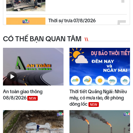
5
Thời sự trưa 07/8/2026
CÓ THỂ BẠN QUAN TÂM
6
45 giây 1 chạm ngày 07/8
7
Chuyển động duyên hải trưa
07/8
An toàn giao thông
Thời tiết Quảng Ngãi: Nhiều
08/8/2026
mây, có mưa rào, đề phòng
NEW
dông lốc
NEW
8
Thế giới trưa 07/8