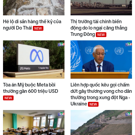
9
Thời sự sáng 07/8/2026
Hé lộ di sản hàng thế kỷ của
Thị trường tài chính biến
người Do Thái
động do lo ngại căng thẳng
NEW
Trung Đông
NEW
10
Nga và Ukraine mở nhiều đợt
tấn công mới
Tòa án Mỹ buộc Meta bồi
Liên hợp quốc kêu gọi chấm
thường gần 600 triệu USD
dứt gây thương vong cho dân
thường trong xung đột Nga -
NEW
Ukraine
NEW