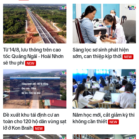
8
Chuyển động duyên hải tối 05/8
9
Bộ Y tế chấn chỉnh thu thêm
tiền khám BHYT
Từ 14/8, lưu thông trên cao
Sàng lọc sơ sinh phát hiện
tốc Quảng Ngãi - Hoài Nhơn
sớm, can thiệp kịp thời
NEW
sẽ thu phí
NEW
10
Đẩy nhanh tiến độ các dự án
trọng điểm
Đề xuất khu tái định cư an
Năm học mới, cắt giảm kỳ thi
toàn cho 120 hộ dân vùng sạt
không cần thiết
NEW
lở ở Kon Braih
NEW