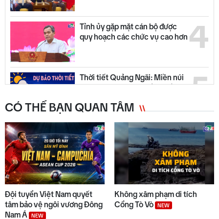
4
Tỉnh ủy gặp mặt cán bộ được
quy hoạch các chức vụ cao hơn
5
Thời tiết Quảng Ngãi: Miền núi
có mưa dông, đồng bằng nắng
ráo
CÓ THỂ BẠN QUAN TÂM
6
Quyết liệt tháo gỡ các dự án tồn
đọng, kéo dài
7
Trường biên giới sẵn sàng đón
năm học mới
Đội tuyển Việt Nam quyết
Không xâm phạm di tích
tâm bảo vệ ngôi vương Đông
Cổng Tò Vò
NEW
Nam Á
NEW