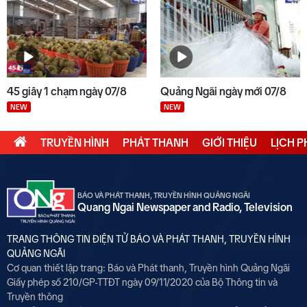
45 giây 1 chạm ngày 07/8
Quảng Ngãi ngày mới 07/8
NEW
NEW
TRUYỀN HÌNH
PHÁT THANH
GIỚI THIỆU
LỊCH 
BÁO VÀ PHÁT THANH, TRUYỀN HÌNH QUẢNG NGÃI
Quang Ngai Newspaper and Radio, Television
TRANG THÔNG TIN ĐIỆN TỬ BÁO VÀ PHÁT THANH, TRUYỀN HÌNH
QUẢNG NGÃI
Cơ quan thiết lập trang: Báo và Phát thanh, Truyền hình Quảng Ngãi
Giấy phép số 210/GP-TTĐT ngày 09/11/2020 của Bộ Thông tin và
Truyền thông