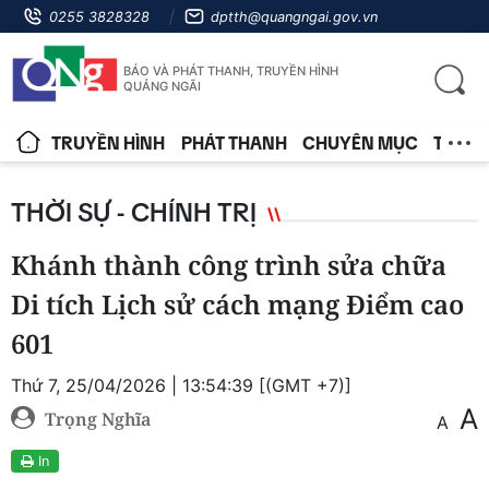
0255 3828328
dptth@quangngai.gov.vn
BÁO VÀ PHÁT THANH, TRUYỀN HÌNH
QUẢNG NGÃI
TRUYỀN HÌNH
PHÁT THANH
CHUYÊN MỤC
TIN T
THỜI SỰ - CHÍNH TRỊ
Khánh thành công trình sửa chữa
Di tích Lịch sử cách mạng Điểm cao
601
Thứ 7, 25/04/2026 | 13:54:39 [(GMT +7)]
A
Trọng Nghĩa
A
In