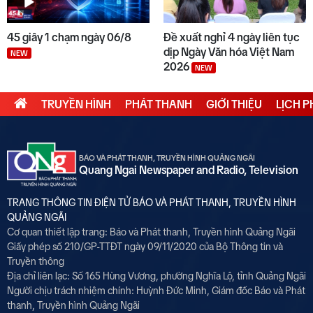
45 giây 1 chạm ngày 06/8
Đề xuất nghỉ 4 ngày liên tục
dịp Ngày Văn hóa Việt Nam
NEW
2026
NEW
TRUYỀN HÌNH
PHÁT THANH
GIỚI THIỆU
LỊCH 
BÁO VÀ PHÁT THANH, TRUYỀN HÌNH QUẢNG NGÃI
Quang Ngai Newspaper and Radio, Television
TRANG THÔNG TIN ĐIỆN TỬ BÁO VÀ PHÁT THANH, TRUYỀN HÌNH
QUẢNG NGÃI
Cơ quan thiết lập trang: Báo và Phát thanh, Truyền hình Quảng Ngãi
Giấy phép số 210/GP-TTĐT ngày 09/11/2020 của Bộ Thông tin và
Truyền thông
Địa chỉ liên lạc: Số 165 Hùng Vương, phường Nghĩa Lộ, tỉnh Quảng Ngãi
Người chịu trách nhiệm chính:
Huỳnh Đức Minh, Giám đốc Báo và Phát
thanh, Truyền hình Quảng Ngãi