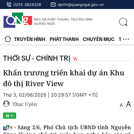
0255 3828328
dptth@quangngai.gov.vn
BÁO VÀ PHÁT THANH, TRUYỀN HÌNH
QUẢNG NGÃI
TRUYỀN HÌNH
PHÁT THANH
CHUYÊN MỤC
TIN T
THỜI SỰ - CHÍNH TRỊ
Khẩn trương triển khai dự án Khu
đô thị River View
Thứ 3, 02/06/2026 | 20:29:57 [(GMT +7)]
A
Thục Uyên
A
In
- Sáng 2/6, Phó Chủ tịch UBND tỉnh Nguyễn