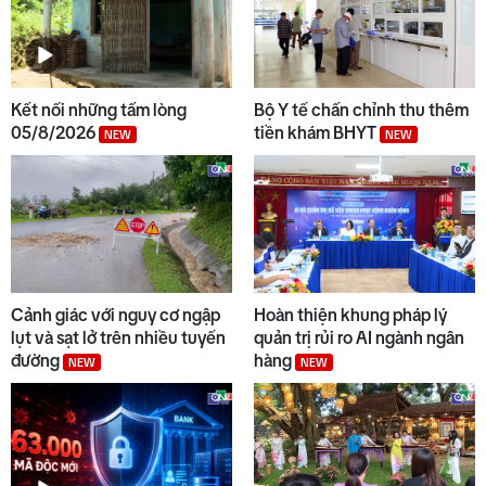
an ninh
9
Việt Nam - Australia hợp tác
nghiên cứu công nghệ chiến
Kết nối những tấm lòng
Bộ Y tế chấn chỉnh thu thêm
lược
05/8/2026
tiền khám BHYT
NEW
NEW
10
Đại biểu Quốc hội tỉnh góp ý
hoàn thiện các dự án Luật
Cảnh giác với nguy cơ ngập
Hoàn thiện khung pháp lý
lụt và sạt lở trên nhiều tuyến
quản trị rủi ro AI ngành ngân
đường
hàng
NEW
NEW