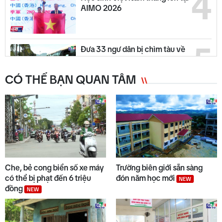
4
AIMO 2026
5
Đưa 33 ngư dân bị chìm tàu về
địa phương
CÓ THỂ BẠN QUAN TÂM
6
Phường Đăk Bla ra quân "Chiến
dịch mùa hè số cùng VNeID"
7
Cách thức Israel quản lý chung
cư không theo niên hạn
Che, bẻ cong biển số xe máy
Trường biên giới sẵn sàng
có thể bị phạt đến 6 triệu
đón năm học mới
NEW
đồng
NEW
8
Indonesia và Thái Lan mở rộng
hợp tác quốc phòng, kinh tế và