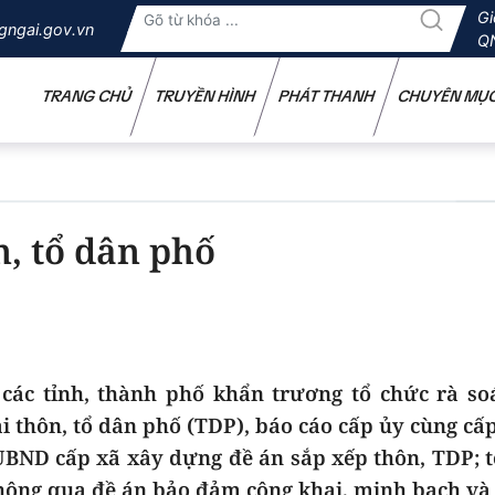
Gi
gngai.gov.vn
Q
TRANG CHỦ
TRUYỀN HÌNH
PHÁT THANH
CHUYÊN MỤ
, tổ dân phố
ác tỉnh, thành phố khẩn trương tổ chức rà soá
i thôn, tổ dân phố (TDP), báo cáo cấp ủy cùng cấ
UBND cấp xã xây dựng đề án sắp xếp thôn, TDP; 
hông qua đề án bảo đảm công khai, minh bạch và