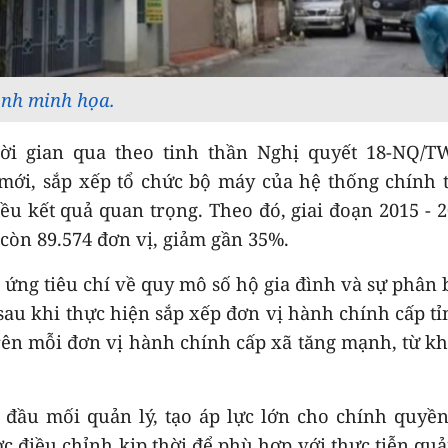
nh minh họa.
hời gian qua theo tinh thần Nghị quyết 18-NQ/T
 mới, sắp xếp tổ chức bộ máy của hệ thống chính t
ều kết quả quan trọng. Theo đó, giai đoạn 2015 - 2
 còn 89.574 đơn vị, giảm gần 35%.
ứng tiêu chí về quy mô số hộ gia đình và sự phân 
sau khi thực hiện sắp xếp đơn vị hành chính cấp tỉ
rên mỗi đơn vị hành chính cấp xã tăng mạnh, từ k
 đầu mối quản lý, tạo áp lực lớn cho chính quyền
 điều chỉnh kịp thời để phù hợp với thực tiễn quả