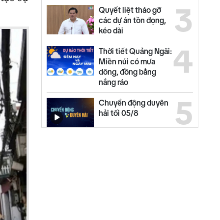
3
Quyết liệt tháo gỡ
các dự án tồn đọng,
kéo dài
4
Thời tiết Quảng Ngãi:
Miền núi có mưa
dông, đồng bằng
nắng ráo
5
Chuyển động duyên
hải tối 05/8
6
Bộ Y tế chấn chỉnh
thu thêm tiền khám
BHYT
7
Đại biểu Quốc hội
góp ý dự án Luật sửa
đổi, bổ sung Luật Đầu
tư