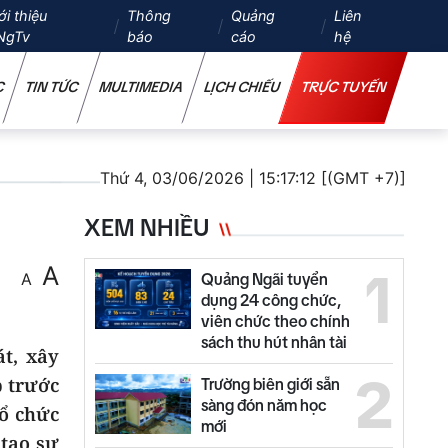
ới thiệu
Thông
Quảng
Liên
NgTv
báo
cáo
hệ
C
TIN TỨC
MULTIMEDIA
LỊCH CHIẾU
TRỰC TUYẾN
Thứ 4, 03/06/2026 | 15:17:12 [(GMT +7)]
XEM NHIỀU
A
1
A
Quảng Ngãi tuyển
dụng 24 công chức,
viên chức theo chính
sách thu hút nhân tài
t, xây
2
p trước
Trường biên giới sẵn
sàng đón năm học
tổ chức
mới
 tạo sự