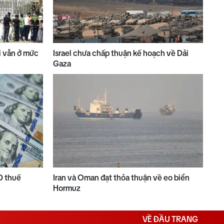
ài vẫn ở mức
Israel chưa chấp thuận kế hoạch về Dải
Gaza
D thuế
Iran và Oman đạt thỏa thuận về eo biển
Hormuz
VỀ ĐẦU TRANG