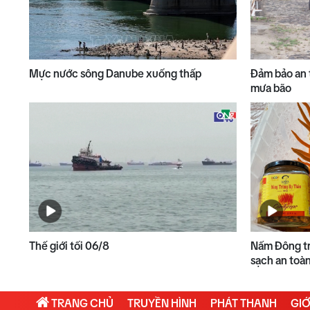
Mực nước sông Danube xuống thấp
Đảm bảo an 
mưa bão
Thế giới tối 06/8
Nấm Đông tr
sạch an toà
TRANG CHỦ
TRUYỀN HÌNH
PHÁT THANH
GIỚ