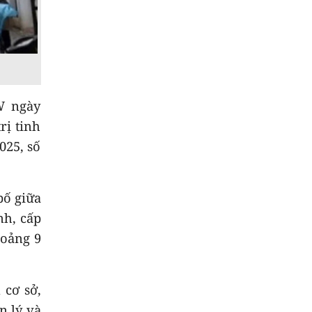
8
Cảnh giác với nguy
cơ ngập lụt và sạt lở
trên nhiều tuyến
đường
9
Hơn 100 người thiệt
W ngày
mạng do lũ lụt tại Ấn
rị tinh
Độ
025, số
10
Đập dâng hạ lưu sông
Trà Khúc vận hành ổn
định
bố giữa
nh, cấp
hoảng 9
 cơ sở,
n lý và