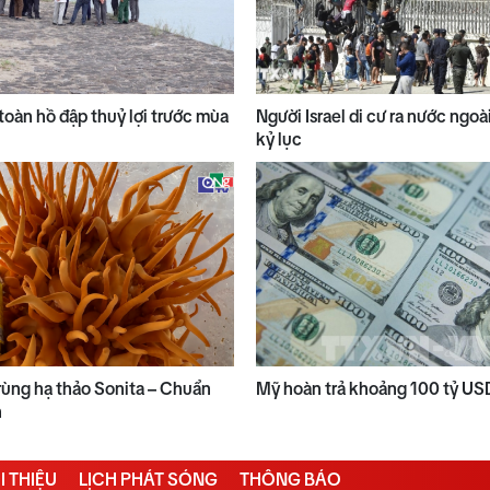
toàn hồ đập thuỷ lợi trước mùa
Người Israel di cư ra nước ngo
kỷ lục
ùng hạ thảo Sonita – Chuẩn
Mỹ hoàn trả khoảng 100 tỷ US
n
I THIỆU
LỊCH PHÁT SÓNG
THÔNG BÁO