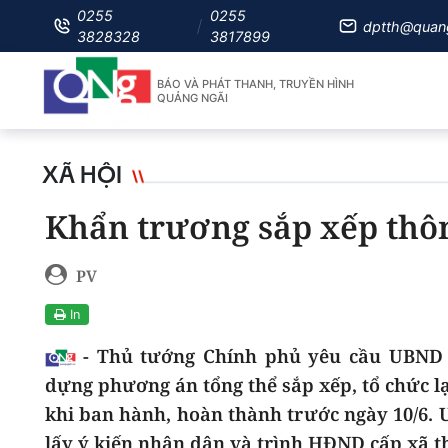
0255
0255
dptth@quan
3828328
3817899
BÁO VÀ PHÁT THANH, TRUYỀN HÌNH
QUẢNG NGÃI
XÃ HỘI
Khẩn trương sắp xếp thôn
PV
In
- Thủ tướng Chính phủ yêu cầu UBND c
dựng phương án tổng thể sắp xếp, tổ chức lạ
khi ban hành, hoàn thành trước ngày 10/6. 
lấy ý kiến nhân dân và trình HĐND cấp xã t