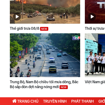
Thế giới trưa 08/8
Thời sự trư
NEW
Trung Bộ, Nam Bộ chiều tối mưa dông, Bắc
Việt Nam gi
Bộ sắp đón đợt nắng nóng mới
NEW
TRANG CHỦ
TRUYỀN HÌNH
PHÁT THANH
GIỚ