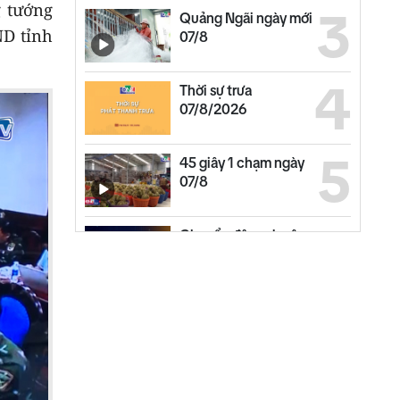
 tướng
3
Quảng Ngãi ngày mới
D tỉnh
07/8
4
Thời sự trưa
07/8/2026
5
45 giây 1 chạm ngày
07/8
6
Chuyển động duyên
hải trưa 07/8
7
Thế giới trưa 07/8
8
Gìn giữ lễ hội truyền
thống của đồng bào