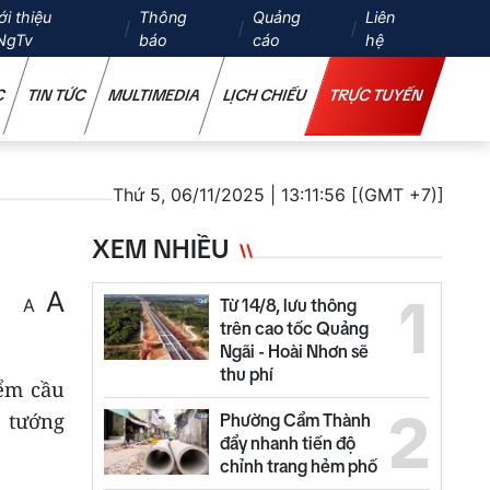
ới thiệu
Thông
Quảng
Liên
NgTv
báo
cáo
hệ
C
TIN TỨC
MULTIMEDIA
LỊCH CHIẾU
TRỰC TUYẾN
Thứ 5, 06/11/2025 | 13:11:56 [(GMT +7)]
XEM NHIỀU
A
1
A
Từ 14/8, lưu thông
trên cao tốc Quảng
Ngãi - Hoài Nhơn sẽ
thu phí
iểm cầu
2
 tướng
Phường Cẩm Thành
đẩy nhanh tiến độ
chỉnh trang hẻm phố