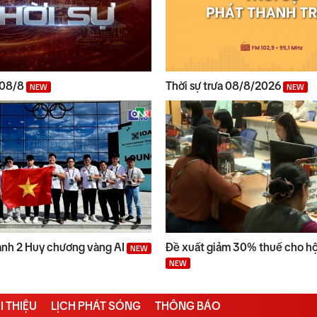
a 08/8
Thời sự trưa 08/8/2026
NEW
NEW
ành 2 Huy chương vàng AI
Đề xuất giảm 30% thuế cho hộ
NEW
NEW
I THIỆU
LỊCH PHÁT SÓNG
THÔNG BÁO