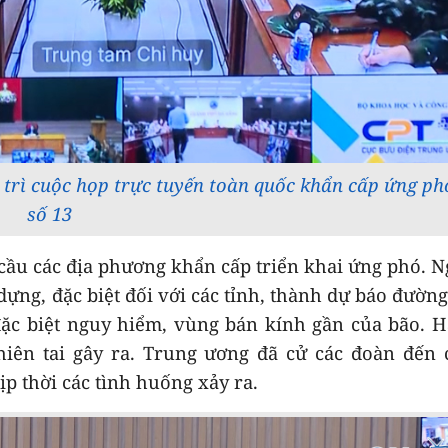
trì cuộc họp trực tuyến toàn quốc khẩn cấp ứng ph
số 13
u các địa phương khẩn cấp triển khai ứng phó. N
ựng, đặc biệt đối với các tỉnh, thành dự báo đường
 đặc biệt nguy hiểm, vùng bán kính gần của bão. 
thiên tai gây ra. Trung ương đã cử các đoàn đến 
p thời các tình huống xảy ra.