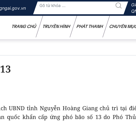
Gi
gngai.gov.vn
Q
TRANG CHỦ
TRUYỀN HÌNH
PHÁT THANH
CHUYÊN MỤ
 13
tịch UBND tỉnh Nguyễn Hoàng Giang chủ trì tại đ
oàn quốc khẩn cấp ứng phó bão số 13 do Phó Thủ