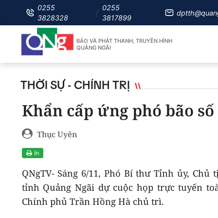
0255
0255
dptth@quan
3828328
3817899
BÁO VÀ PHÁT THANH, TRUYỀN HÌNH
QUẢNG NGÃI
THỜI SỰ - CHÍNH TRỊ
Khẩn cấp ứng phó bão số
Thục Uyên
In
QNgTV- Sáng 6/11, Phó Bí thư Tỉnh ủy, Chủ 
tỉnh Quảng Ngãi dự cuộc họp trực tuyến t
Chính phủ Trần Hồng Hà chủ trì.