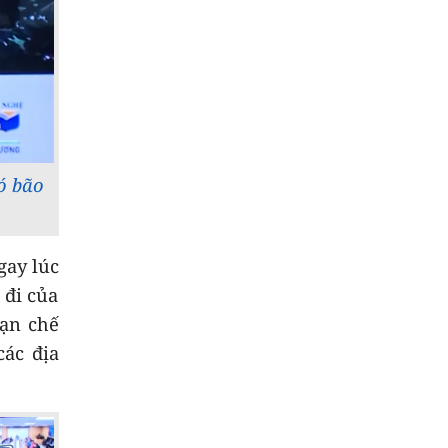
dân tộc thiểu số
9
Thời sự sáng
07/8/2026
10
Thời sự chiều
07/8/2026
ó bão
gay lúc
 đi của
Hạn chế
các địa