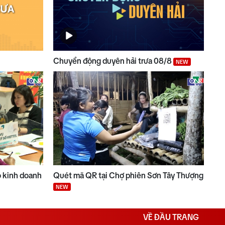
Chuyển động duyên hải trưa 08/8
NEW
 kinh doanh
Quét mã QR tại Chợ phiên Sơn Tây Thượng
NEW
VỀ ĐẦU TRANG