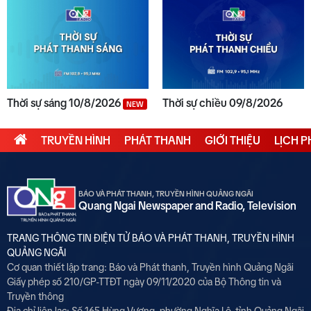
Thời sự sáng 10/8/2026
Thời sự chiều 09/8/2026
NEW
TRUYỀN HÌNH
PHÁT THANH
GIỚI THIỆU
LỊCH 
BÁO VÀ PHÁT THANH, TRUYỀN HÌNH QUẢNG NGÃI
Quang Ngai Newspaper and Radio, Television
TRANG THÔNG TIN ĐIỆN TỬ BÁO VÀ PHÁT THANH, TRUYỀN HÌNH
QUẢNG NGÃI
Cơ quan thiết lập trang: Báo và Phát thanh, Truyền hình Quảng Ngãi
Giấy phép số 210/GP-TTĐT ngày 09/11/2020 của Bộ Thông tin và
Truyền thông