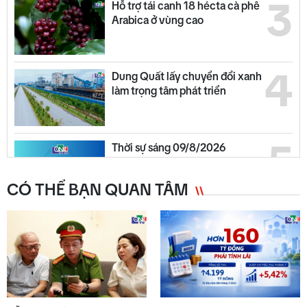
3
Hỗ trợ tái canh 18 hécta cà phê
Arabica ở vùng cao
4
Dung Quất lấy chuyển đổi xanh
làm trọng tâm phát triển
5
Thời sự sáng 09/8/2026
CÓ THỂ BẠN QUAN TÂM
6
Quảng Ngãi ngày mới 09/8
7
Thời sự chiều 09/8/2026