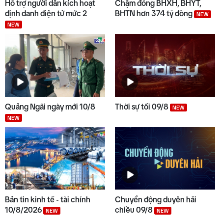
Hỗ trợ người dân kích hoạt
Chậm đóng BHXH, BHYT,
định danh điện tử mức 2
BHTN hơn 374 tỷ đồng
NEW
NEW
8
Bản tin kinh tế - tài chính
09/8/2026
9
Hình thành thói quen chấp hành
pháp luật khi tham gia giao
Quảng Ngãi ngày mới 10/8
Thời sự tối 09/8
NEW
thông
NEW
10
Thời sự trưa 09/8
Bản tin kinh tế - tài chính
Chuyển động duyên hải
10/8/2026
chiều 09/8
NEW
NEW