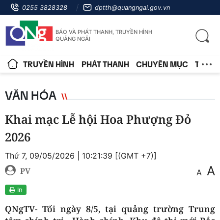
0255 3828328
dptth@quangngai.gov.vn
BÁO VÀ PHÁT THANH, TRUYỀN HÌNH
QUẢNG NGÃI
TRUYỀN HÌNH
PHÁT THANH
CHUYÊN MỤC
TIN T
VĂN HÓA
Khai mạc Lễ hội Hoa Phượng Đỏ
2026
Thứ 7, 09/05/2026 | 10:21:39 [(GMT +7)]
A
PV
A
In
QNgTV- Tối ngày 8/5, tại quảng trường Trung