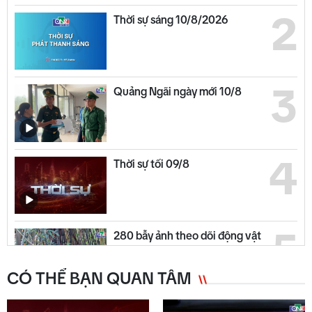
2
Thời sự sáng 10/8/2026
3
Quảng Ngãi ngày mới 10/8
4
Thời sự tối 09/8
5
280 bẫy ảnh theo dõi động vật
quý hiếm ở Chư Mom Ray
CÓ THỂ BẠN QUAN TÂM
Chuyển động duyên hải chiều