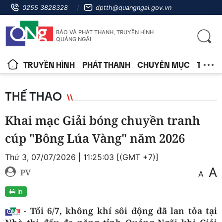
0255 3828328
dptth@quangngai.gov.vn
BÁO VÀ PHÁT THANH, TRUYỀN HÌNH
QUẢNG NGÃI
TRUYỀN HÌNH
PHÁT THANH
CHUYÊN MỤC
TIN T
THỂ THAO
Khai mạc Giải bóng chuyền tranh
cúp "Bông Lúa Vàng" năm 2026
Thứ 3, 07/07/2026 | 11:25:03 [(GMT +7)]
A
PV
A
In
- Tối
6/7
, không khí sôi động đã lan tỏa tại