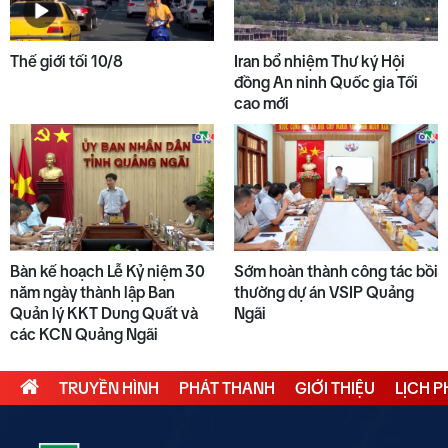
Thế giới tối 10/8
Iran bổ nhiệm Thư ký Hội
đồng An ninh Quốc gia Tối
cao mới
Bàn kế hoạch Lễ Kỷ niệm 30
Sớm hoàn thành công tác bồi
năm ngày thành lập Ban
thường dự án VSIP Quảng
Quản lý KKT Dung Quất và
Ngãi
các KCN Quảng Ngãi
TRUYỀN HÌNH
PHÁT THANH
GIỚI THIỆU
LỊCH 