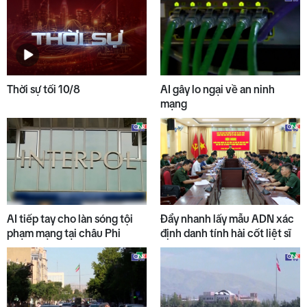
6
09/8
7
Bản tin kinh tế - tài chính
10/8/2026
Thời sự tối 10/8
AI gây lo ngại về an ninh
mạng
8
Thời sự trưa 10/8
9
45 giây 1 chạm ngày 10/8
AI tiếp tay cho làn sóng tội
Đẩy nhanh lấy mẫu ADN xác
phạm mạng tại châu Phi
định danh tính hài cốt liệt sĩ
10
Chuyển động duyên hải trưa
10/8