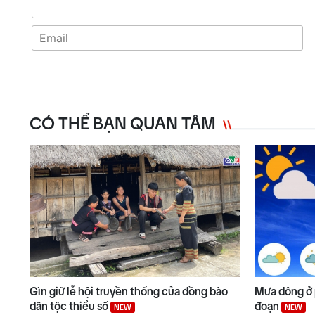
CÓ THỂ BẠN QUAN TÂM
Gìn giữ lễ hội truyền thống của đồng bào
Mưa dông ở 
dân tộc thiểu số
đoạn
NEW
NEW