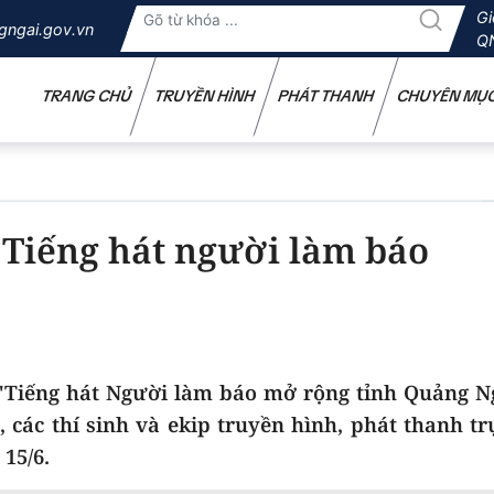
Gi
gngai.gov.vn
Q
TRANG CHỦ
TRUYỀN HÌNH
PHÁT THANH
CHUYÊN MỤ
 Tiếng hát người làm báo
 "Tiếng hát Người làm báo mở rộng tỉnh Quảng N
các thí sinh và ekip truyền hình, phát thanh tr
 15/6.