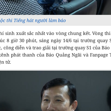
ộc thi Tiếng hát người làm báo
thí sinh xuất sắc nhất vào vòng chung kết. Vòng th
lúc 8 giờ 30 phút, sáng ngày 14/6 tại trường quay 
c, công diễn và trao giải tại trường quay S1 của Bá
, kênh phát thanh của Báo Quảng Ngãi và Fanpage
n tử.