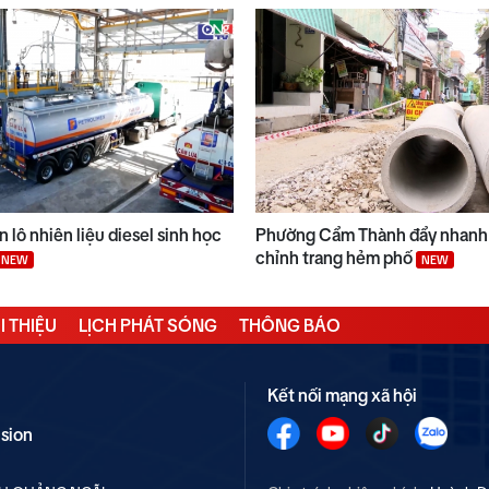
 lô nhiên liệu diesel sinh học
Phường Cẩm Thành đẩy nhanh 
chỉnh trang hẻm phố
NEW
NEW
I THIỆU
LỊCH PHÁT SÓNG
THÔNG BÁO
Kết nối mạng xã hội
ision