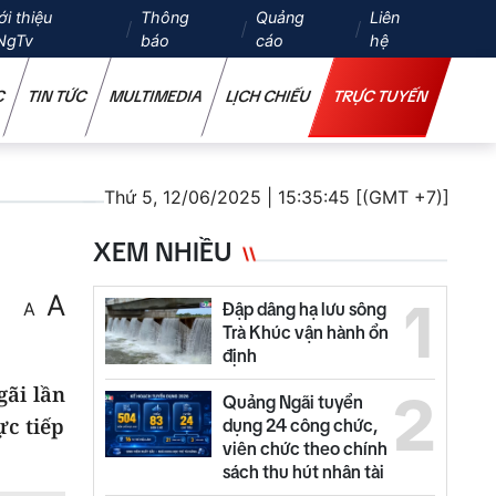
ới thiệu
Thông
Quảng
Liên
NgTv
báo
cáo
hệ
C
TIN TỨC
MULTIMEDIA
LỊCH CHIẾU
TRỰC TUYẾN
Thứ 5, 12/06/2025 | 15:35:45 [(GMT +7)]
XEM NHIỀU
A
1
A
Đập dâng hạ lưu sông
Trà Khúc vận hành ổn
định
gãi lần
2
Quảng Ngãi tuyển
ực tiếp
dụng 24 công chức,
viên chức theo chính
sách thu hút nhân tài