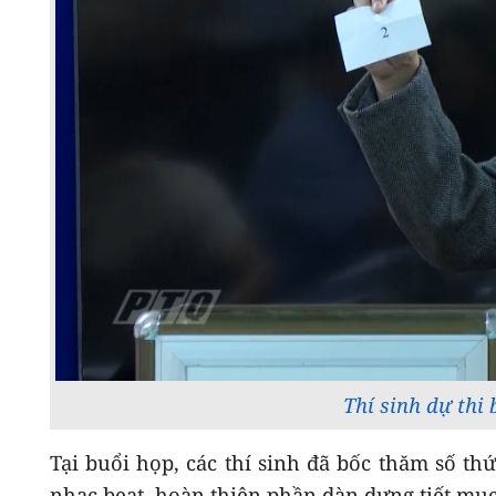
Thí sinh dự thi 
Tại buổi họp, các thí sinh đã bốc thăm số thứ
nhạc beat, hoàn thiện phần dàn dựng tiết mụ