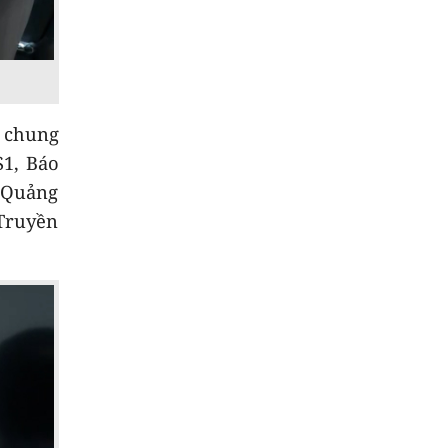
8
Đẩy nhanh tiến độ
các dự án trọng điểm
9
Từ 14/8, lưu thông
trên cao tốc Quảng
i chung
Ngãi - Hoài Nhơn sẽ
thu phí
NEW
S1, Báo
o Quảng
10
Trường biên giới sẵn
sàng đón năm học
 Truyền
mới