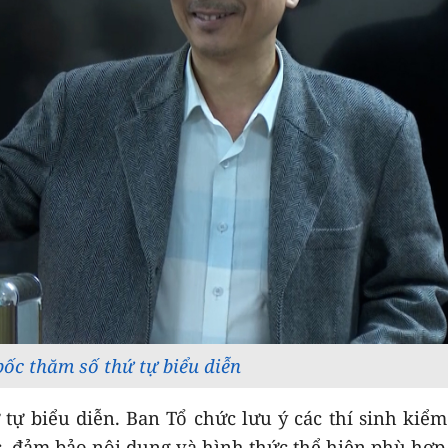
bốc thăm số thứ tự biểu diễn
 tự biểu diễn. Ban Tổ chức lưu ý các thí sinh kiểm 
c, đảm bảo nội dung và hình thức thể hiện phù hợp