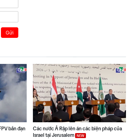
Gửi
 FPV bắn đạn
Các nước Ả Rập lên án các biện pháp của
Israel tại Jerusalem
NEW