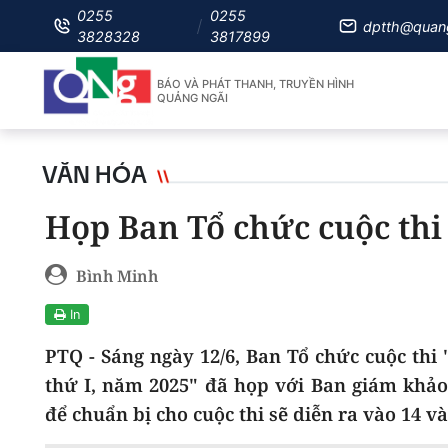
0255
0255
dptth@quan
3828328
3817899
BÁO VÀ PHÁT THANH, TRUYỀN HÌNH
QUẢNG NGÃI
VĂN HÓA
Họp Ban Tổ chức cuộc thi
Bình Minh
In
PTQ - Sáng ngày 12/6, Ban Tổ chức cuộc thi
thứ I, năm 2025" đã họp với Ban giám khảo, 
để chuẩn bị cho cuộc thi sẽ diễn ra vào 14 và