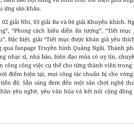
ệu ứng sân khấu.
02 giải Nhì, 03 giải Ba và 04 giải Khuyến khích. Ng
ng”, “Phong cách biểu diễn ấn tượng”, “Tiết mục
. Đặc biệt, giải “Tiết mục được khán giả yêu thíc
ông qua fanpage Truyền hình Quảng Ngãi. Thành p
g nhạc sĩ, nhà báo, biên đạo múa có uy tín, chu
n công công việc cụ thể cho từng thành viên trong 
hời điểm hiện tại, mọi công tác chuẩn bị cho vòn
 tiến độ. Sẵn sàng đem đến một sân chơi nghệ th
thần yêu nghề, yêu văn hóa và kết nối cộng đồn