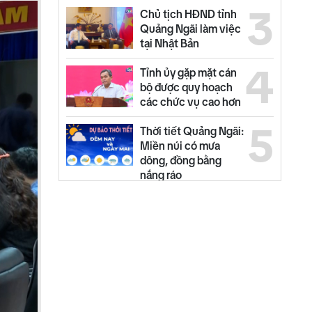
3
Chủ tịch HĐND tỉnh
Quảng Ngãi làm việc
tại Nhật Bản
4
Tỉnh ủy gặp mặt cán
bộ được quy hoạch
các chức vụ cao hơn
5
Thời tiết Quảng Ngãi:
Miền núi có mưa
dông, đồng bằng
nắng ráo
6
Quảng Ngãi ngày mới
07/8
NEW
7
Quyết liệt tháo gỡ
các dự án tồn đọng,
kéo dài