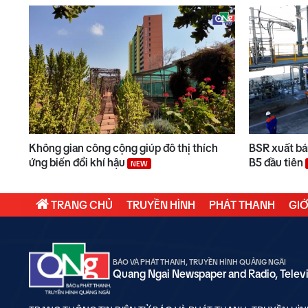
Không gian công cộng giúp đô thị thích
BSR xuất bán
ứng biến đổi khí hậu
B5 đầu tiên
NEW
TRANG CHỦ
TRUYỀN HÌNH
PHÁT THANH
GIỚ
BÁO VÀ PHÁT THANH, TRUYỀN HÌNH QUẢNG NGÃI
Quang Ngai Newspaper and Radio, Telev