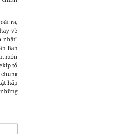
oài ra,
 hay về
h nhất”
hần Ban
yên môn
ekip tổ
g chung
uật hấp
g những