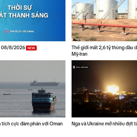
g 08/8/2026
Thế giới mất 2,6 tỷ thùng dầu 
NEW
Mỹ-Iran
iá tích cực đàm phán với Oman
Nga và Ukraine mở nhiều đợt t