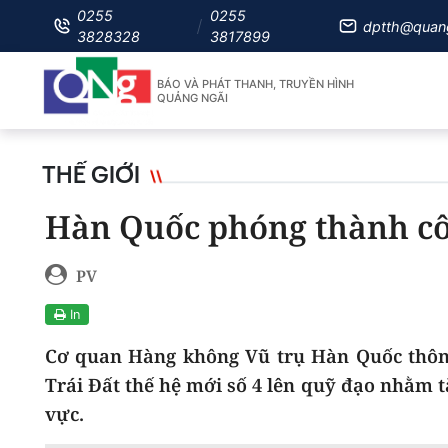
0255
0255
dptth@quan
3828328
3817899
BÁO VÀ PHÁT THANH, TRUYỀN HÌNH
QUẢNG NGÃI
THẾ GIỚI
Hàn Quốc phóng thành côn
PV
In
Cơ quan Hàng không Vũ trụ Hàn Quốc thôn
Trái Đất thế hệ mới số 4 lên quỹ đạo nhằm t
vực.