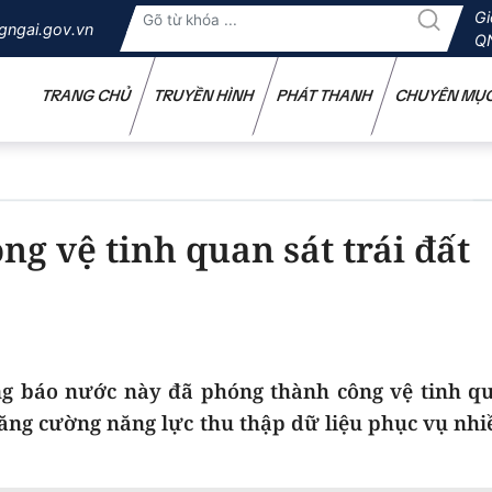
Gi
gngai.gov.vn
Q
TRANG CHỦ
TRUYỀN HÌNH
PHÁT THANH
CHUYÊN MỤ
g vệ tinh quan sát trái đất
g báo nước này đã phóng thành công vệ tinh qu
ăng cường năng lực thu thập dữ liệu phục vụ nhi