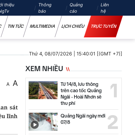
ới thiệu
Thông
Quảng
Liên
NgTv
báo
cáo
hệ
C
TIN TỨC
MULTIMEDIA
LỊCH CHIẾU
TRỰC TUYẾN
Thứ 4, 08/07/2026 | 15:40:01 [(GMT +7)]
XEM NHIỀU
A
1
A
Từ 14/8, lưu thông
trên cao tốc Quảng
Ngãi - Hoài Nhơn sẽ
thu phí
an sát
2
ều lĩnh
Quảng Ngãi ngày mới
07/8