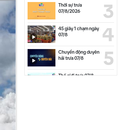
3
Thời sự trưa
07/8/2026
4
45 giây 1 chạm ngày
07/8
5
Chuyển động duyên
hải trưa 07/8
6
Thế giới trưa 07/8
7
Thời sự sáng
07/8/2026
8
Phường Cẩm Thành
đẩy nhanh tiến độ