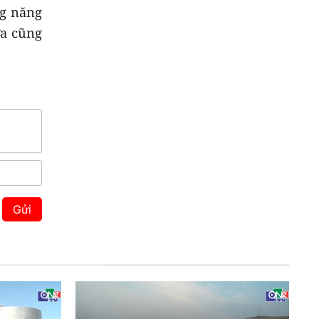
ng năng
ửa cũng
Gửi