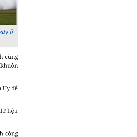
chỉnh trang hẻm phố
9
Gìn giữ lễ hội truyền
thống của đồng bào
dân tộc thiểu số
edy ở
10
Thời sự chiều
07/8/2026
nh cùng
g khuôn
a Uy để
dữ liệu
nh công