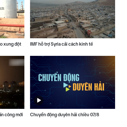
do xung đột
IMF hỗ trợ Syria cải cách kinh tế
ấn công mới
Chuyển động duyên hải chiều 07/8