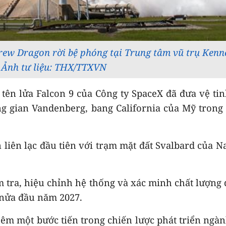
Crew Dragon rời bệ phóng tại Trung tâm vũ trụ Kenn
. Ảnh tư liệu: THX/TTXVN
ên lửa Falcon 9 của Công ty SpaceX đã đưa vệ ti
ng gian Vandenberg, bang California của Mỹ tron
n liên lạc đầu tiên với trạm mặt đất Svalbard của N
ểm tra, hiệu chỉnh hệ thống và xác minh chất lượng 
 nửa đầu năm 2027.
hêm một bước tiến trong chiến lược phát triển ngà