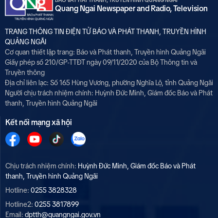
BÁO VÀ PHÁT THANH, TRUYỀN HÌNH QUẢNG NGÃI
Quang Ngai Newspaper and Radio, Television
TRANG THÔNG TIN ĐIỆN TỬ BÁO VÀ PHÁT THANH, TRUYỀN HÌNH
QUẢNG NGÃI
Cơ quan thiết lập trang: Báo và Phát thanh, Truyền hình Quảng Ngãi
Giấy phép số 210/GP-TTĐT ngày 09/11/2020 của Bộ Thông tin và
Truyền thông
Địa chỉ liên lạc: Số 165 Hùng Vương, phường Nghĩa Lộ, tỉnh Quảng Ngãi
Người chịu trách nhiệm chính:
Huỳnh Đức Minh, Giám đốc Báo và Phát
thanh, Truyền hình Quảng Ngãi
Kết nối mạng xã hội
Chịu trách nhiệm chính:
Huỳnh Đức Minh, Giám đốc Báo và Phát
thanh, Truyền hình Quảng Ngãi
Hotline:
0255 3828328
Hotline2:
0255 3817899
Email:
dptth@quangngai.gov.vn