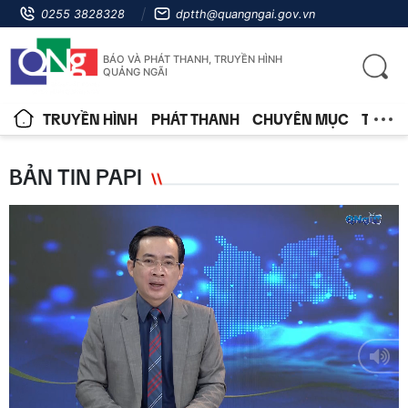
0255 3828328
dptth@quangngai.gov.vn
BÁO VÀ PHÁT THANH, TRUYỀN HÌNH
QUẢNG NGÃI
TRUYỀN HÌNH
PHÁT THANH
CHUYÊN MỤC
TIN T
BẢN TIN PAPI