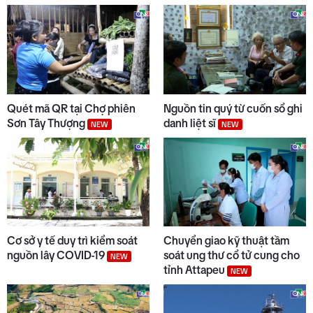
Quét mã QR tại Chợ phiên
Nguồn tin quý từ cuốn sổ ghi
Sơn Tây Thượng
danh liệt sĩ
NEW
NEW
Cơ sở y tế duy trì kiểm soát
Chuyển giao kỹ thuật tầm
nguồn lây COVID-19
soát ung thư cổ tử cung cho
NEW
tỉnh Attapeu
NEW