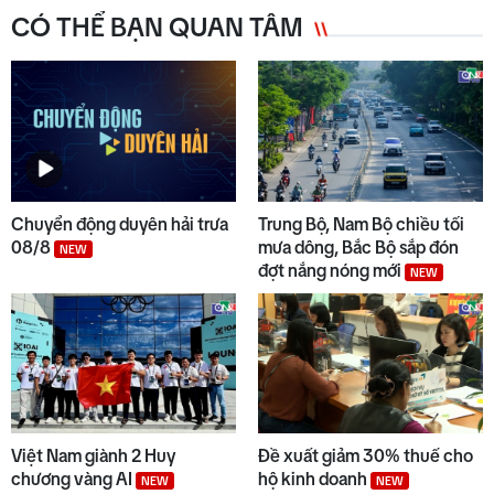
CÓ THỂ BẠN QUAN TÂM
Chuyển động duyên hải trưa
Trung Bộ, Nam Bộ chiều tối
08/8
mưa dông, Bắc Bộ sắp đón
NEW
đợt nắng nóng mới
NEW
Việt Nam giành 2 Huy
Đề xuất giảm 30% thuế cho
chương vàng AI
hộ kinh doanh
NEW
NEW