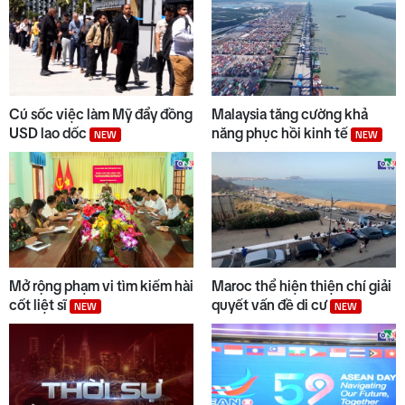
Cú sốc việc làm Mỹ đẩy đồng
Malaysia tăng cường khả
USD lao dốc
năng phục hồi kinh tế
NEW
NEW
Mở rộng phạm vi tìm kiếm hài
Maroc thể hiện thiện chí giải
cốt liệt sĩ
quyết vấn đề di cư
NEW
NEW