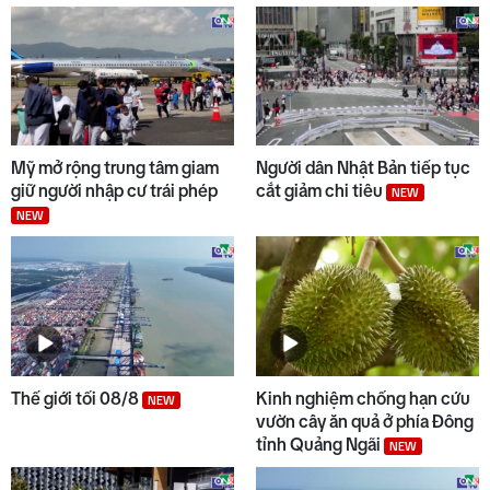
Mỹ mở rộng trung tâm giam
Người dân Nhật Bản tiếp tục
giữ người nhập cư trái phép
cắt giảm chi tiêu
NEW
NEW
Thế giới tối 08/8
Kinh nghiệm chống hạn cứu
NEW
vườn cây ăn quả ở phía Đông
tỉnh Quảng Ngãi
NEW