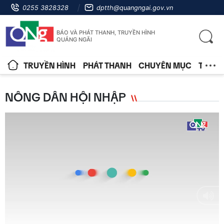
0255 3828328
dptth@quangngai.gov.vn
BÁO VÀ PHÁT THANH, TRUYỀN HÌNH
QUẢNG NGÃI
TRUYỀN HÌNH
PHÁT THANH
CHUYÊN MỤC
TIN T
NÔNG DÂN HỘI NHẬP