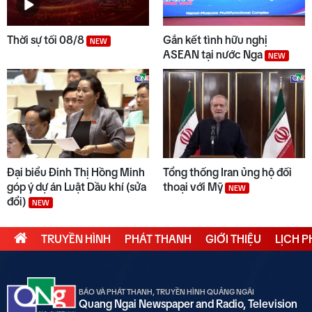
Thời sự tối 08/8
Gắn kết tình hữu nghị
NEW
ASEAN tại nước Nga
NEW
Đại biểu Đinh Thị Hồng Minh
Tổng thống Iran ủng hộ đối
góp ý dự án Luật Dầu khí (sửa
thoại với Mỹ
NEW
đổi)
NEW
TRUYỀN HÌNH
PHÁT THANH
GIỚI THIỆU
LỊCH 
BÁO VÀ PHÁT THANH, TRUYỀN HÌNH QUẢNG NGÃI
Quang Ngai Newspaper and Radio, Television