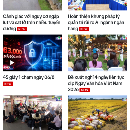
9
Việt Nam - Australia hợp tác
Cảnh giác với nguy cơ ngập
Hoàn thiện khung pháp lý
nghiên cứu công nghệ chiến
lụt và sạt lở trên nhiều tuyến
quản trị rủi ro AI ngành ngân
lược
đường
hàng
NEW
NEW
10
Đại biểu Quốc hội tỉnh góp ý
hoàn thiện các dự án Luật
45 giây 1 chạm ngày 06/8
Đề xuất nghỉ 4 ngày liên tục
dịp Ngày Văn hóa Việt Nam
NEW
2026
NEW