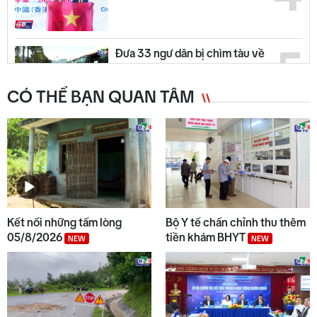
5
Đưa 33 ngư dân bị chìm tàu về
địa phương
CÓ THỂ BẠN QUAN TÂM
6
Phường Đăk Bla ra quân "Chiến
dịch mùa hè số cùng VNeID"
7
Indonesia và Thái Lan mở rộng
hợp tác quốc phòng, kinh tế và
Kết nối những tấm lòng
Bộ Y tế chấn chỉnh thu thêm
an ninh
05/8/2026
tiền khám BHYT
NEW
NEW
8
Cách thức Israel quản lý chung
cư không theo niên hạn