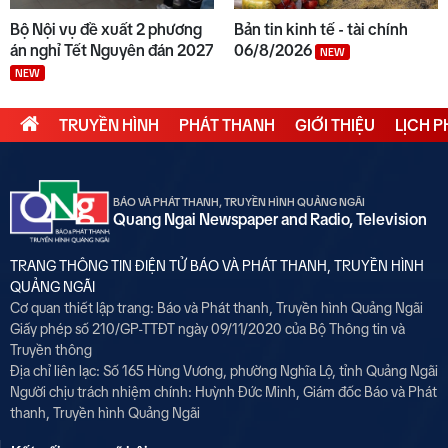
Bộ Nội vụ đề xuất 2 phương
Bản tin kinh tế - tài chính
án nghỉ Tết Nguyên đán 2027
06/8/2026
NEW
NEW
TRUYỀN HÌNH
PHÁT THANH
GIỚI THIỆU
LỊCH 
BÁO VÀ PHÁT THANH, TRUYỀN HÌNH QUẢNG NGÃI
Quang Ngai Newspaper and Radio, Television
TRANG THÔNG TIN ĐIỆN TỬ BÁO VÀ PHÁT THANH, TRUYỀN HÌNH
QUẢNG NGÃI
Cơ quan thiết lập trang: Báo và Phát thanh, Truyền hình Quảng Ngãi
Giấy phép số 210/GP-TTĐT ngày 09/11/2020 của Bộ Thông tin và
Truyền thông
Địa chỉ liên lạc: Số 165 Hùng Vương, phường Nghĩa Lộ, tỉnh Quảng Ngãi
Người chịu trách nhiệm chính:
Huỳnh Đức Minh, Giám đốc Báo và Phát
thanh, Truyền hình Quảng Ngãi