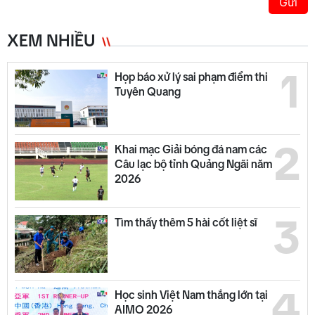
Gửi
XEM NHIỀU
1
Họp báo xử lý sai phạm điểm thi
Tuyên Quang
2
Khai mạc Giải bóng đá nam các
Câu lạc bộ tỉnh Quảng Ngãi năm
2026
3
Tìm thấy thêm 5 hài cốt liệt sĩ
4
Học sinh Việt Nam thắng lớn tại
AIMO 2026