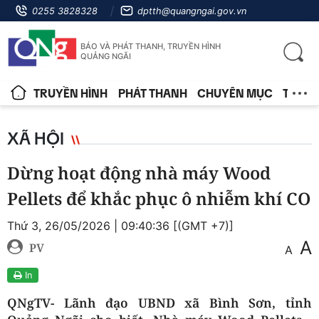
0255 3828328
dptth@quangngai.gov.vn
BÁO VÀ PHÁT THANH, TRUYỀN HÌNH
QUẢNG NGÃI
TRUYỀN HÌNH
PHÁT THANH
CHUYÊN MỤC
TIN T
XÃ HỘI
Dừng hoạt động nhà máy Wood
Pellets để khắc phục ô nhiễm khí CO
Thứ 3, 26/05/2026 | 09:40:36 [(GMT +7)]
A
PV
A
In
QNgTV- Lãnh đạo UBND xã Bình Sơn, tỉnh