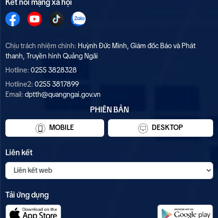
Kết nối mạng xã hội
Chịu trách nhiệm chính:
Huỳnh Đức Minh, Giám đốc Báo và Phát
thanh, Truyền hình Quảng Ngãi
Hotline:
0255 3828328
Hotline2:
0255 3817899
Email:
dptth@quangngai.gov.vn
PHIÊN BẢN
MOBILE
DESKTOP
Liên kết
Tải ứng dụng