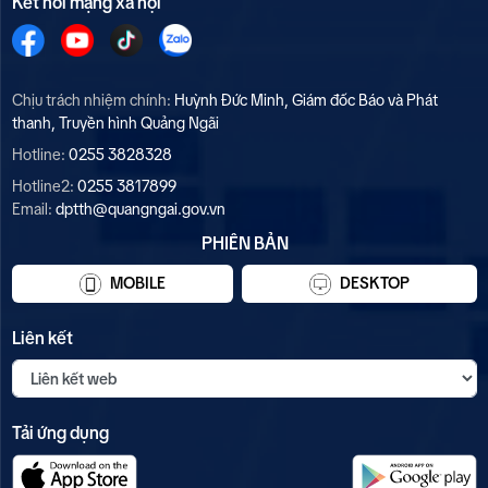
Kết nối mạng xã hội
Chịu trách nhiệm chính:
Huỳnh Đức Minh, Giám đốc Báo và Phát
thanh, Truyền hình Quảng Ngãi
Hotline:
0255 3828328
Hotline2:
0255 3817899
Email:
dptth@quangngai.gov.vn
PHIÊN BẢN
MOBILE
DESKTOP
Liên kết
Tải ứng dụng