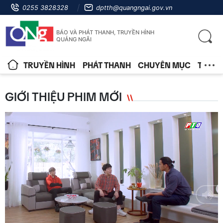
0255 3828328
dptth@quangngai.gov.vn
BÁO VÀ PHÁT THANH, TRUYỀN HÌNH
QUẢNG NGÃI
TRUYỀN HÌNH
PHÁT THANH
CHUYÊN MỤC
TIN T
GIỚI THIỆU PHIM MỚI