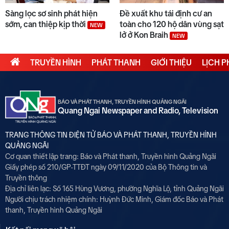
Sàng lọc sơ sinh phát hiện
Đề xuất khu tái định cư an
sớm, can thiệp kịp thời
toàn cho 120 hộ dân vùng sạt
NEW
lở ở Kon Braih
NEW
TRUYỀN HÌNH
PHÁT THANH
GIỚI THIỆU
LỊCH 
BÁO VÀ PHÁT THANH, TRUYỀN HÌNH QUẢNG NGÃI
Quang Ngai Newspaper and Radio, Television
TRANG THÔNG TIN ĐIỆN TỬ BÁO VÀ PHÁT THANH, TRUYỀN HÌNH
QUẢNG NGÃI
Cơ quan thiết lập trang: Báo và Phát thanh, Truyền hình Quảng Ngãi
Giấy phép số 210/GP-TTĐT ngày 09/11/2020 của Bộ Thông tin và
Truyền thông
Địa chỉ liên lạc: Số 165 Hùng Vương, phường Nghĩa Lộ, tỉnh Quảng Ngãi
Người chịu trách nhiệm chính:
Huỳnh Đức Minh, Giám đốc Báo và Phát
thanh, Truyền hình Quảng Ngãi