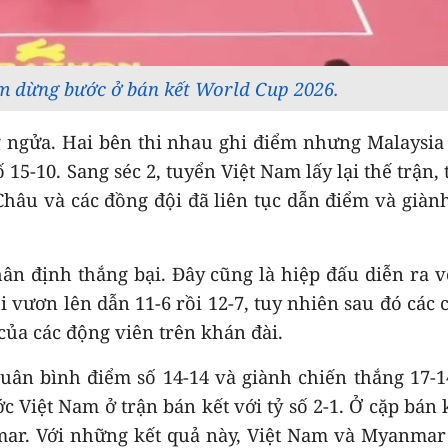
m dừng bước ở bán kết World Cup 2026.
ng ngửa. Hai bên thi nhau ghi điểm nhưng Malaysia
15-10. Sang séc 2, tuyển Việt Nam lấy lại thế trận, 
Châu và các đồng đội đã liên tục dẫn điểm và giàn
ân định thắng bại. Đây cũng là hiệp đấu diễn ra v
 vươn lên dẫn 11-6 rồi 12-7, tuy nhiên sau đó các 
của các động viên trên khán đài.
quân bình điểm số 14-14 và giành chiến thắng 17-1
c Việt Nam ở trận bán kết với tỷ số 2-1. Ở cặp bán 
mar. Với những kết quả này, Việt Nam và Myanmar