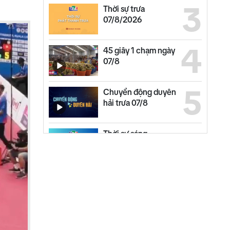
3
Thời sự trưa
07/8/2026
4
45 giây 1 chạm ngày
07/8
5
Chuyển động duyên
hải trưa 07/8
6
Thời sự sáng
07/8/2026
7
Thế giới trưa 07/8
8
Bản tin kinh tế - tài
chính 07/8/2026