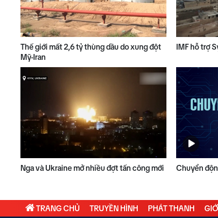
Thế giới mất 2,6 tỷ thùng dầu do xung đột
IMF hỗ trợ S
Mỹ-Iran
Nga và Ukraine mở nhiều đợt tấn công mới
Chuyển động
TRANG CHỦ
TRUYỀN HÌNH
PHÁT THANH
GIỚ