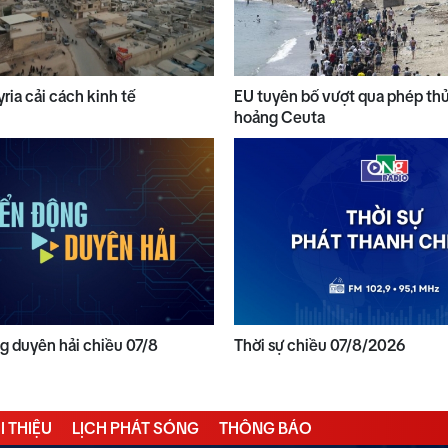
yria cải cách kinh tế
EU tuyên bố vượt qua phép th
hoảng Ceuta
 duyên hải chiều 07/8
Thời sự chiều 07/8/2026
I THIỆU
LỊCH PHÁT SÓNG
THÔNG BÁO