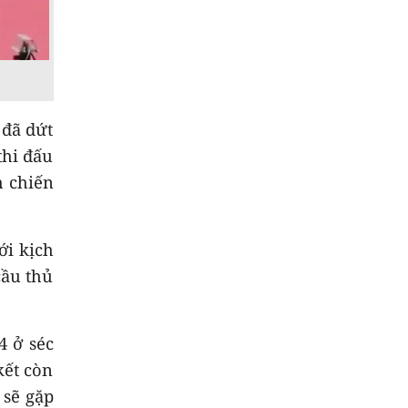
9
Gìn giữ lễ hội truyền
thống của đồng bào
dân tộc thiểu số
10
 đã dứt
Thời sự chiều
07/8/2026
thi đấu
h chiến
ới kịch
cầu thủ
4 ở séc
kết còn
 sẽ gặp