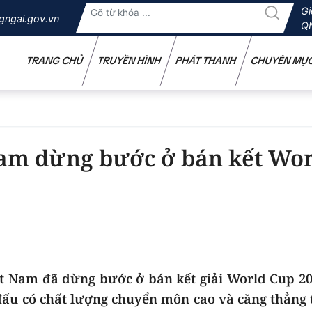
Gi
gngai.gov.vn
Q
TRANG CHỦ
TRUYỀN HÌNH
PHÁT THANH
CHUYÊN MỤ
Nam dừng bước ở bán kết Wo
t Nam đã dừng bước ở bán kết giải World Cup 20
 đấu có chất lượng chuyển môn cao và căng thẳng