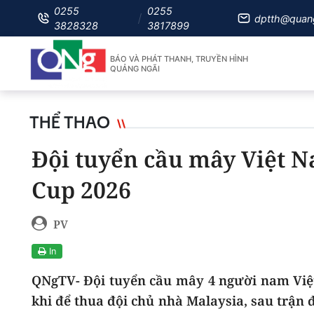
0255
0255
dptth@quan
3828328
3817899
BÁO VÀ PHÁT THANH, TRUYỀN HÌNH
QUẢNG NGÃI
THỂ THAO
Đội tuyển cầu mây Việt 
Cup 2026
PV
In
QNgTV- Đội tuyển cầu mây 4 người nam Việ
khi để thua đội chủ nhà Malaysia, sau trận