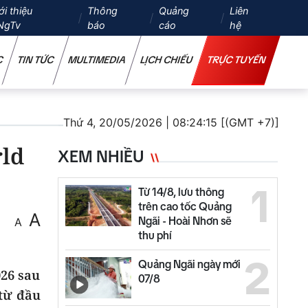
ới thiệu
Thông
Quảng
Liên
NgTv
báo
cáo
hệ
C
TIN TỨC
MULTIMEDIA
LỊCH CHIẾU
TRỰC TUYẾN
Thứ 4, 20/05/2026 | 08:24:15 [(GMT +7)]
rld
XEM NHIỀU
1
Từ 14/8, lưu thông
trên cao tốc Quảng
A
Ngãi - Hoài Nhơn sẽ
A
thu phí
2
Quảng Ngãi ngày mới
26 sau
07/8
 từ đầu