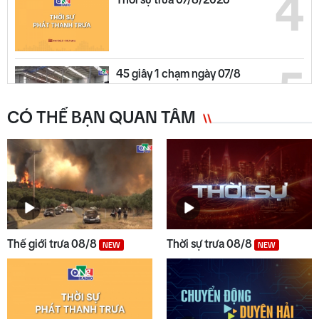
4
5
45 giây 1 chạm ngày 07/8
CÓ THỂ BẠN QUAN TÂM
6
Chuyển động duyên hải trưa
07/8
7
Thế giới trưa 07/8
Thế giới trưa 08/8
Thời sự trưa 08/8
NEW
NEW
8
Gìn giữ lễ hội truyền thống của
đồng bào dân tộc thiểu số