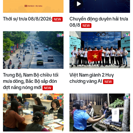
Thời sự trưa 08/8/2026
Chuyển động duyên hải trưa
9
NEW
Thời sự sáng 07/8/2026
08/8
NEW
10
Thời sự chiều 07/8/2026
Trung Bộ, Nam Bộ chiều tối
Việt Nam giành 2 Huy
mưa dông, Bắc Bộ sắp đón
chương vàng AI
NEW
đợt nắng nóng mới
NEW