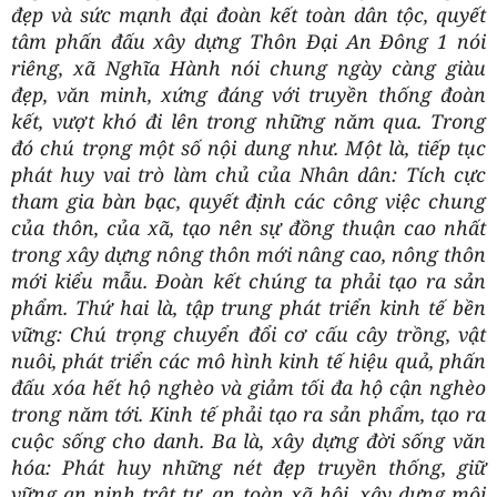
đẹp và sức mạnh đại đoàn kết toàn dân tộc, quyết
tâm phấn đấu xây dựng Thôn Đại An Đông 1 nói
riêng, xã Nghĩa Hành nói chung ngày càng giàu
đẹp, văn minh, xứng đáng với truyền thống đoàn
kết, vượt khó đi lên trong những năm qua. Trong
đó chú trọng một số nội dung như. Một là, tiếp tục
phát huy vai trò làm chủ của Nhân dân: Tích cực
tham gia bàn bạc, quyết định các công việc chung
của thôn, của xã, tạo nên sự đồng thuận cao nhất
trong xây dựng nông thôn mới nâng cao, nông thôn
mới kiểu mẫu. Đoàn kết chúng ta phải tạo ra sản
phẩm. Thứ hai là, tập trung phát triển kinh tế bền
vững: Chú trọng chuyển đổi cơ cấu cây trồng, vật
nuôi, phát triển các mô hình kinh tế hiệu quả, phấn
đấu xóa hết hộ nghèo và giảm tối đa hộ cận nghèo
trong năm tới. Kinh tế phải tạo ra sản phẩm, tạo ra
cuộc sống cho danh. Ba là, xây dựng đời sống văn
hóa: Phát huy những nét đẹp truyền thống, giữ
vững an ninh trật tự, an toàn xã hội, xây dựng môi