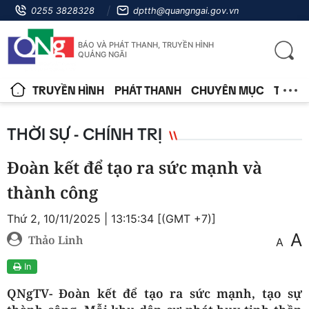
0255 3828328
dptth@quangngai.gov.vn
BÁO VÀ PHÁT THANH, TRUYỀN HÌNH
QUẢNG NGÃI
TRUYỀN HÌNH
PHÁT THANH
CHUYÊN MỤC
TIN T
THỜI SỰ - CHÍNH TRỊ
Đoàn kết để tạo ra sức mạnh và
thành công
Thứ 2, 10/11/2025 | 13:15:34 [(GMT +7)]
A
Thảo Linh
A
In
QNgTV- Đoàn kết để tạo ra sức mạnh, tạo sự