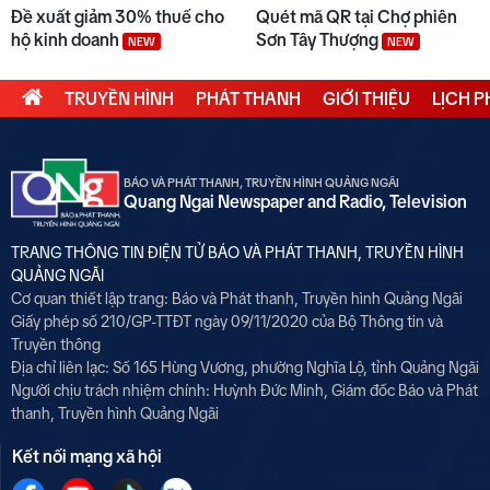
Đề xuất giảm 30% thuế cho
Quét mã QR tại Chợ phiên
hộ kinh doanh
Sơn Tây Thượng
NEW
NEW
TRUYỀN HÌNH
PHÁT THANH
GIỚI THIỆU
LỊCH 
BÁO VÀ PHÁT THANH, TRUYỀN HÌNH QUẢNG NGÃI
Quang Ngai Newspaper and Radio, Television
TRANG THÔNG TIN ĐIỆN TỬ BÁO VÀ PHÁT THANH, TRUYỀN HÌNH
QUẢNG NGÃI
Cơ quan thiết lập trang: Báo và Phát thanh, Truyền hình Quảng Ngãi
Giấy phép số 210/GP-TTĐT ngày 09/11/2020 của Bộ Thông tin và
Truyền thông
Địa chỉ liên lạc: Số 165 Hùng Vương, phường Nghĩa Lộ, tỉnh Quảng Ngãi
Người chịu trách nhiệm chính:
Huỳnh Đức Minh, Giám đốc Báo và Phát
thanh, Truyền hình Quảng Ngãi
Kết nối mạng xã hội