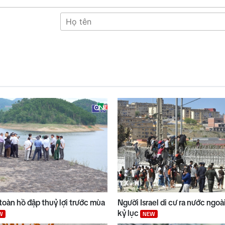
toàn hồ đập thuỷ lợi trước mùa
Người Israel di cư ra nước ngo
kỷ lục
W
NEW