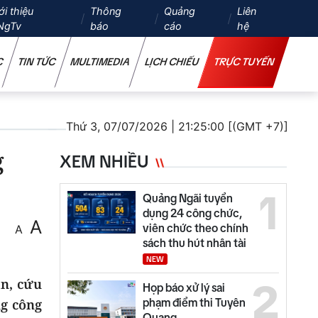
ới thiệu
Thông
Quảng
Liên
NgTv
báo
cáo
hệ
C
TIN TỨC
MULTIMEDIA
LỊCH CHIẾU
TRỰC TUYẾN
Thứ 3, 07/07/2026 | 21:25:00 [(GMT +7)]
g
XEM NHIỀU
1
Quảng Ngãi tuyển
dụng 24 công chức,
A
viên chức theo chính
A
sách thu hút nhân tài
NEW
n, cứu
2
Họp báo xử lý sai
g công
phạm điểm thi Tuyên
Quang