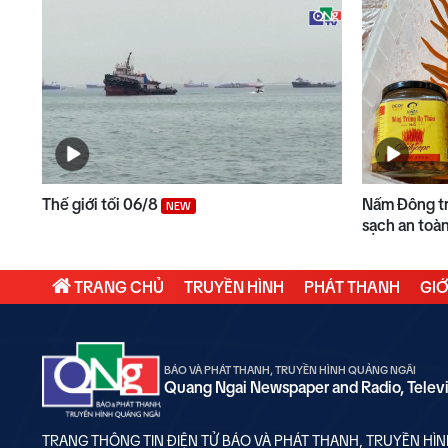
Thế giới tối 06/8
Nấm Đông tr
NEW
sạch an toà
TRANG CHỦ
TRUYỀN HÌNH
PHÁT THANH
GIỚ
BÁO VÀ PHÁT THANH, TRUYỀN HÌNH QUẢNG NGÃI
Quang Ngai Newspaper and Radio, Telev
TRANG THÔNG TIN ĐIỆN TỬ BÁO VÀ PHÁT THANH, TRUYỀN HÌ