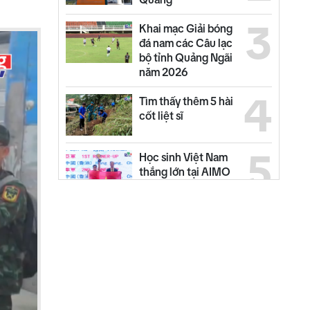
3
Khai mạc Giải bóng
đá nam các Câu lạc
bộ tỉnh Quảng Ngãi
năm 2026
4
Tìm thấy thêm 5 hài
cốt liệt sĩ
5
Học sinh Việt Nam
thắng lớn tại AIMO
2026
6
Đưa 33 ngư dân bị
chìm tàu về địa
phương
7
Phường Đăk Bla ra
quân "Chiến dịch
mùa hè số cùng