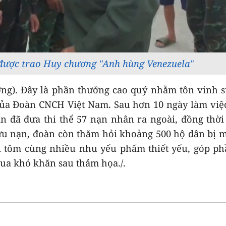
được trao Huy chương "Anh hùng Venezuela"
ương). Đây là phần thưởng cao quý nhằm tôn vinh 
của Đoàn CNCH Việt Nam. Sau hơn 10 ngày làm việ
àn đã đưa thi thể 57 nạn nhân ra ngoài, đồng thời
 cứu nạn, đoàn còn thăm hỏi khoảng 500 hộ dân bị 
ì tôm cùng nhiều nhu yếu phẩm thiết yếu, góp ph
ua khó khăn sau thảm họa./.