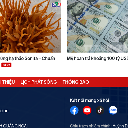
ùng hạ thảo Sonita – Chuẩn
Mỹ hoàn trả khoảng 100 tỷ US
n
NEW
I THIỆU
LỊCH PHÁT SÓNG
THÔNG BÁO
Kết nối mạng xã hội
ision
NH QUẢNG NGÃI
Chịu trách nhiệm chính:
Huỳnh Đ