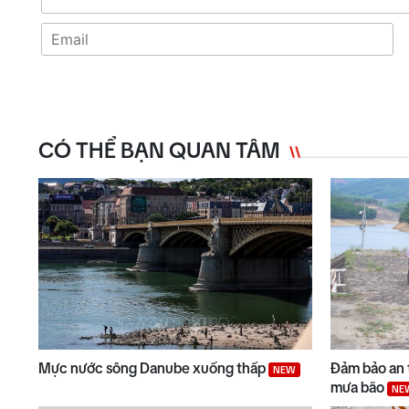
CÓ THỂ BẠN QUAN TÂM
Mực nước sông Danube xuống thấp
Đảm bảo an 
NEW
mưa bão
NE