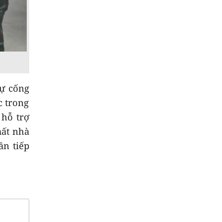
VNeID"
8
Cách thức Israel quản
lý chung cư không
theo niên hạn
9
Quyết liệt tháo gỡ
các dự án tồn đọng,
sự cống
kéo dài
NEW
c trong
10
Việt Nam - Australia
 hỗ trợ
hợp tác nghiên cứu
mất nhà
công nghệ chiến lược
ần tiếp