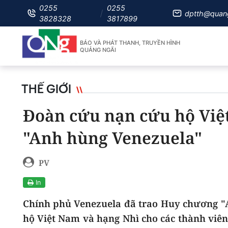
0255
0255
dptth@quan
3828328
3817899
BÁO VÀ PHÁT THANH, TRUYỀN HÌNH
QUẢNG NGÃI
THẾ GIỚI
Đoàn cứu nạn cứu hộ Việ
"Anh hùng Venezuela"
PV
In
Chính phủ Venezuela đã trao Huy chương "
hộ Việt Nam và hạng Nhì cho các thành viê