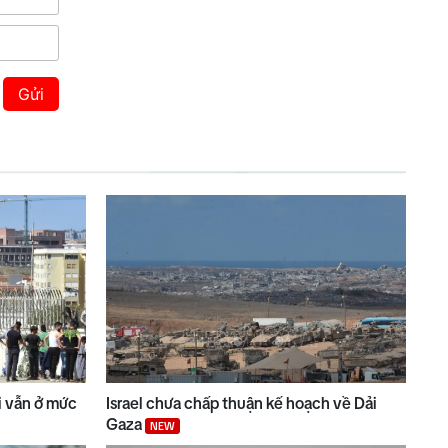
Gửi
ài vẫn ở mức
Israel chưa chấp thuận kế hoạch về Dải
Gaza
NEW