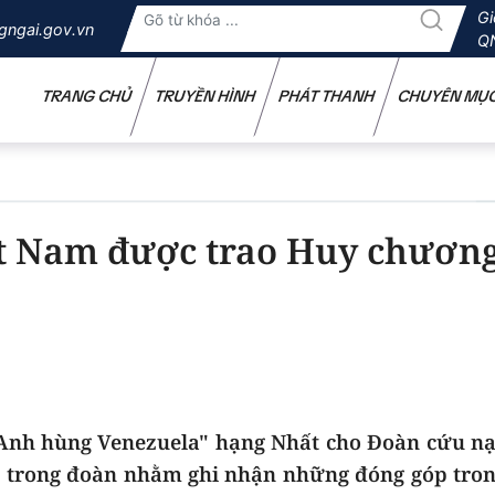
Gi
gngai.gov.vn
Q
TRANG CHỦ
TRUYỀN HÌNH
PHÁT THANH
CHUYÊN MỤ
t Nam được trao Huy chươn
Anh hùng Venezuela" hạng Nhất cho Đoàn cứu nạ
n trong đoàn nhằm ghi nhận những đóng góp tron