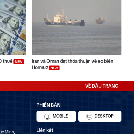
D thuế
Iran và Oman đạt thỏa thuận về eo biển
NEW
Hormuz
NEW
VỀ ĐẦU TRANG
PHIÊN BẢN
MOBILE
DESKTOP
Liên kết
ức Minh,