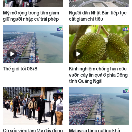
7
Bão Dolphin càn quét các đảo
miền Nam Nhật Bản
Mỹ mở rộng trung tâm giam
Người dân Nhật Bản tiếp tục
giữ người nhập cư trái phép
cắt giảm chi tiêu
8
Liên hợp quốc kêu gọi chấm dứt
gây thương vong cho dân
thường trong xung đột Nga -
Ukraine
9
Trung Bộ, Nam Bộ chiều tối mưa
Thế giới tối 08/8
Kinh nghiệm chống hạn cứu
dông, Bắc Bộ sắp đón đợt nắng
vườn cây ăn quả ở phía Đông
nóng mới
tỉnh Quảng Ngãi
10
Chuyển giao kỹ thuật tầm soát
ung thư cổ tử cung cho tỉnh
Attapeu
Cú sốc việc làm Mỹ đẩy đồng
Malaysia tăng cường khả