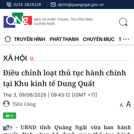
0255 3828328
dptth@quangngai.gov.vn
BÁO VÀ PHÁT THANH, TRUYỀN HÌNH
QUẢNG NGÃI
TRUYỀN HÌNH
PHÁT THANH
CHUYÊN MỤC
TIN T
XÃ HỘI
Điều chỉnh loạt thủ tục hành chính
tại Khu kinh tế Dung Quất
Thứ 3, 09/06/2026 | 09:43:12 [(GMT +7)]
A
Tiến Công
A
In
- UBND tỉnh Quảng Ngãi vừa ban hành