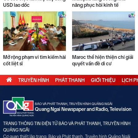
USD lao dốc
năng phục hồi kinh tế
Mở rộng phạm vi tìm kiếm hài
Maroc thể hiện thiện chí giải
cốt liệt sĩ
quyết vấn đề di cư
TRUYỀN HÌNH
PHÁT THANH
GIỚI THIỆU
LỊCH 
BÁO VÀ PHÁT THANH, TRUYỀN HÌNH QUẢNG NGÃI
Quang Ngai Newspaper and Radio, Television
TRANG THÔNG TIN ĐIỆN TỬ BÁO VÀ PHÁT THANH, TRUYỀN HÌNH
QUẢNG NGÃI
Cơ quan thiết lập trang: Báo và Phát thanh, Truyền hình Quảng Ngãi