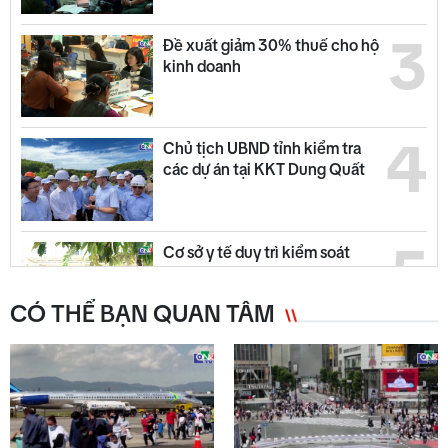
3
Đề xuất giảm 30% thuế cho hộ
kinh doanh
4
Chủ tịch UBND tỉnh kiểm tra
các dự án tại KKT Dung Quất
5
Cơ sở y tế duy trì kiểm soát
nguồn lây COVID-19
CÓ THỂ BẠN QUAN TÂM
6
Thời tiết Quảng Ngãi: Nhiều
mây, có mưa rào, đề phòng dông
lốc